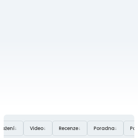
↓
↓
↓
↓
tažení
Video
Recenze
Poradna
Po