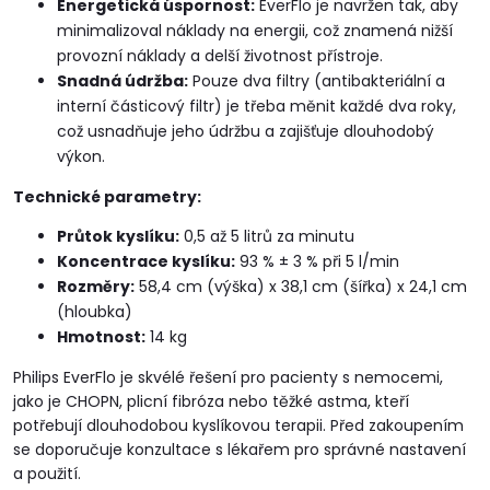
Energetická úspornost:
EverFlo je navržen tak, aby
minimalizoval náklady na energii, což znamená nižší
provozní náklady a delší životnost přístroje.
Snadná údržba:
Pouze dva filtry (antibakteriální a
interní částicový filtr) je třeba měnit každé dva roky,
což usnadňuje jeho údržbu a zajišťuje dlouhodobý
výkon.
Technické parametry:
Průtok kyslíku:
0,5 až 5 litrů za minutu
Koncentrace kyslíku:
93 % ± 3 % při 5 l/min
Rozměry:
58,4 cm (výška) x 38,1 cm (šířka) x 24,1 cm
(hloubka)
Hmotnost:
14 kg
Philips EverFlo je skvélé řešení pro pacienty s nemocemi,
jako je CHOPN, plicní fibróza nebo těžké astma, kteří
potřebují dlouhodobou kyslíkovou terapii. Před zakoupením
se doporučuje konzultace s lékařem pro správné nastavení
a použití.