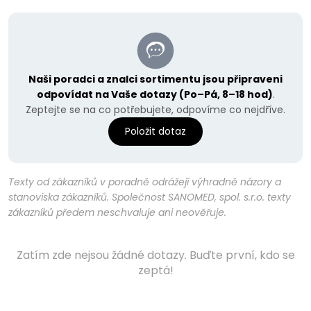
Naši poradci a znalci sortimentu jsou připraveni
odpovídat na Vaše dotazy (Po–Pá, 8–18 hod)
.
Zeptejte se na co potřebujete, odpovíme co nejdříve.
Položit dotaz
Texty od zákazníků v poradně odrážejí výhradně názory a
stanoviska zákazníků. Společnost SANOMED, spol. s.r.o. texty
zákazníků předem neschvaluje ani neověřuje.
Zatím zde nejsou žádné dotazy. Buďte první, kdo se
zeptá!