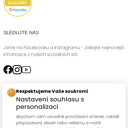
SLEDUJTE NÁS
Jsme na Facebooku a Instagramu - získejte nejnovější
informace z našich sociálních sítí.
Rychlý kontakt:
Respektujeme Vaše soukromí
Nastavení souhlasu s
SANOMED, spol. s r.o.
personalizací
Palackého třída 240/75
Abychom vám usnadnili procházení stránek, nabídli
612 00 Brno-Královo Pole
přizpůsobený obsah nebo reklamu a mohli