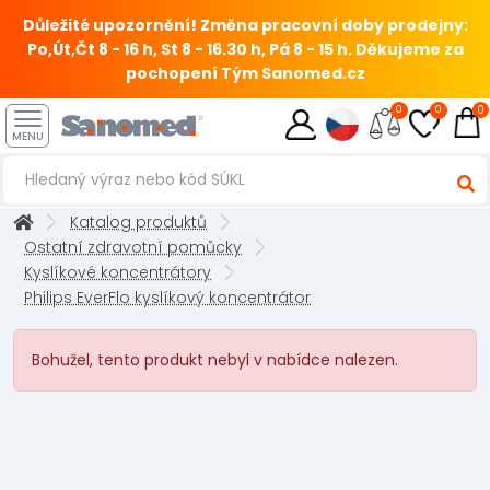
Důležité upozornění! Změna pracovní doby prodejny:
Po,Út,Čt 8 - 16 h, St 8 - 16.30 h, Pá 8 - 15 h.
Děkujeme za
pochopení Tým Sanomed.cz
0
0
0
MENU
Katalog produktů
Ostatní zdravotní pomůcky
Kyslíkové koncentrátory
Philips EverFlo kyslíkový koncentrátor
Bohužel, tento produkt nebyl v nabídce nalezen.