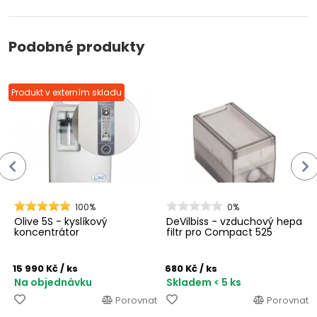
Podobné produkty
Produkt v externím skladu
100%
0%
Olive 5S - kyslíkový
DeVilbiss - vzduchový hepa
koncentrátor
filtr pro Compact 525
15 990 Kč
/ ks
680 Kč
/ ks
Na objednávku
Skladem < 5 ks
Porovnat
Porovnat