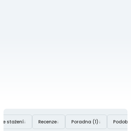
↓
↓
↓
Ke stažení
Recenze
Poradna (1)
Podobn