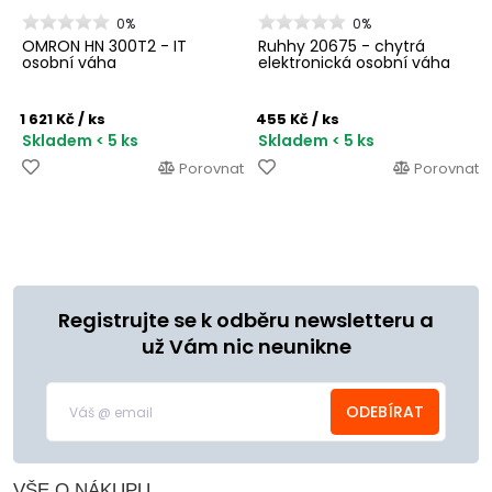
0%
0%
OMRON HN 300T2 - IT
Ruhhy 20675 - chytrá
osobní váha
elektronická osobní váha
1 621 Kč
/ ks
455 Kč
/ ks
Skladem < 5 ks
Skladem < 5 ks
Porovnat
Porovnat
Registrujte se k odběru newsletteru a
už Vám nic neunikne
ODEBÍRAT
VŠE O NÁKUPU