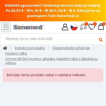
Důležité upozornění! Změna pracovní doby prodejny:
Po,Út,Čt 8 - 16 h, St 8 - 16.30 h, Pá 8 - 15 h.
Děkujeme za
pochopení Tým Sanomed.cz
0
0
0
MENU
Katalog produktů
Diagnostické přístroje
Osobní váhy
Omron BF214 monitor skladby lidského těla s lékařskou
váhou
Bohužel, tento produkt nebyl v nabídce nalezen.