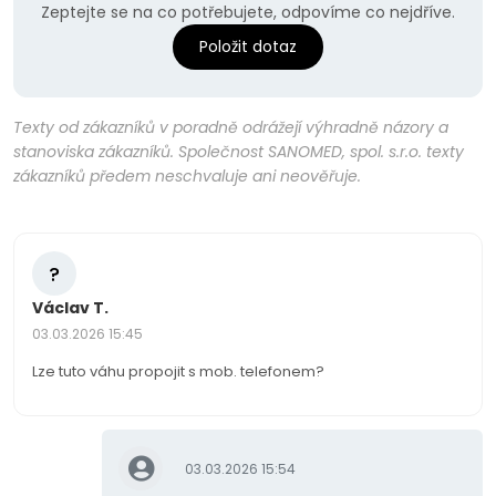
Zeptejte se na co potřebujete, odpovíme co nejdříve.
Položit dotaz
Texty od zákazníků v poradně odrážejí výhradně názory a
stanoviska zákazníků. Společnost SANOMED, spol. s.r.o. texty
zákazníků předem neschvaluje ani neověřuje.
?
Václav T.
03.03.2026 15:45
Lze tuto váhu propojit s mob. telefonem?
03.03.2026 15:54