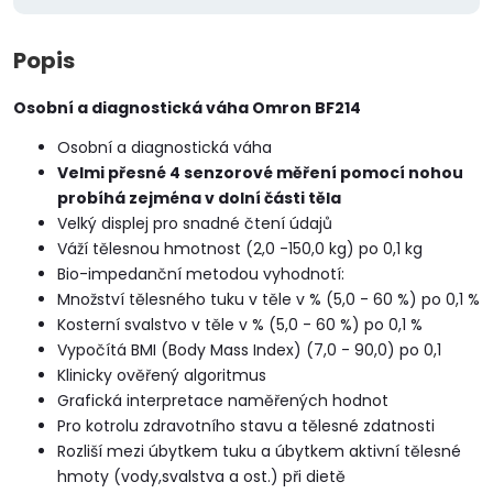
Popis
Osobní a diagnostická váha Omron BF214
Osobní a diagnostická váha
Velmi přesné 4 senzorové měření pomocí nohou
probíhá zejména v dolní části těla
Velký displej pro snadné čtení údajů
Váží tělesnou hmotnost (2,0 -150,0 kg) po 0,1 kg
Bio-impedanční metodou vyhodnotí:
Množství tělesného tuku v těle v % (5,0 - 60 %) po 0,1 %
Kosterní svalstvo v těle v % (5,0 - 60 %) po 0,1 %
Vypočítá BMI (Body Mass Index) (7,0 - 90,0) po 0,1
Klinicky ověřený algoritmus
Grafická interpretace naměřených hodnot
Pro kotrolu zdravotního stavu a tělesné zdatnosti
Rozliší mezi úbytkem tuku a úbytkem aktivní tělesné
hmoty (vody,svalstva a ost.) při dietě