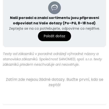
Naši poradci a znalci sortimentu jsou připraveni
odpovídat na Vaše dotazy (Po–Pá, 8–18 hod)
.
Zeptejte se na co potřebujete, odpovíme co nejdříve.
Položit dotaz
Texty od zákazníků v poradně odrážejí výhradně názory a
stanoviska zákazníků. Společnost SANOMED, spol. s.r.o. texty
zákazníků předem neschvaluje ani neověřuje.
Zatím zde nejsou žádné dotazy. Buďte první, kdo se
zeptá!