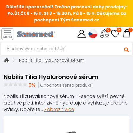
Důležité upozornění! Změna pracovní doby prodejny:
Po,Út,Čt 8 - 16 h, St 8 - 16.30 h, Pá 8 - 15 h.
Děkujeme za
pochopení Tým Sanomed.cz
0
0
0
MENU
Nobilis Tilia Hyaluronové sérum
Nobilis Tilia Hyaluronové sérum
0%
Ohodnotit tento produkt
Nobilis Tilia Hyaluronové sérum - Esence svěží, pevné
a zářivé pleti, intenzivně hydratuje a vyhlazuje drobné
vrásky. Dopřejte...
Zobrazit více