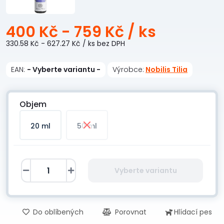
400 Kč - 759 Kč
/ ks
330.58 Kč - 627.27 Kč
/ ks
bez DPH
EAN:
- Vyberte variantu -
Výrobce:
Nobilis Tilia
Objem
20 ml
50 ml
Vyberte variantu
Do oblíbených
Porovnat
Hlídací pes