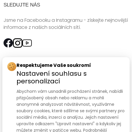
SLEDUJTE NÁS
Jsme na Facebooku a Instagramu - získejte nejnovější
informace z našich sociálních sítí.
Rychlý kontakt:
Respektujeme Vaše soukromí
Nastavení souhlasu s
SANOMED, spol. s r.o.
personalizací
Palackého třída 240/75
Abychom vám usnadnili procházení stránek, nabídli
612 00 Brno-Královo Pole
přizpůsobený obsah nebo reklamu a mohli
anonymně analyzovat návštěvnost, využíváme
Prodejna:
+420 541 422 911
,
+420 541 422 912
soubory cookies, které sdílíme se svými partnery pro
e-mail
:
prodejna@sanomed.cz
sociální média, inzerci a analýzu. Jejich nastavení
upravíte odkazem "Upravit nastavení" a kdykoliv jej
můžete změnit v patičce webu. Podrobnější