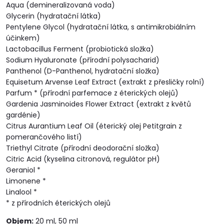
Aqua (demineralizovaná voda)
Glycerin (hydratační látka)
Pentylene Glycol (hydratační látka, s antimikrobiálním
účinkem)
Lactobacillus Ferment (probiotická složka)
Sodium Hyaluronate (přírodní polysacharid)
Panthenol (D-Panthenol, hydratační složka)
Equisetum Arvense Leaf Extract (extrakt z přesličky rolní)
Parfum * (přírodní parfemace z éterických olejů)
Gardenia Jasminoides Flower Extract (extrakt z květů
gardénie)
Citrus Aurantium Leaf Oil (éterický olej Petitgrain z
pomerančového listí)
Triethyl Citrate (přírodní deodorační složka)
Citric Acid (kyselina citronová, regulátor pH)
Geraniol *
Limonene *
Linalool *
* z přírodních éterických olejů
Objem:
20 ml, 50 ml