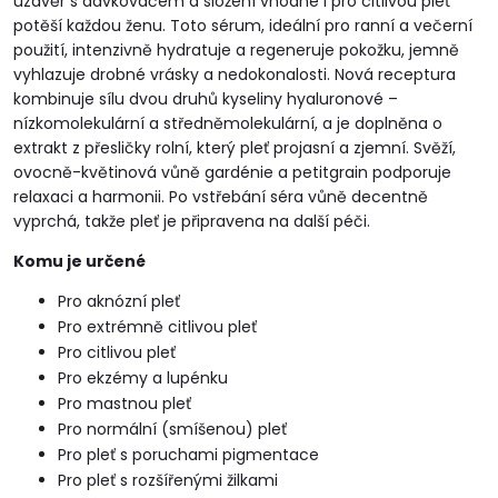
uzávěr s dávkovačem a složení vhodné i pro citlivou pleť
potěší každou ženu. Toto sérum, ideální pro ranní a večerní
použití, intenzivně hydratuje a regeneruje pokožku, jemně
vyhlazuje drobné vrásky a nedokonalosti. Nová receptura
kombinuje sílu dvou druhů kyseliny hyaluronové –
nízkomolekulární a středněmolekulární, a je doplněna o
extrakt z přesličky rolní, který pleť projasní a zjemní. Svěží,
ovocně-květinová vůně gardénie a petitgrain podporuje
relaxaci a harmonii. Po vstřebání séra vůně decentně
vyprchá, takže pleť je připravena na další péči.
Komu je určené
Pro aknózní pleť
Pro extrémně citlivou pleť
Pro citlivou pleť
Pro ekzémy a lupénku
Pro mastnou pleť
Pro normální (smíšenou) pleť
Pro pleť s poruchami pigmentace
Pro pleť s rozšířenými žilkami