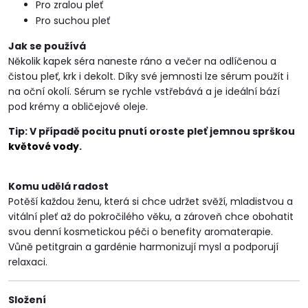
Pro zralou pleť
Pro suchou pleť
Jak se používá
Několik kapek séra naneste ráno a večer na odlíčenou a
čistou pleť, krk i dekolt. Díky své jemnosti lze sérum použít i
na oční okolí. Sérum se rychle vstřebává a je ideální bází
pod krémy a obličejové oleje.
Tip: V případě pocitu pnutí oroste pleť jemnou sprškou
květové vody
.
Komu udělá radost
Potěší každou ženu, která si chce udržet svěží, mladistvou a
vitální pleť až do pokročilého věku, a zároveň chce obohatit
svou denní kosmetickou péči o benefity aromaterapie.
Vůně petitgrain a gardénie harmonizují mysl a podporují
relaxaci.
Složení