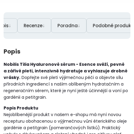
↓
↓
↓
opis
Recenze
Poradna
Podobné produkt
Popis
Nobilis Tilia Hyaluronové sérum - Esence svěží, pevné
a zářivé pleti, intenzivně hydratuje a vyhlazuje drobné
vrásky.
Dopřejte své pleti výjimečnou péči a objevte sílu
přírodních ingrediencí s naším oblíbeným hydratačním a
regeneračním sérem, které je nyní ještě účinnější a voní po
gardénii a petitgrain.
Popis Produktu
Nejoblíbenější produkt v našem e-shopu má nyní novou
recepturu obohacenou o výjimečnou vůni éterického oleje
gardénie a petitgrain (pomerančových lístků). Praktický