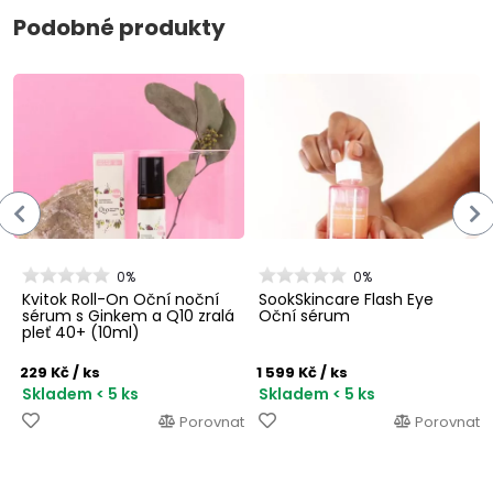
Podobné produkty
0%
0%
Kvitok Roll-On Oční noční
SookSkincare Flash Eye
sérum s Ginkem a Q10 zralá
Oční sérum
pleť 40+ (10ml)
229 Kč
/ ks
1 599 Kč
/ ks
Skladem < 5 ks
Skladem < 5 ks
Porovnat
Porovnat