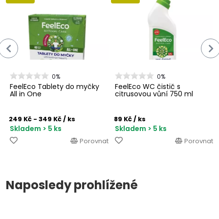
0%
0%
FeelEco Tablety do myčky
FeelEco WC čistič s
All in One
citrusovou vůní 750 ml
249 Kč - 349 Kč
/ ks
89 Kč
/ ks
Skladem > 5 ks
Skladem > 5 ks
Porovnat
Porovnat
Naposledy prohlížené