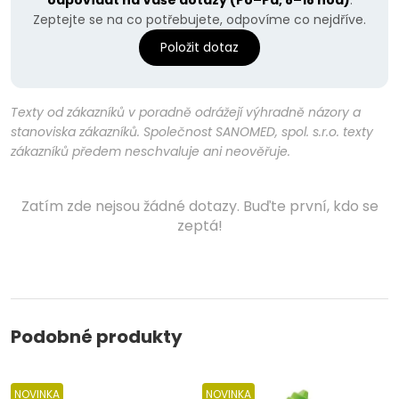
odpovídat na Vaše dotazy (Po–Pá, 8–18 hod)
.
Zeptejte se na co potřebujete, odpovíme co nejdříve.
Položit dotaz
Texty od zákazníků v poradně odrážejí výhradně názory a
stanoviska zákazníků. Společnost SANOMED, spol. s.r.o. texty
zákazníků předem neschvaluje ani neověřuje.
Zatím zde nejsou žádné dotazy. Buďte první, kdo se
zeptá!
Podobné produkty
NOVINKA
NOVINKA