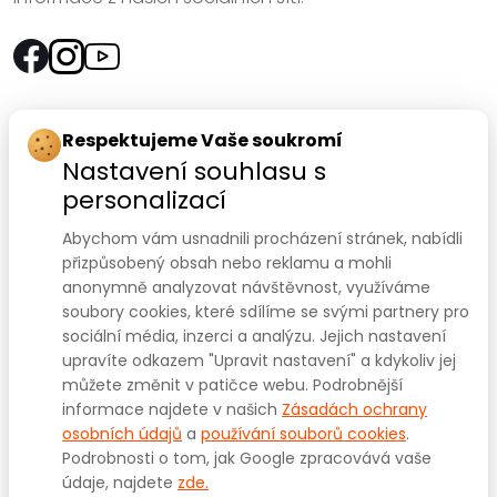
Rychlý kontakt:
Respektujeme Vaše soukromí
Nastavení souhlasu s
SANOMED, spol. s r.o.
personalizací
Palackého třída 240/75
Abychom vám usnadnili procházení stránek, nabídli
612 00 Brno-Královo Pole
přizpůsobený obsah nebo reklamu a mohli
anonymně analyzovat návštěvnost, využíváme
Prodejna:
+420 541 422 911
,
+420 541 422 912
soubory cookies, které sdílíme se svými partnery pro
e-mail
:
prodejna@sanomed.cz
sociální média, inzerci a analýzu. Jejich nastavení
upravíte odkazem "Upravit nastavení" a kdykoliv jej
můžete změnit v patičce webu. Podrobnější
E-shop:
+420 739 079 275
informace najdete v našich
Zásadách ochrany
e-mail:
eshop@sanomed.cz
osobních údajů
a
používání souborů cookies
.
Podrobnosti o tom, jak Google zpracovává vaše
údaje, najdete
zde.
Copyright © 2025
www.sanomed.cz
. Všechna práva