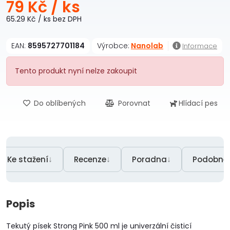
79 Kč
/ ks
65.29 Kč
/ ks
bez DPH
EAN:
8595727701184
Výrobce:
Nanolab
Informace
Tento produkt nyní nelze zakoupit
Do oblíbených
Porovnat
Hlídací pes
↓
↓
↓
Ke stažení
Recenze
Poradna
Podobné 
Popis
Tekutý písek Strong Pink 500 ml je univerzální čisticí