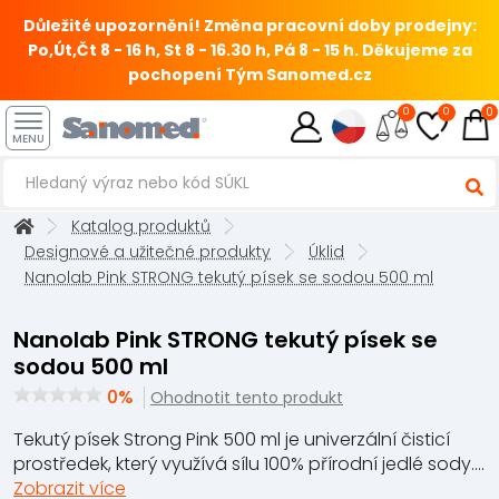
Důležité upozornění! Změna pracovní doby prodejny:
Po,Út,Čt 8 - 16 h, St 8 - 16.30 h, Pá 8 - 15 h.
Děkujeme za
pochopení Tým Sanomed.cz
0
0
0
MENU
Katalog produktů
Designové a užitečné produkty
Úklid
Nanolab Pink STRONG tekutý písek se sodou 500 ml
Nanolab Pink STRONG tekutý písek se
sodou 500 ml
0%
Ohodnotit tento produkt
Tekutý písek Strong Pink 500 ml je univerzální čisticí
prostředek, který využívá sílu 100% přírodní jedlé sody....
Zobrazit více