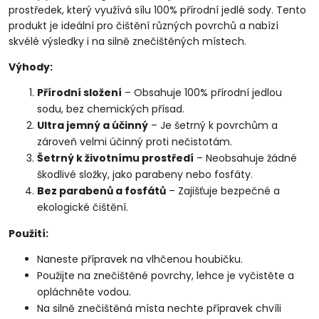
prostředek, který využívá sílu 100% přírodní jedlé sody. Tento
produkt je ideální pro čištění různých povrchů a nabízí
skvélé výsledky i na silně znečištěných místech.
Výhody:
Přírodní složení
– Obsahuje 100% přírodní jedlou
sodu, bez chemických přísad.
Ultra jemný a účinný
– Je šetrný k povrchům a
zároveň velmi účinný proti nečistotám.
Šetrný k životnímu prostředí
– Neobsahuje žádné
škodlivé složky, jako parabeny nebo fosfáty.
Bez parabenů a fosfátů
– Zajišťuje bezpečné a
ekologické čištění.
Použití:
Naneste přípravek na vlhčenou houbičku.
Použijte na znečištěné povrchy, lehce je vyčistěte a
opláchněte vodou.
Na silně znečištěná místa nechte přípravek chvíli