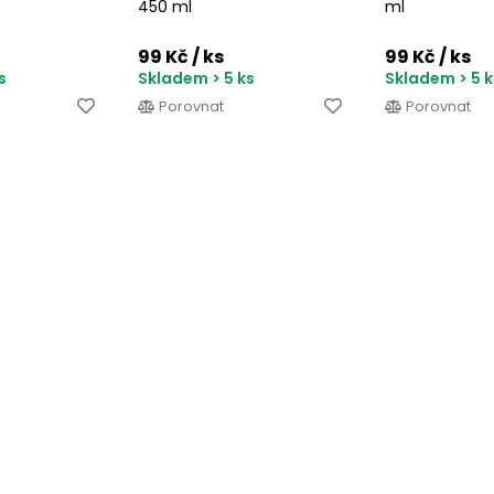
450 ml
ml
99 Kč
/ ks
99 Kč
/ ks
s
Skladem > 5 ks
Skladem > 5 k
Porovnat
Porovnat