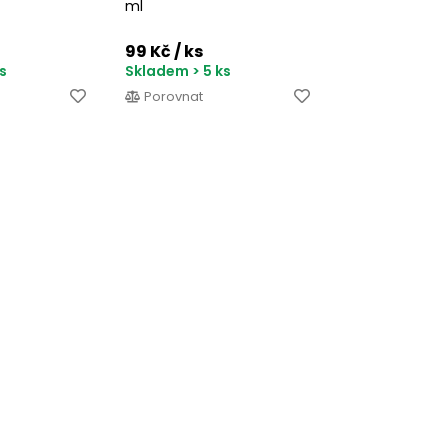
ml
99 Kč
/ ks
s
Skladem > 5 ks
Porovnat