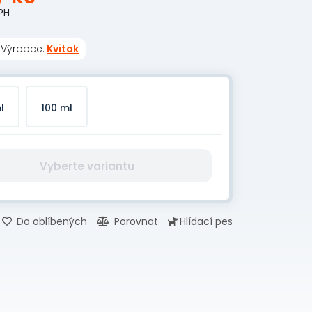
PH
Výrobce:
Kvitok
l
100 ml
Vyberte variantu
Do oblíbených
Porovnat
Hlídací pes