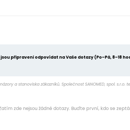
u jsou připraveni odpovídat na Vaše dotazy (Po–Pá, 8–18 ho
názory a stanoviska zákazníků. Společnost SANOMED, spol. s.r.o. 
Zatím zde nejsou žádné dotazy. Buďte první, kdo se zeptá