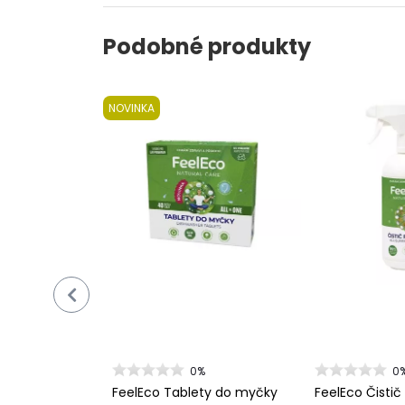
Podobné produkty
NOVINKA
0%
0
FeelEco Tablety do myčky
FeelEco Čisti