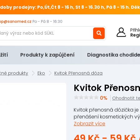
 prodejny: Po,Út,Čt 8 - 16 h, St 8 - 16.30 h, Pá 8 - 15 h.
Děk
op@sanomed.cz
Po - Pá 8 - 16:30
Při
Reg
žití
Produkty k zapůjčení
Diagnostika chodide
čné produkty
Eko
Kvitok Přenosná dóza
Kvitok Přenos
0%
Ohodnotit t
Kvitok přenosná dózička je
přenášení kosmetických výro
Zobrazit více
49 Kč - 59 Kč