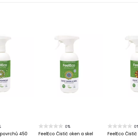
%
0%
0
č povrchů 450
FeelEco Čistič oken a skel
FeelEco Čisti