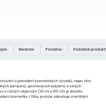
↓
↓
↓
opis
Recenze
Poradna
Podobné produkt
 uchování a přenášení kosmetických výrobků, nejen této
ů tuhých šampónů, sprchovacích balzámů a tuhých
íku a různým objemům (30 ml a 100 ml) je dózička
ení kosmetiky z fitka, protože zabraňuje znečištění