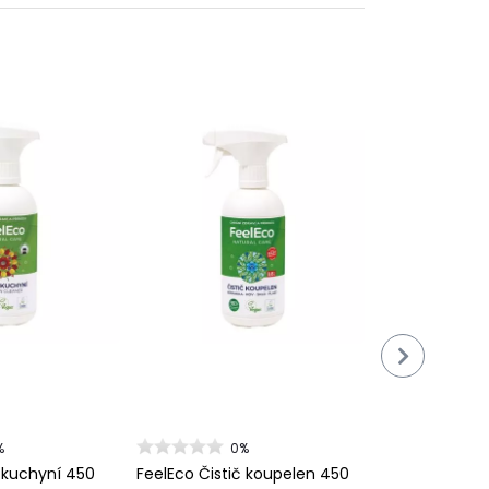
%
0%
č kuchyní 450
FeelEco Čistič koupelen 450