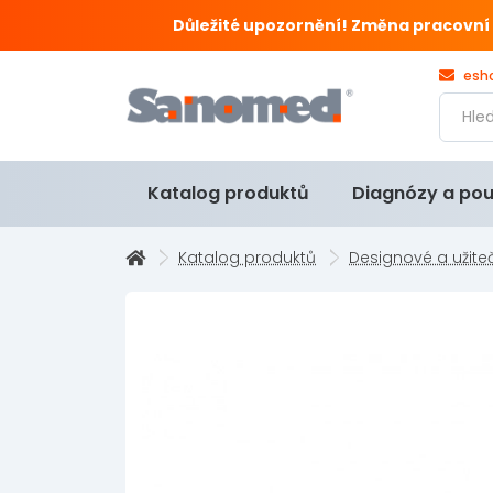
Důležité upozornění! Změna pracovní doby
esh
Katalog produktů
Diagnózy a pou
Katalog produktů
Designové a užite