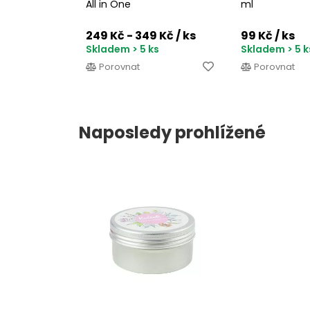
All in One
ml
249 Kč - 349 Kč
/ ks
99 Kč
/ ks
Skladem > 5 ks
Skladem > 5 k
Porovnat
Porovnat
Naposledy prohlížené