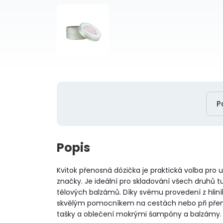
P
Popis
Kvitok přenosná dózička je praktická volba pro
značky. Je ideální pro skladování všech druh
tělových balzámů. Díky svému provedení z hlin
skvělým pomocníkem na cestách nebo při přenáš
tašky a oblečení mokrými šampóny a balzámy.