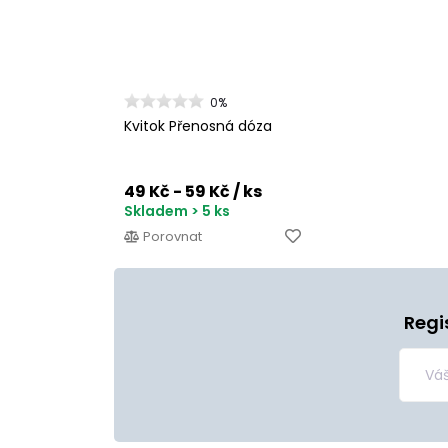
0%
Kvitok Přenosná dóza
49 Kč - 59 Kč
/ ks
Skladem > 5 ks
Porovnat
Regi