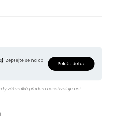
d)
. Zeptejte se na co
Položit dotaz
texty zákazníků předem neschvaluje ani
!