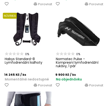
Porovnat
Porovnat
NOVINKA
0%
0%
Habys Standard-8
Normatec Pulse -
Lymfodrenážní kalhoty
Kompresní lymfodrenážní
rukávy, 1 pár
14 245 Kč
/ ks
9 900 Kč
/ ks
Momentálně nedostupné
Na objednávku
Porovnat
Porovnat