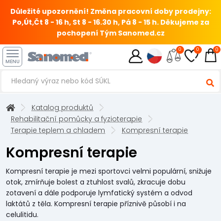
Důležité upozornění! Změna pracovní doby prodejny:
Po,Út,Čt 8 - 16 h, St 8 - 16.30 h, Pá 8 - 15 h.
Děkujeme za
pochopení Tým Sanomed.cz
0
0
0
MENU
Katalog produktů
Rehabilitační pomůcky a fyzioterapie
Terapie teplem a chladem
Kompresní terapie
Kompresní terapie
Kompresní terapie je mezi sportovci velmi populární, snižuje
otok, zmírňuje bolest a ztuhlost svalů, zkracuje dobu
zotavení a dále podporuje lymfatický systém a odvod
laktátů z těla. Kompresní terapie příznivě působí i na
celulitidu.