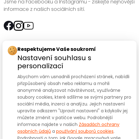
Jsme na Facebooku a Instagramu - získejte nejnovější
informace z našich sociálních sítí.
Rychlý kontakt:
Respektujeme Vaše soukromí
Nastavení souhlasu s
SANOMED, spol. s r.o.
personalizací
Palackého třída 240/75
Abychom vám usnadnili procházení stránek, nabídli
612 00 Brno-Královo Pole
přizpůsobený obsah nebo reklamu a mohli
anonymně analyzovat návštěvnost, využíváme
Prodejna:
+420 541 422 911
,
+420 541 422 912
soubory cookies, které sdílíme se svými partnery pro
e-mail
:
prodejna@sanomed.cz
sociální média, inzerci a analýzu. Jejich nastavení
upravíte odkazem "Upravit nastavení" a kdykoliv jej
můžete změnit v patičce webu. Podrobnější
E-shop:
+420 739 079 275
informace najdete v našich
Zásadách ochrany
e-mail:
eshop@sanomed.cz
osobních údajů
a
používání souborů cookies
.
Podrobnosti o tom, jak Google zpracovává vaše