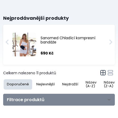
Nejprodávanější produkty
Sanomed Chladící kompresní
bandáže
690 Kč
Celkem nalezeno
11
produktů
Název
Název
Doporučené
Nejlevnější
Nejdražší
(A-Z)
(Z-A)
Filtrace produktů