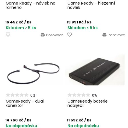
Game Ready - návlek na
Game Ready - hlezenní
rameno
návlek
16 452 Kč
/ ks
13 991 Kč
/ ks
Skladem > 5 ks
Skladem < 5 ks
Porovnat
Porovnat
0%
0%
GameReady - dual
GameReady baterie
konektor
nabíjecí
14 760 Kč
/ ks
11 532 Kč
/ ks
Na objednávku
Na objednávku