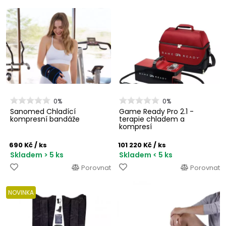
0%
0%
Sanomed Chladící
Game Ready Pro 2.1 -
kompresní bandáže
terapie chladem a
kompresí
690 Kč
/ ks
101 220 Kč
/ ks
Skladem > 5 ks
Skladem < 5 ks
Porovnat
Porovnat
NOVINKA