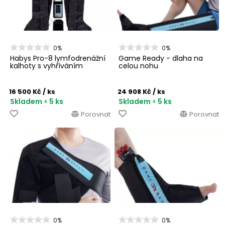
0%
0%
Habys Pro-8 lymfodrenážní
Game Ready - dlaha na
kalhoty s vyhříváním
celou nohu
16 500 Kč
/ ks
24 908 Kč
/ ks
Skladem < 5 ks
Skladem < 5 ks
Porovnat
Porovnat
0%
0%