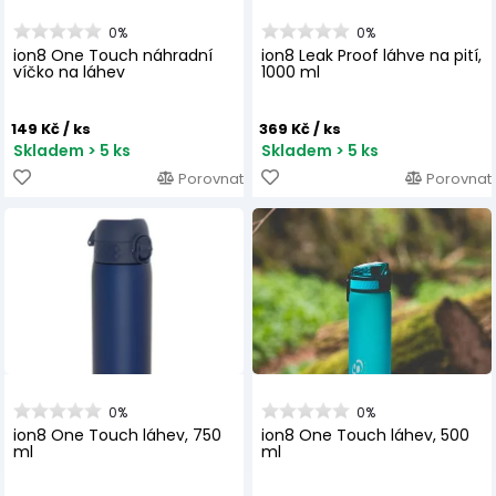
0%
0%
ion8 One Touch náhradní
ion8 Leak Proof láhve na pití,
víčko na láhev
1000 ml
149 Kč
/ ks
369 Kč
/ ks
Skladem > 5 ks
Skladem > 5 ks
Porovnat
Porovnat
0%
0%
ion8 One Touch láhev, 750
ion8 One Touch láhev, 500
ml
ml