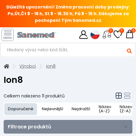
Důležité upozornění! Změna pracovní doby prodejny:
Po,Út,Čt 8 - 16 h, St 8 - 16.30 h, Pá 8 - 15 h.
Děkujeme za
pochopení Tým Sanomed.cz
0
0
0
MENU
Výrobci
Ion8
Ion8
Celkem nalezeno
11
produktů
Název
Název
Doporučené
Nejlevnější
Nejdražší
(A-Z)
(Z-A)
Filtrace produktů