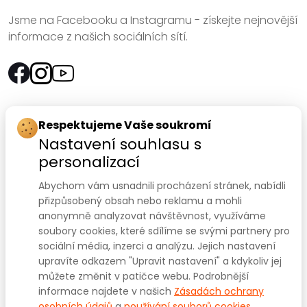
Jsme na Facebooku a Instagramu - získejte nejnovější
informace z našich sociálních sítí.
Rychlý kontakt:
Respektujeme Vaše soukromí
Nastavení souhlasu s
SANOMED, spol. s r.o.
personalizací
Palackého třída 240/75
Abychom vám usnadnili procházení stránek, nabídli
612 00 Brno-Královo Pole
přizpůsobený obsah nebo reklamu a mohli
anonymně analyzovat návštěvnost, využíváme
Prodejna:
+420 541 422 911
,
+420 541 422 912
soubory cookies, které sdílíme se svými partnery pro
e-mail
:
prodejna@sanomed.cz
sociální média, inzerci a analýzu. Jejich nastavení
upravíte odkazem "Upravit nastavení" a kdykoliv jej
můžete změnit v patičce webu. Podrobnější
E-shop:
+420 739 079 275
informace najdete v našich
Zásadách ochrany
e-mail:
eshop@sanomed.cz
osobních údajů
a
používání souborů cookies
.