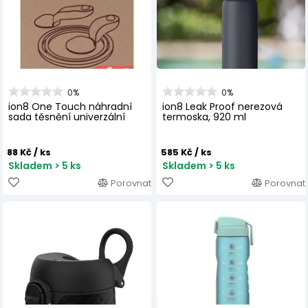
0%
0%
ion8 One Touch náhradní
ion8 Leak Proof nerezová
sada těsnění univerzální
termoska, 920 ml
88 Kč
/ ks
585 Kč
/ ks
Skladem > 5 ks
Skladem > 5 ks
Porovnat
Porovnat