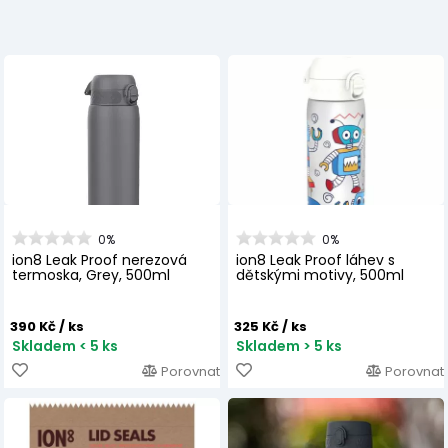
0%
0%
ion8 Leak Proof nerezová
ion8 Leak Proof láhev s
termoska, Grey, 500ml
dětskými motivy, 500ml
390 Kč
/ ks
325 Kč
/ ks
Skladem < 5 ks
Skladem > 5 ks
Porovnat
Porovnat