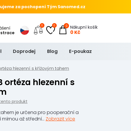
ujeme za pochopení Tým Sanomed.cz
0
0
0
Nákupní košík
hlášení
0 Kč
istrace
l
Doprodej
Blog
E-poukaz
rtéza hlezenní s křížovým tahem
em
tento produkt
 tahem je určena pro pooperační a
mírnou až střední...
Zobrazit více