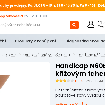
 prodejny: Po,Út,Čt 8 - 16 h, St 8 - 16.30 h, Pá 8 - 15 h.
Děk
op@sanomed.cz
Po - Pá 8 - 16:30
Při
Reg
žití
Produkty k zapůjčení
Diagnostika chodide
Kotník
Kotníkové ortézy s výztuhou
Handicap N60B o
Handicap N60B ortéza hlezenní s
křížovým tah
60%
Ohodnotit 
Hlezenní ortéza s křížovým
poúrazové stavy vyžadující 