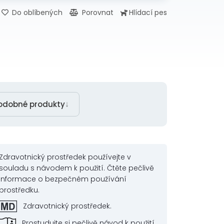
Do oblíbených
Porovnat
Hlídací pes
↓
odobné produkty
Zdravotnický prostředek používejte v
souladu s návodem k použití. Čtěte pečlivě
informace o bezpečném používání
prostředku.
Zdravotnický prostředek.
Prostudujte si pečlivě návod k použití