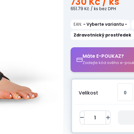
730 Kč
/ ks
651.79 Kč
/ ks
bez DPH
EAN:
- Vyberte variantu -
Zdravotnický prostředek
Máte E-POUKAZ?
Zadejte kód svého e-pou
Velikost
0