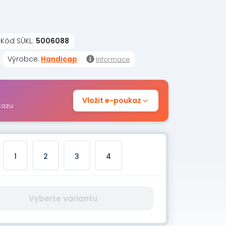
Kód SÚKL:
5006088
Výrobce:
Handicap
Informace
Vložit e-poukaz
kazu
1
2
3
4
Vyberte variantu