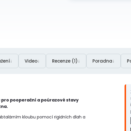
↓
↓
↓
↓
ažení
Video
Recenze (1)
Poradna
P
a pro pooperační a poúrazové stavy
zna.
subtalárním kloubu pomocí rigidních dlah a