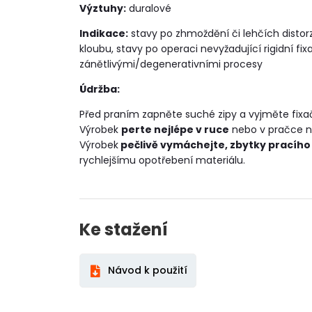
Výztuhy:
duralové
Indikace:
stavy po zhmoždění či lehčích distorz
kloubu, stavy po operaci nevyžadující rigidní fi
zánětlivými/degenerativními procesy
Údržba:
Před praním zapněte suché zipy a vyjměte fixač
Výrobek
perte nejlépe v ruce
nebo v pračce na
Výrobek
pečlivě vymáchejte, zbytky pracího
rychlejšímu opotřebení materiálu.
Ke stažení
Návod k použití