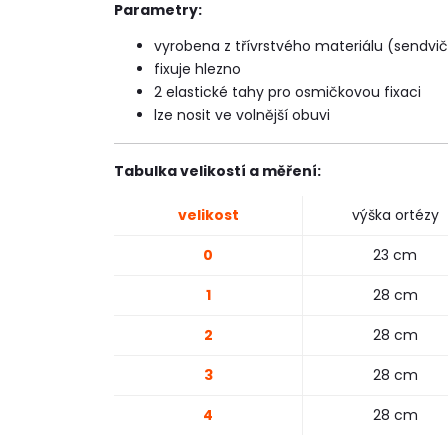
Parametry:
vyrobena z třívrstvého materiálu (sendvič
fixuje hlezno
2 elastické tahy pro osmičkovou fixaci
lze nosit ve volnější obuvi
Tabulka velikostí a měření:
velikost
výška ortézy
0
23 cm
1
28 cm
2
28 cm
3
28 cm
4
28 cm