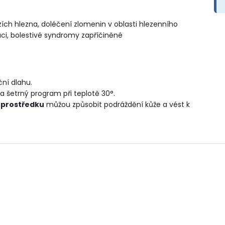
ích hlezna, doléčení zlomenin v oblasti hlezenního
xaci, bolestivé syndromy zapříčiněné
ní dlahu.
 šetrný program při teplotě 30°.
 prostředku
můžou způsobit podráždění kůže a vést k