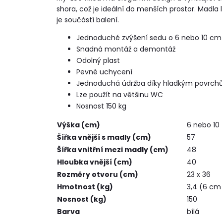
shora, což je ideální do menších prostor. Madl
je součástí balení.
Jednoduché zvýšení sedu o 6 nebo 10 cm
Snadná montáž a demontáž
Odolný plast
Pevné uchycení
Jednoduchá údržba díky hladkým povrc
Lze použít na většinu WC
Nosnost 150 kg
Výška (cm)
6 nebo 10
Šířka vnější s madly (cm)
57
Šířka vnitřní mezi madly (cm)
48
Hloubka vnější (cm)
40
Rozměry otvoru (cm)
23 x 36
Hmotnost (kg)
3,4 (6 cm
Nosnost (kg)
150
Barva
bílá