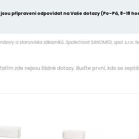
u jsou připraveni odpovídat na Vaše dotazy (Po–Pá, 8–18 ho
názory a stanoviska zákazníků. Společnost SANOMED, spol. s.r.o. 
Zatím zde nejsou žádné dotazy. Buďte první, kdo se zeptá