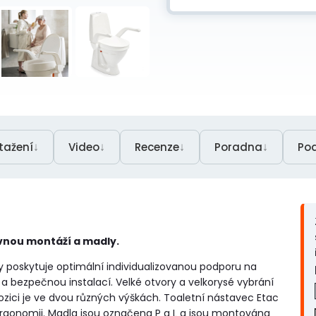
↓
↓
↓
↓
tažení
Video
Recenze
Poradna
Po
evnou montáží a madly.
y poskytuje optimální individualizovanou podporu na
 bezpečnou instalací. Velké otvory a velkorysé vybrání
pozici je ve dvou různých výškách. Toaletní nástavec Etac
ergonomii. Madla jsou označena P a L a jsou montována