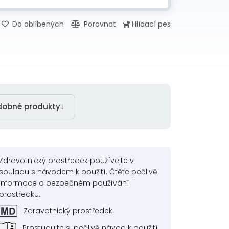
Do oblíbených
Porovnat
Hlídací pes
↓
dobné produkty
Zdravotnický prostředek používejte v
souladu s návodem k použití. Čtěte pečlivě
informace o bezpečném používání
prostředku.
Zdravotnický prostředek.
Prostudujte si pečlivě návod k použití