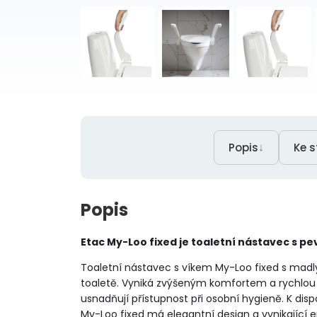
↓
Popis
Ke s
Popis
Etac My-Loo fixed je toaletní nástavec s p
Toaletní nástavec s víkem My-Loo fixed s madl
toaletě. Vyniká zvýšeným komfortem a rychlou a
usnadňují přístupnost při osobní hygieně. K dis
My-Loo fixed má elegantní design a vynikající 