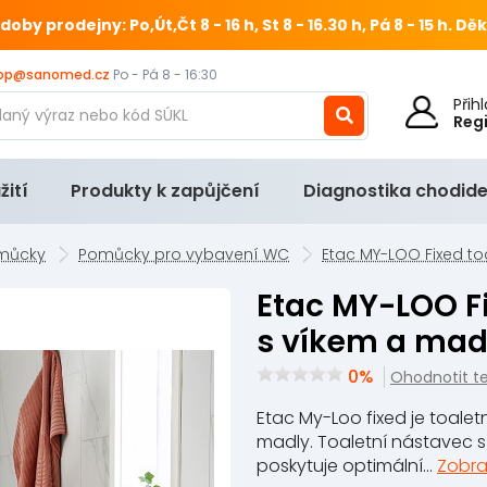
 prodejny: Po,Út,Čt 8 - 16 h, St 8 - 16.30 h, Pá 8 - 15 h.
Děk
op@sanomed.cz
Po - Pá 8 - 16:30
Při
Reg
žití
Produkty k zapůjčení
Diagnostika chodide
můcky
Pomůcky pro vybavení WC
Etac MY-LOO Fixed to
Etac MY-LOO Fixed toaletní nástavec
s víkem a mad
0%
Ohodnotit t
Etac My-Loo fixed je toale
madly. Toaletní nástavec s
poskytuje optimální...
Zobra