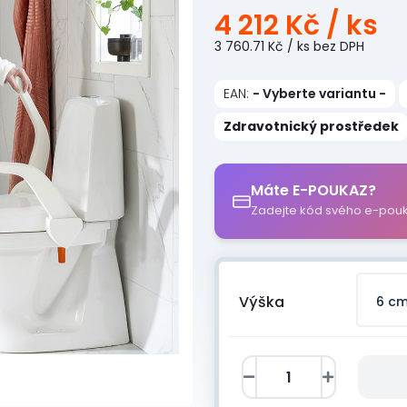
4 212 Kč
/ ks
3 760.71 Kč
/ ks
bez DPH
EAN:
- Vyberte variantu -
Zdravotnický prostředek
Máte E-POUKAZ?
Zadejte kód svého e-pou
Výška
6 c