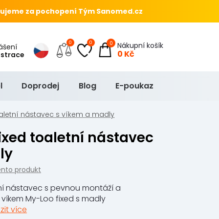
ujeme za pochopení Tým Sanomed.cz
0
0
0
Nákupní košík
hlášení
0 Kč
istrace
l
Doprodej
Blog
E-poukaz
aletní nástavec s víkem a madly
ly
ento produkt
tní nástavec s pevnou montáží a
 víkem My-Loo fixed s madly
zit více