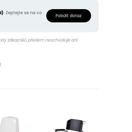
d)
. Zeptejte se na co
Položit dotaz
texty zákazníků předem neschvaluje ani
!