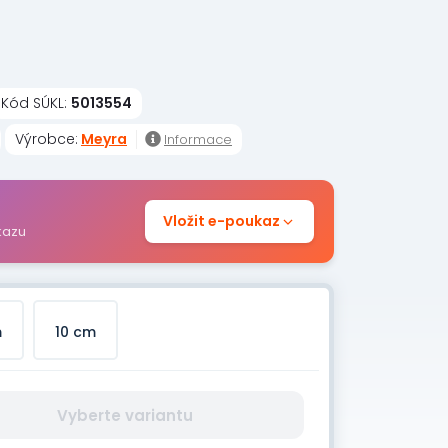
Kód SÚKL:
5013554
Výrobce:
Meyra
Informace
Vložit e-poukaz
kazu
m
10 cm
Vyberte variantu