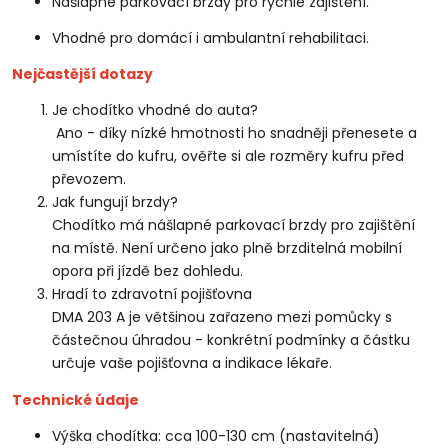
Nášlapné parkovací brzdy pro rychlé zajištění.
Vhodné pro domácí i ambulantní rehabilitaci.
Nejčastější dotazy
Je chodítko vhodné do auta?
Ano - díky nízké hmotnosti ho snadněji přenesete a
umístíte do kufru, ověřte si ale rozměry kufru před
převozem.
Jak fungují brzdy?
Chodítko má nášlapné parkovací brzdy pro zajištění
na místě. Není určeno jako plně brzditelná mobilní
opora při jízdě bez dohledu.
Hradí to zdravotní pojišťovna
DMA 203 A je většinou zařazeno mezi pomůcky s
částečnou úhradou - konkrétní podmínky a částku
určuje vaše pojišťovna a indikace lékaře.
Technické údaje
Výška chodítka: cca 100-130 cm (nastavitelná)