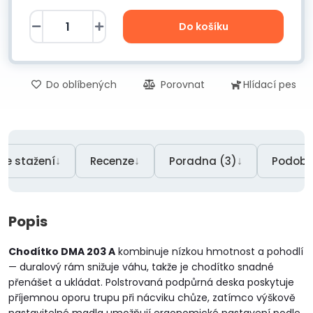
Do košíku
Do oblíbených
Porovnat
Hlídací pes
↓
↓
↓
Ke stažení
Recenze
Poradna (3)
Podobn
Popis
Chodítko DMA 203 A
kombinuje nízkou hmotnost a pohodlí
— duralový rám snižuje váhu, takže je chodítko snadné
přenášet a ukládat. Polstrovaná podpůrná deska poskytuje
příjemnou oporu trupu při nácviku chůze, zatímco výškově