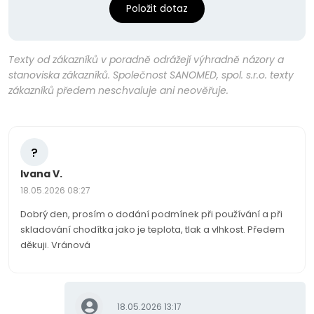
Položit dotaz
Texty od zákazníků v poradně odrážejí výhradně názory a
stanoviska zákazníků. Společnost SANOMED, spol. s.r.o. texty
zákazníků předem neschvaluje ani neověřuje.
?
Ivana V.
18.05.2026 08:27
Dobrý den, prosím o dodání podmínek při používání a při
skladování chodítka jako je teplota, tlak a vlhkost. Předem
děkuji. Vránová
18.05.2026 13:17