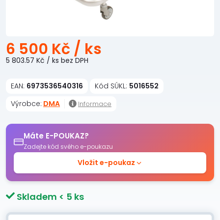
6 500 Kč
/ ks
5 803.57 Kč
/ ks
bez DPH
EAN:
6973536540316
Kód SÚKL:
5016552
Výrobce:
DMA
Informace
Máte E-POUKAZ?
Zadejte kód svého e-poukazu
Vložit e-poukaz
Skladem < 5 ks