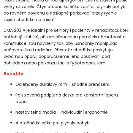
nastavitelné madla umožňují ergonomické nastavení podle
výšky uživatele. Čtyři otočná kolečka zajišťují plynulý pohyb
po rovném povrchu a nášlapné parkovací brzdy rychle
zajistí chodítko na místě.
DMA 203 A je ideální pro seniory i pacienty v rehabilitaci, kteří
potřebují stabilní, přitom přenosnou pomůcku. Hmotnost a
konstrukce jsou navrženy tak, aby usnadnily manipulaci
pečovatelům i rodinám. Přestože chodítko poskytuje
výbornou oporu, doporučujeme jeho používání pod
dohledem nebo po konzultaci s fyzioterapeutem.
Benefity
Odlehčený duralový rám - snadné přenášení.
Polstrovaná podpůrná deska pro komfortní oporu
trupu.
Nastavitelná madla - individuální ergonomie.
4 otočná kolečka pro plynulý pohyb.