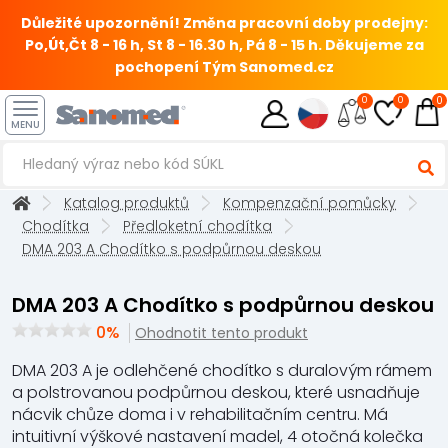
Důležité upozornění! Změna pracovní doby prodejny:
Po,Út,Čt 8 - 16 h, St 8 - 16.30 h, Pá 8 - 15 h.
Děkujeme za
pochopení Tým Sanomed.cz
0
0
0
MENU
Katalog produktů
Kompenzační pomůcky
Chodítka
Předloketní chodítka
DMA 203 A Chodítko s podpůrnou deskou
DMA 203 A Chodítko s podpůrnou deskou
0%
Ohodnotit tento produkt
DMA 203 A je odlehčené chodítko s duralovým rámem
a polstrovanou podpůrnou deskou, které usnadňuje
nácvik chůze doma i v rehabilitačním centru. Má
intuitivní výškové nastavení madel, 4 otočná kolečka