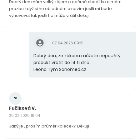
Dobrý den mám velký zájem o opěrné chodítko a mám
prozbu když si ho objednám a nevím jestli mi bude
vyhovovat tak jestli ho můžu vrátit dekuji
07.04.2026 09:21
Dobrý den, ze zákona můžete nepoužitý
produkt vrátit do 14 ti dnů.
Leona Tým Sanomed.cz
?
Fučíková V.
25.02.2026 16:04
Jaký je , prosím průměr koleček? Děkuji