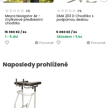
0%
0%
Meyra Navigator Air -
DMA 203 D Chodítko s
čtyřkolové předloketní
podpůrnou deskou
chodítko
15 390 Kč
/ ks
5 060 Kč
/ ks
1 - 5 dní
Skladem < 5 ks
Porovnat
Porovnat
Naposledy prohlížené