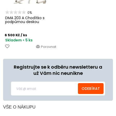
0%
DMA 203 A Chodítko s
podpůrnou deskou
6 500 Kč
/ ks
Skladem < 5 ks
Porovnat
Registrujte se k odběru newsletteru a
už Vám nic neunikne
ODEBÍRAT
VŠE O NÁKUPU