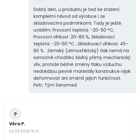
Dobrý den, u produktu je teď ke stažení
kompletní návod od výrobce i ze
skladovacími podmínkami. Tady je ještě
uvádím: Provozní teplota: -20–50 °C,
Provozní vlhkost: 20–80 %, Skladovací
teplota: -20–50 °C , Skladovací vlhkost: 45–
60 % . Zemský (atmosférický) tlak nemá na
samotné chodítko žádný přímý mechanický
vliv, protože běžné změny tlaku vzduchu
nedokážou pevné materiály konstrukce nijak
deformovat ani změnit jejich funkčnost.
Petr, Tým Sanomed
?
Věra P.
02.04.2026 16:21