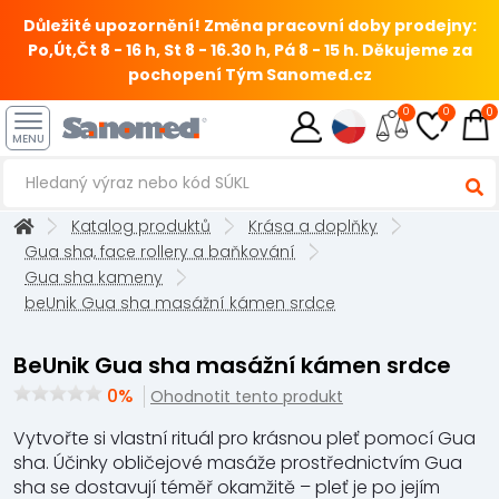
Důležité upozornění! Změna pracovní doby prodejny:
Po,Út,Čt 8 - 16 h, St 8 - 16.30 h, Pá 8 - 15 h.
Děkujeme za
pochopení Tým Sanomed.cz
0
0
0
MENU
Katalog produktů
Krása a doplňky
Gua sha, face rollery a baňkování
Gua sha kameny
beUnik Gua sha masážní kámen srdce
beUnik Gua sha masážní kámen srdce
0%
Ohodnotit tento produkt
Vytvořte si vlastní rituál pro krásnou pleť pomocí Gua
sha. Účinky obličejové masáže prostřednictvím Gua
sha se dostavují téměř okamžitě – pleť je po jejím