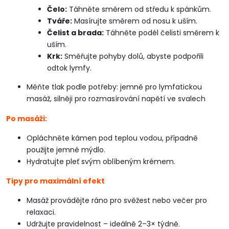
Čelo:
Táhněte směrem od středu k spánkům.
Tváře:
Masírujte směrem od nosu k uším.
Čelist a brada:
Táhněte podél čelisti směrem k
uším.
Krk:
Směřujte pohyby dolů, abyste podpořili
odtok lymfy.
Měňte tlak podle potřeby: jemně pro lymfatickou
masáž, silněji pro rozmasírování napětí ve svalech
Po masáži:
Opláchněte kámen pod teplou vodou, případně
použijte jemné mýdlo.
Hydratujte pleť svým oblíbeným krémem.
Tipy pro maximální efekt
Masáž provádějte ráno pro svěžest nebo večer pro
relaxaci.
Udržujte pravidelnost – ideálně 2–3× týdně.