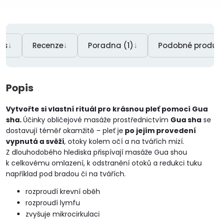
↓
↓
↓
is
Recenze
Poradna (1)
Podobné produk
Popis
Vytvořte si vlastní rituál pro krásnou pleť pomocí Gua
sha.
Účinky obličejové masáže prostřednictvím
Gua sha
se
dostavují téměř okamžitě – pleť je
po jejím provedení
vypnutá a svěží
, otoky kolem očí a na tvářích mizí.
Z dlouhodobého hlediska přispívají masáže Gua shou
k celkovému omlazení, k odstranění otoků a redukci tuku
například pod bradou či na tvářích.
rozproudí krevní oběh
rozproudí lymfu
zvyšuje mikrocirkulaci