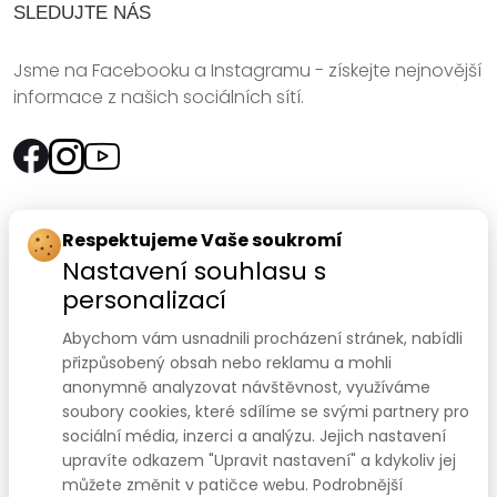
SLEDUJTE NÁS
Jsme na Facebooku a Instagramu - získejte nejnovější
informace z našich sociálních sítí.
Rychlý kontakt:
Respektujeme Vaše soukromí
Nastavení souhlasu s
SANOMED, spol. s r.o.
personalizací
Palackého třída 240/75
Abychom vám usnadnili procházení stránek, nabídli
612 00 Brno-Královo Pole
přizpůsobený obsah nebo reklamu a mohli
anonymně analyzovat návštěvnost, využíváme
Prodejna:
+420 541 422 911
,
+420 541 422 912
soubory cookies, které sdílíme se svými partnery pro
e-mail
:
prodejna@sanomed.cz
sociální média, inzerci a analýzu. Jejich nastavení
upravíte odkazem "Upravit nastavení" a kdykoliv jej
můžete změnit v patičce webu. Podrobnější