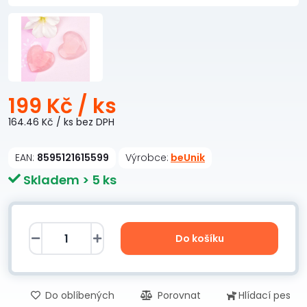
199 Kč
/ ks
164.46 Kč
/ ks
bez DPH
EAN:
8595121615599
Výrobce:
beUnik
Skladem > 5 ks
Do košíku
Do oblíbených
Porovnat
Hlídací pes