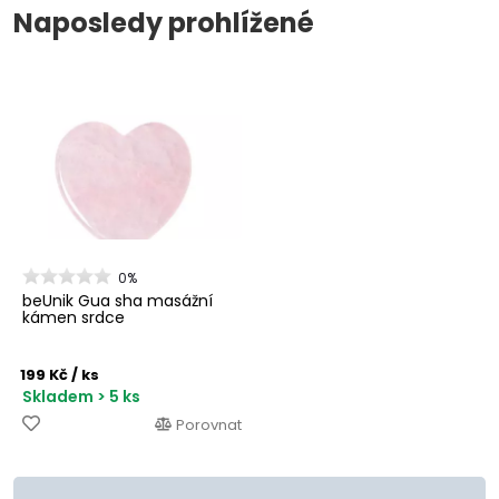
Naposledy prohlížené
0%
beUnik Gua sha masážní
kámen srdce
199 Kč
/ ks
Skladem > 5 ks
Porovnat