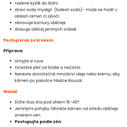
nažene kyslík do tkání
zbaví svaly myalgií (bolesti svalů)- může se hodit v
oblasti ramen či obočí
obnovuje kontury obličeje
zbavuje obličej jemných vrásek
Postup krok za krokem
Příprava:
Umyjte si ruce.
Očistěte pleť od líčidel a nečistot.
Naneste dostatečné množství oleje nebo krému, aby
kámen po pokožce hladce klouzal.
Masáž:
Držte Gua sha pod úhlem 15–45°.
Jemnými pohyby táhněte kámen od středu obličeje
směrem ven.
Postupujte podle zón: