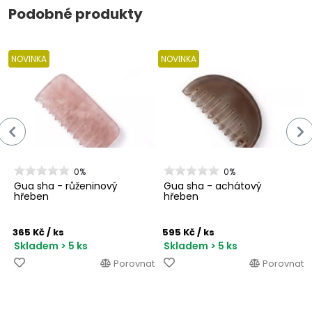
Podobné produkty
NOVINKA
NOVINKA
0%
0%
Gua sha - růženinový
Gua sha - achátový
hřeben
hřeben
365 Kč
/ ks
595 Kč
/ ks
Skladem > 5 ks
Skladem > 5 ks
Porovnat
Porovnat