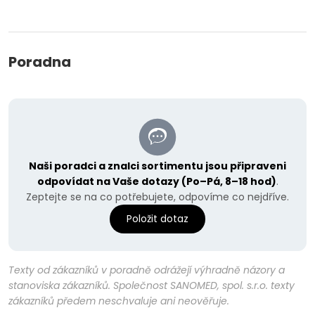
Poradna
Naši poradci a znalci sortimentu jsou připraveni
odpovídat na Vaše dotazy (Po–Pá, 8–18 hod)
.
Zeptejte se na co potřebujete, odpovíme co nejdříve.
Položit dotaz
Texty od zákazníků v poradně odrážejí výhradně názory a
stanoviska zákazníků. Společnost SANOMED, spol. s.r.o. texty
zákazníků předem neschvaluje ani neověřuje.