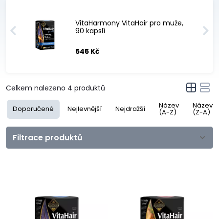
VitaHarmony VitaHair pro muže,
90 kapslí
545 Kč
Celkem nalezeno
4
produktů
Název
Název
Doporučené
Nejlevnější
Nejdražší
(A-Z)
(Z-A)
Filtrace produktů