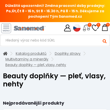
Důležité upozornění! Změna pracovní doby prodejny:
Po,Út,Čt 8 - 16 h, St 8 - 16.30 h, Pá 8 - 15 h.
Děkujeme za
pochopení Tým Sanomed.cz
0
0
0
MENU
Katalog produktů
Doplňky stravy
Multivitamíny a minerály
Beauty doplňky — pleť, vlasy, nehty
Beauty doplňky — pleť, vlasy,
nehty
Nejprodávanější produkty