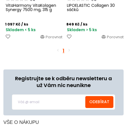
VitaHarmony VitaKolagen
LIPOELASTIC Collagen 30
Synergy 7500 mg, 315 g
sáčků
1 097 Kč
/ ks
849 Kč
/ ks
Skladem < 5 ks
Skladem > 5 ks
Porovnat
Porovnat
1
Registrujte se k odběru newsletteru a
už Vám nic neunikne
ODEBÍRAT
VŠE O NÁKUPU