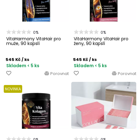
0%
0%
VitaHarmony VitaHair pro
VitaHarmony VitaHair pro
muže, 90 kapslí
ženy, 90 kapslí
545 Kč
/ ks
545 Kč
/ ks
Skladem < 5 ks
Skladem < 5 ks
Porovnat
Porovnat
NOVINKA
0%
0%