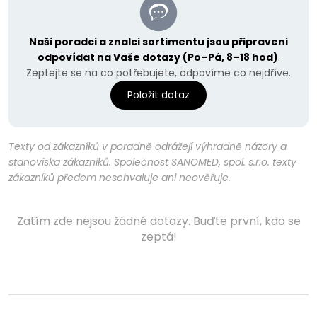
Naši poradci a znalci sortimentu jsou připraveni
odpovídat na Vaše dotazy (Po–Pá, 8–18 hod)
.
Zeptejte se na co potřebujete, odpovíme co nejdříve.
Položit dotaz
Texty od zákazníků v poradně odrážejí výhradně názory a
stanoviska zákazníků. Společnost SANOMED, spol. s.r.o. texty
zákazníků předem neschvaluje ani neověřuje.
Zatím zde nejsou žádné dotazy. Buďte první, kdo se
zeptá!