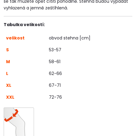
se tak můžete opět cítiti pohodlně. Stehna budou vypadat
vyhlazená a jemně zeštíhlená.
Tabulka velikostí:
velikost
obvod stehna [cm]
S
53-57
M
58-61
L
62-66
XL
67-71
XXL
72-76