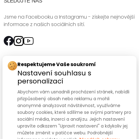
SLEDUJTE NÁS
Jsme na Facebooku a Instagramu - získejte nejnovější
informace z našich sociálních sítí.
Rychlý kontakt:
Respektujeme Vaše soukromí
Nastavení souhlasu s
SANOMED, spol. s r.o.
personalizací
Palackého třída 240/75
Abychom vám usnadnili procházení stránek, nabídli
612 00 Brno-Královo Pole
přizpůsobený obsah nebo reklamu a mohli
anonymně analyzovat návštěvnost, využíváme
Prodejna:
+420 541 422 911
,
+420 541 422 912
soubory cookies, které sdílíme se svými partnery pro
e-mail
:
prodejna@sanomed.cz
sociální média, inzerci a analýzu. Jejich nastavení
upravíte odkazem "Upravit nastavení" a kdykoliv jej
můžete změnit v patičce webu. Podrobnější
E-shop:
+420 739 079 275