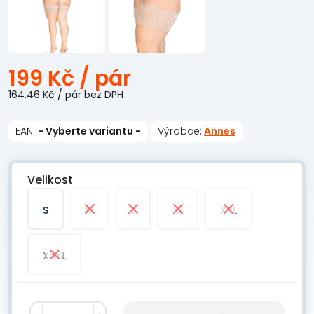
199 Kč
/ pár
164.46 Kč
/ pár
bez DPH
EAN:
- Vyberte variantu -
Výrobce:
Annes
Velikost
S
M
L
XL
XXL
XXXL