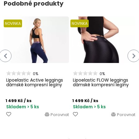
Podobné produkty
NOVINKA
NOVINKA
0%
0%
Lipoelastic Active leggings
Lipoelastic FLOW leggings
dámské kompresní legíny
dámské kompresní legíny
1 499 Kč
/ ks
1 499 Kč
/ ks
Skladem > 5 ks
Skladem > 5 ks
Porovnat
Porovnat