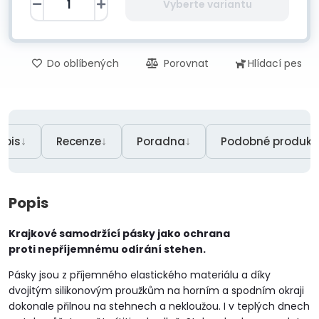
Vyberte variantu
Do oblíbených
Porovnat
Hlídací pes
↓
↓
↓
opis
Recenze
Poradna
Podobné produkt
Popis
Krajkové samodržící pásky jako ochrana
proti
nepříjemnému odírání stehen.
Pásky jsou z příjemného elastického materiálu a díky
dvojitým silikonovým proužkům na horním a spodním okraji
dokonale přilnou na stehnech a nekloužou. I v teplých dnech