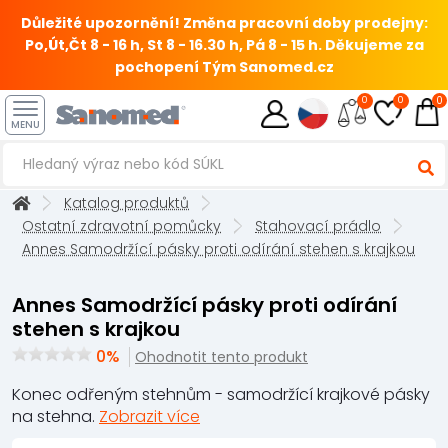
Důležité upozornění! Změna pracovní doby prodejny:
Po,Út,Čt 8 - 16 h, St 8 - 16.30 h, Pá 8 - 15 h.
Děkujeme za
pochopení Tým Sanomed.cz
0
0
0
MENU
Katalog produktů
Ostatní zdravotní pomůcky
Stahovací prádlo
Annes Samodržící pásky proti odírání stehen s krajkou
Annes Samodržící pásky proti odírání
stehen s krajkou
0%
Ohodnotit tento produkt
Konec odřeným stehnům - samodržící krajkové pásky
na stehna.
Zobrazit více