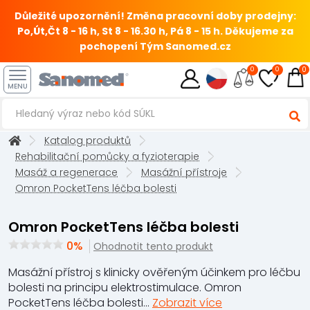
Důležité upozornění! Změna pracovní doby prodejny:
Po,Út,Čt 8 - 16 h, St 8 - 16.30 h, Pá 8 - 15 h.
Děkujeme za
pochopení Tým Sanomed.cz
0
0
0
MENU
Katalog produktů
Rehabilitační pomůcky a fyzioterapie
Masáž a regenerace
Masážní přístroje
Omron PocketTens léčba bolesti
Omron PocketTens léčba bolesti
0%
Ohodnotit tento produkt
Masážní přístroj s klinicky ověřeným účinkem pro léčbu
bolesti na principu elektrostimulace. Omron
PocketTens léčba bolesti...
Zobrazit více