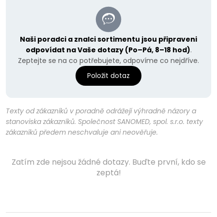
Naši poradci a znalci sortimentu jsou připraveni
odpovídat na Vaše dotazy (Po–Pá, 8–18 hod)
.
Zeptejte se na co potřebujete, odpovíme co nejdříve.
Položit dotaz
Texty od zákazníků v poradně odrážejí výhradně názory a
stanoviska zákazníků. Společnost SANOMED, spol. s.r.o. texty
zákazníků předem neschvaluje ani neověřuje.
Zatím zde nejsou žádné dotazy. Buďte první, kdo se
zeptá!