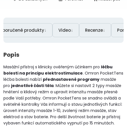
↓
↓
↓
oporučené produkty
Video
Recenze
Por
Popis
Masážní přístroj s klinicky ověřeným účinkem pro
léčbu
bolesti na principu elektrostimulace
. Omron PocketTens
léčba bolesti nabízí
přednastavené programy
masáže
pro
jednotlivé části těla
. Můžete si nastavit 2 typy masáže
hnětení a klidový režim a upravit intenzitu masáže přesně
podle Vaší potřeby. Omron PocketTens se snadno ovládá a
světelné kontrolky Vás informují o stavu jednotlivých funkcí:
úroveň intenzity masáže 1-10, zvolený režim masáže, stav
elektrod a stav baterie. Pro delší životnost baterie je přístroj
vybaven funkcí automatického vypnutí po 15 minutách.