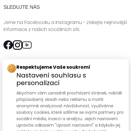
SLEDUJTE NÁS
Jsme na Facebooku a Instagramu - získejte nejnovější
informace z našich sociálních sítí.
Rychlý kontakt:
Respektujeme Vaše soukromí
Nastavení souhlasu s
SANOMED, spol. s r.o.
personalizací
Palackého třída 240/75
Abychom vám usnadnili procházení stránek, nabídli
612 00 Brno-Královo Pole
přizpůsobený obsah nebo reklamu a mohli
anonymně analyzovat návštěvnost, využíváme
Prodejna:
+420 541 422 911
,
+420 541 422 912
soubory cookies, které sdílíme se svými partnery pro
e-mail
:
prodejna@sanomed.cz
sociální média, inzerci a analýzu. Jejich nastavení
upravíte odkazem "Upravit nastavení" a kdykoliv jej