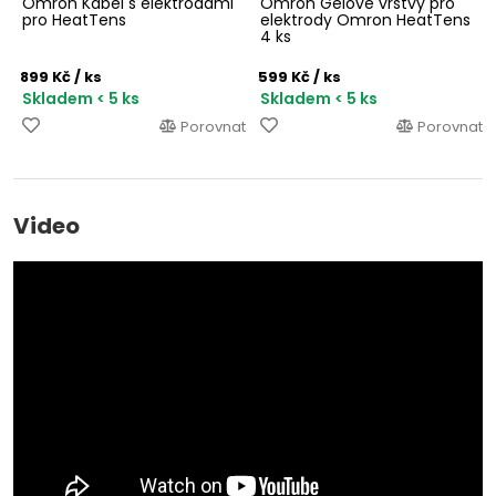
Omron Kabel s elektrodami
Omron Gelové vrstvy pro
pro HeatTens
elektrody Omron HeatTens
4 ks
899 Kč
/ ks
599 Kč
/ ks
Skladem < 5 ks
Skladem < 5 ks
Porovnat
Porovnat
Video