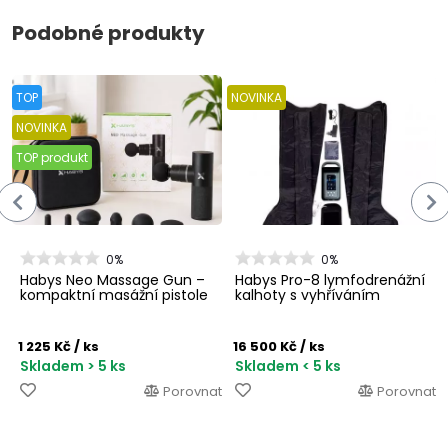
Podobné produkty
TOP
NOVINKA
NOVINKA
TOP produkt
0%
0%
Habys Neo Massage Gun –
Habys Pro-8 lymfodrenážní
kompaktní masážní pistole
kalhoty s vyhříváním
1 225 Kč
/ ks
16 500 Kč
/ ks
Skladem > 5 ks
Skladem < 5 ks
Porovnat
Porovnat