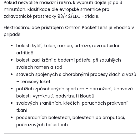
Pokud nezvolíte masážní režim, k vypnutí dojde již po 3
minutách. Klasifikace dle evropské směrnice pro
zdravotnické prostředky 93/42/EEC -třída II.
Elektrostimulace přístrojem Omron PocketTens je vhodná v
případě:
bolesti kyčlí, kolen, ramen, artróze, revmatoidní
artritidě
bolesti zad, krční a bederní páteře, při zatuhlých
svalech ramen a zad
stavech spojených s chorobnými procesy šlach a vazů
– tenisový loket
potížích způsobených sportem – namožení, únavové
bolesti, vymknutí, podvrtnutí kloubů
svalových zraněních, křečích, poruchách prokrvení
tkání
pooperačních bolestech, bolestech po amputaci,
poúrazových bolestech