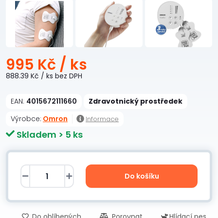
995 Kč
/ ks
888.39 Kč
/ ks
bez DPH
EAN:
4015672111660
Zdravotnický prostředek
Výrobce:
Omron
Informace
Skladem > 5 ks
Do košíku
Do oblíbených
Porovnat
Hlídací pes