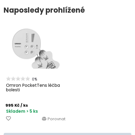
Naposledy prohlížené
0%
Omron PocketTens léčba
bolesti
995 Kč
/ ks
Skladem > 5 ks
Porovnat