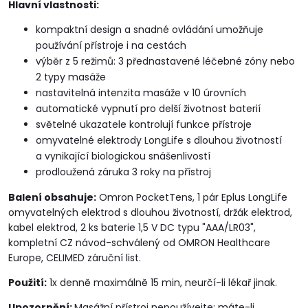
Hlavní vlastnosti:
kompaktní design a snadné ovládání umožňuje
používání přístroje i na cestách
výběr z 5 režimů: 3 přednastavené léčebné zóny nebo
2 typy masáže
nastavitelná intenzita masáže v 10 úrovních
automatické vypnutí pro delší životnost baterií
světelné ukazatele kontrolují funkce přístroje
omyvatelné elektrody LongLife s dlouhou životností
a vynikající biologickou snášenlivostí
prodloužená záruka 3 roky na přístroj
Balení obsahuje:
Omron PocketTens, 1 pár Eplus LongLife
omyvatelných elektrod s dlouhou životností, držák elektrod,
kabel elektrod, 2 ks baterie 1,5 V DC typu "AAA/LR03",
kompletní CZ návod-schválený od OMRON Healthcare
Europe, CELIMED záruční list.
Použití:
1x denně maximálně 15 min, neurčí-li lékař jinak.
Upozornění:
Masážní přístroj nepoužívejte: máte-li