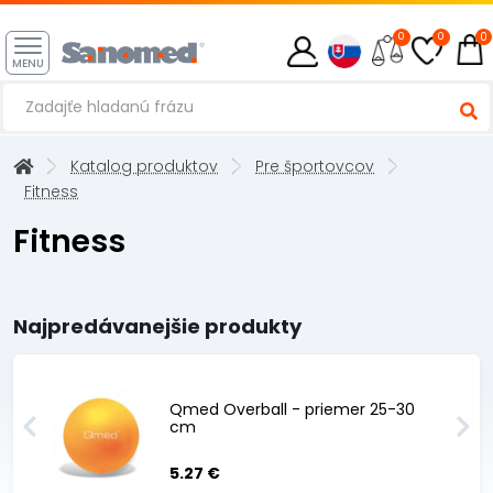
0
0
0
MENU
Katalog produktov
Pre športovcov
Fitness
Fitness
Najpredávanejšie produkty
Qmed Overball - priemer 25-30
cm
5.27 €