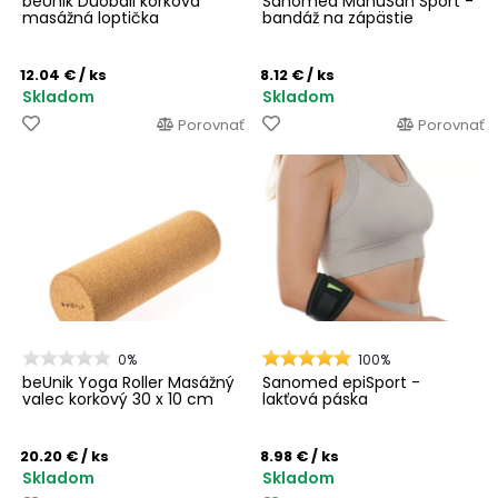
beUnik Duoball korková
Sanomed ManuSan Sport -
masážná loptička
bandáž na zápästie
12.04 €
/ ks
8.12 €
/ ks
Skladom
Skladom
Porovnať
Porovnať
0%
100%
beUnik Yoga Roller Masážný
Sanomed epiSport -
valec korkový 30 x 10 cm
lakťová páska
20.20 €
/ ks
8.98 €
/ ks
Skladom
Skladom