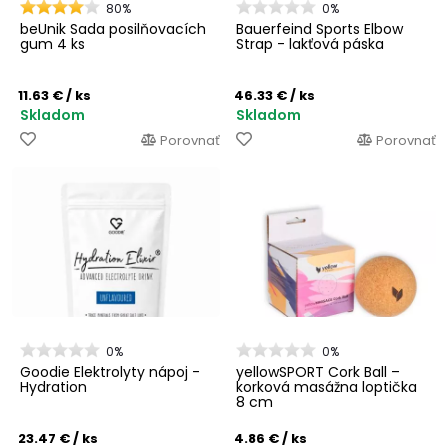
80%
0%
beUnik Sada posilňovacích
Bauerfeind Sports Elbow
gum 4 ks
Strap - lakťová páska
11.63 €
/ ks
46.33 €
/ ks
Skladom
Skladom
Porovnať
Porovnať
0%
0%
Goodie Elektrolyty nápoj -
yellowSPORT Cork Ball –
Hydration
korková masážna loptička
8 cm
23.47 €
/ ks
4.86 €
/ ks