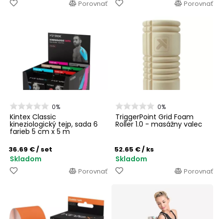
Porovnať
Porovnať
0%
0%
Kintex Classic
TriggerPoint Grid Foam
kineziologický tejp, sada 6
Roller 1.0 - masážny valec
farieb 5 cm x 5 m
36.69 €
/ set
52.65 €
/ ks
Skladom
Skladom
Porovnať
Porovnať