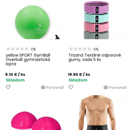
0%
0%
yellow SPORT GymBall
Trizand Textilné odporové
Overball gymnastická
gumy, sada 5 ks
lopta
5.10 €
/ ks
19.80 €
/ ks
Skladom
Skladom
Porovnať
Porovnať