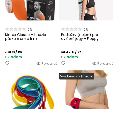
0%
0%
Kintex Classic - kinezio
Podložky (nejen) pro
páska 5 cm x 5 m
cvičení jógy - Floppy
7.31 €
/ ks
63.47 €
/ ks
Skladom
Skladom
Porovnať
Porovnať
Vyrobeno v Německu