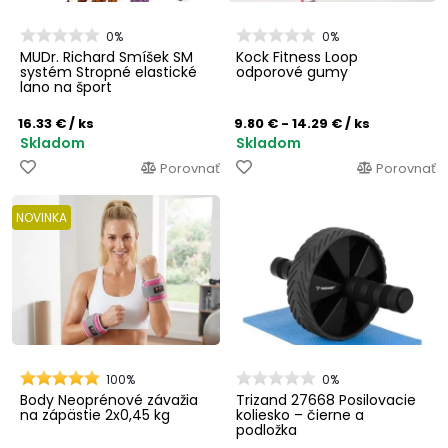
0%
0%
MUDr. Richard Smíšek SM
Kock Fitness Loop
systém Stropné elastické
odporové gumy
lano na šport
16.33 €
/ ks
9.80 € - 14.29 €
/ ks
Skladom
Skladom
Porovnať
Porovnať
NOVINKA
100%
0%
Body Neoprénové závažia
Trizand 27668 Posilovacie
na zápästie 2x0,45 kg
koliesko – čierne a
podložka