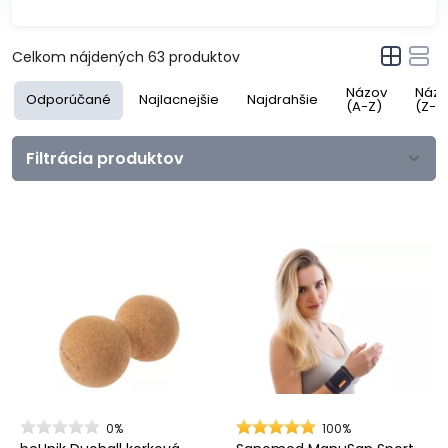
Celkom nájdených
63
produktov
Názov
Názo
Odporúčané
Najlacnejšie
Najdrahšie
(A-Z)
(Z-A
Filtrácia produktov
0%
100%