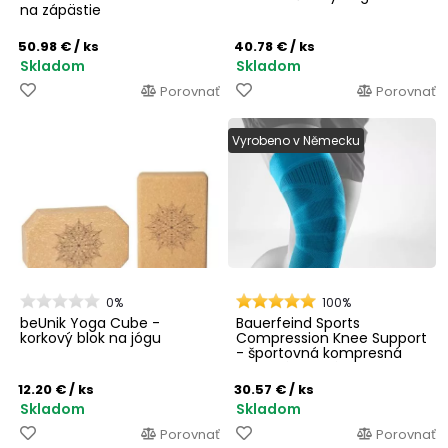
na zápästie
50.98 €
/ ks
40.78 €
/ ks
Skladom
Skladom
Porovnať
Porovnať
Vyrobeno v Německu
0%
100%
beUnik Yoga Cube -
Bauerfeind Sports
korkový blok na jógu
Compression Knee Support
- športovná kompresná
kolenná bandáž
12.20 €
/ ks
30.57 €
/ ks
Skladom
Skladom
Porovnať
Porovnať