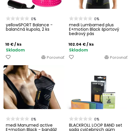
0%
0%
yellowSPORT Balance -
medi Lumbamed plus
balančná kupola, 2 ks
E+motion Black športový
bedrový pás
10 €
/ ks
102.04 €
/ ks
Skladom
Skladom
Porovnať
Porovnať
0%
0%
medi Manumed active
BLACKROLL LOOP BAND set
E+motion Black - bandáž
sada cvičebných gúm