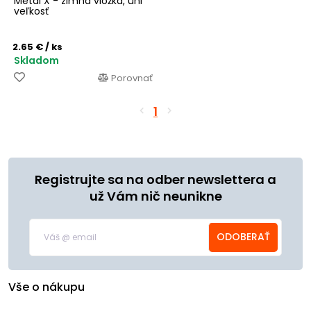
Metal X - zimná vložka, uni
veľkosť
2.65 €
/ ks
Skladom
Porovnať
1
Registrujte sa na odber newslettera a
už Vám nič neunikne
ODOBERAŤ
Vše o nákupu