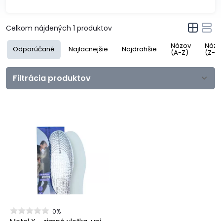
Celkom nájdených
1
produktov
Názov
Názo
Odporúčané
Najlacnejšie
Najdrahšie
(A-Z)
(Z-A
Filtrácia produktov
0%