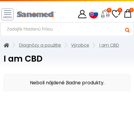
0
0
0
MENU
Diagnózy a použitie
Výrobce
I am CBD
I am CBD
Neboli nájdené žiadne produkty.