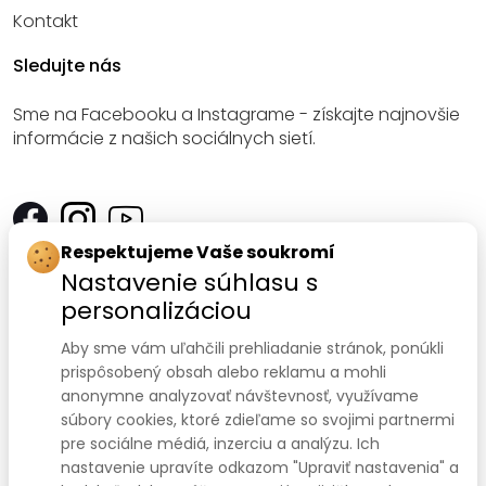
Kontakt
Sledujte nás
Sme na Facebooku a Instagrame - získajte najnovšie
informácie z našich sociálnych sietí.
Respektujeme Vaše soukromí
Kontakt
Nastavenie súhlasu s
personalizáciou
SANOMED, spol. s r.o.
Palackého třída 240/75
Aby sme vám uľahčili prehliadanie stránok, ponúkli
prispôsobený obsah alebo reklamu a mohli
612 00 Brno-Královo Pole
anonymne analyzovať návštevnosť, využívame
súbory cookies, ktoré zdieľame so svojimi partnermi
IČ: 47910127
pre sociálne médiá, inzerciu a analýzu. Ich
nastavenie upravíte odkazom "Upraviť nastavenia" a
DIČ: CZ47910127