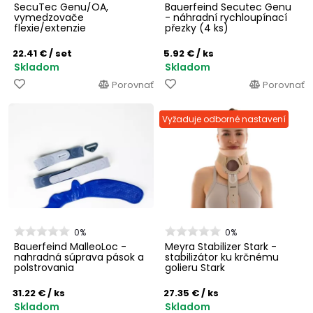
SecuTec Genu/OA,
Bauerfeind Secutec Genu
vymedzovače
- náhradní rychloupínací
flexie/extenzie
přezky (4 ks)
22.41 €
/ set
5.92 €
/ ks
Skladom
Skladom
Porovnať
Porovnať
Vyžaduje odborné nastavení
0%
0%
Bauerfeind MalleoLoc -
Meyra Stabilizer Stark -
nahradná súprava pások a
stabilizátor ku krčnému
polstrovania
golieru Stark
31.22 €
/ ks
27.35 €
/ ks
Skladom
Skladom