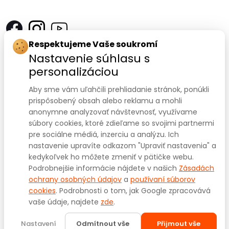
Respektujeme Vaše soukromí
Kontakt
Nastavenie súhlasu s
personalizáciou
SANOMED, spol. s r.o.
Palackého třída 240/75
Aby sme vám uľahčili prehliadanie stránok, ponúkli
prispôsobený obsah alebo reklamu a mohli
612 00 Brno-Královo Pole
anonymne analyzovať návštevnosť, využívame
súbory cookies, ktoré zdieľame so svojimi partnermi
IČ: 47910127
pre sociálne médiá, inzerciu a analýzu. Ich
nastavenie upravíte odkazom "Upraviť nastavenia" a
DIČ: CZ47910127
kedykoľvek ho môžete zmeniť v pätičke webu.
+420 541 422 911
+420 541 422 912
Prodejna:
,
Podrobnejšie informácie nájdete v našich
Zásadách
eshop@sanomed.cz
e-mail:
ochrany osobných údajov
a
používaní súborov
cookies
. Podrobnosti o tom, jak Google zpracovává
vaše údaje, najdete
zde
.
Copyright © 2025
www.sanomed.cz
. Všechna práva
vyhrazena.
Nastavení
Odmítnout vše
Přijmout vše