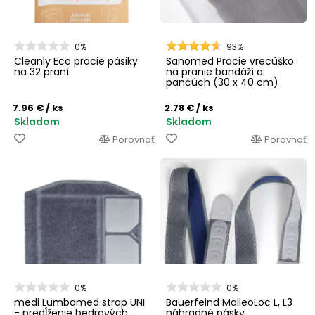
0%
93%
Cleanly Eco pracie pásiky
Sanomed Pracie vrecúško
na 32 praní
na pranie bandáží a
pančúch (30 x 40 cm)
7.96 €
/ ks
2.78 €
/ ks
Skladom
Skladom
Porovnať
Porovnať
0%
0%
medi Lumbamed strap UNI
Bauerfeind MalleoLoc L, L3
- predĺženie bedrových
náhradné pásky