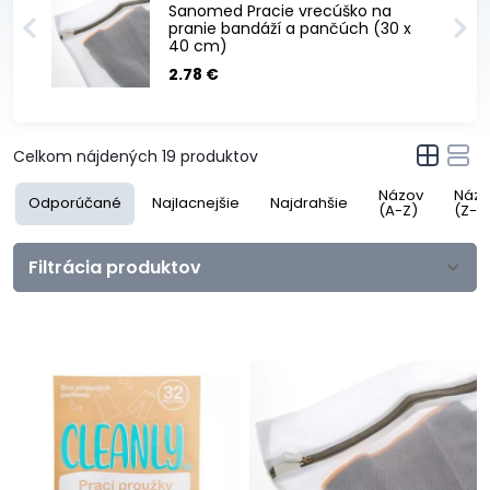
Sanomed Pracie vrecúško na
pranie bandáží a pančúch (30 x
40 cm)
2.78 €
Celkom nájdených
19
produktov
Názov
Názo
Odporúčané
Najlacnejšie
Najdrahšie
(A-Z)
(Z-A
Filtrácia produktov