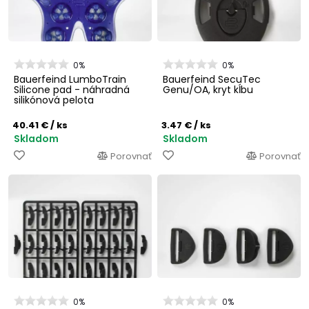
0%
0%
Bauerfeind LumboTrain
Bauerfeind SecuTec
Silicone pad - náhradná
Genu/OA, kryt kĺbu
silikónová pelota
40.41 €
/ ks
3.47 €
/ ks
Skladom
Skladom
Porovnať
Porovnať
0%
0%