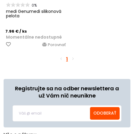
0%
medi Genumedi silikonová
pelota
7.96 €
/ ks
Momentálne nedostupné
Porovnať
1
Registrujte sa na odber newslettera a
už Vám nič neunikne
ODOBERAŤ