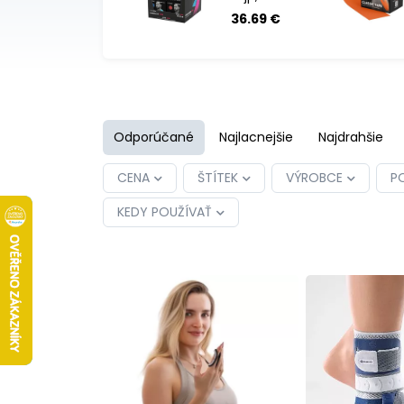
farieb 5 cm x
36.69 €
5 m
Odporúčané
Najlacnejšie
Najdrahšie
CENA
ŠTÍTEK
VÝROBCE
PO
KEDY POUŽÍVAŤ