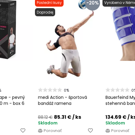
-20%
Poslední kusy
Vyrobeno v Něm
Doprodej
%
0%
0
Tape - pevný
medi Action - športová
Bauerfeind My
10 m - box 6
bandáž ramena
stehenná ban
85.31 €
/ ks
134.69 €
/ k
88.12 €
Skladom
Skladom
Porovnať
Porovnať