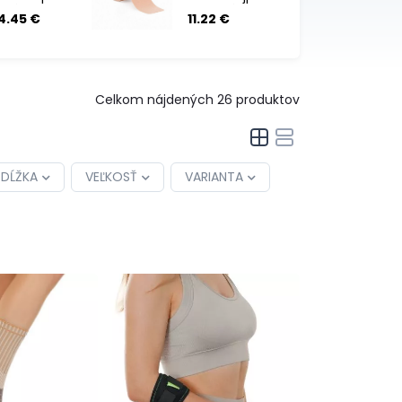
fixáciu
z hodvábu
4.45 €
11.22 €
prstov ruky
5m x 5cm
Celkom nájdených
26
produktov
DĹŽKA
VEĽKOSŤ
VARIANTA