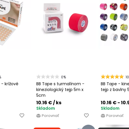
%
0%
1
 - krížové
BB Tape s turmalínom -
BB Tape - kine
kineziologický tejp 5m x
tejp z bavlny
5cm
10.16 €
/ ks
10.16 € - 10
Skladom
Skladom
Porovnať
Porovnať