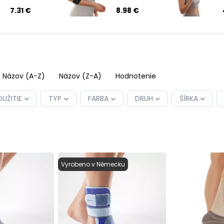
páska 5 cm
páska
7.31 €
8.98 €
x 5 m
Názov (A-Z)
Názov (Z-A)
Hodnotenie
UŽITIE
TYP
FARBA
DRUH
ŠÍRKA
Vyrobeno v Německu