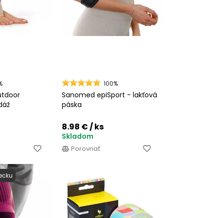
%
100%
utdoor
Sanomed epiSport - lakťová
dáž
páska
8.98 €
/ ks
Skladom
Porovnať
ecku