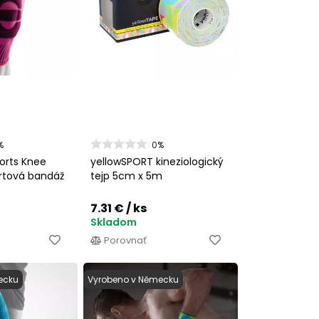
%
0%
orts Knee
yellowSPORT kineziologický
ortová bandáž
tejp 5cm x 5m
7.31 €
/ ks
Skladom
Porovnať
ecku
Vyrobeno v Německu