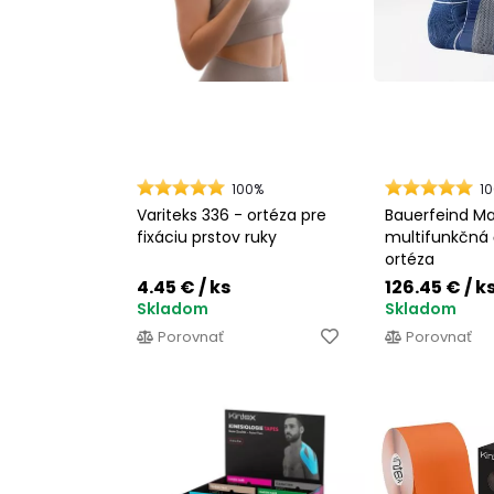
100%
1
Variteks 336 - ortéza pre
Bauerfeind Ma
fixáciu prstov ruky
multifunkčná
ortéza
4.45 €
/ ks
126.45 €
/ k
Skladom
Skladom
Porovnať
Porovnať