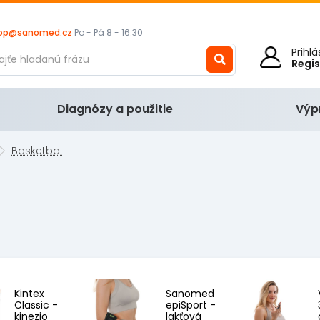
op@sanomed.cz
Po - Pá 8 - 16:30
Prihl
Regi
Diagnózy a použitie
Výp
Basketbal
Kintex
Sanomed
Classic -
epiSport -
kinezio
lakťová