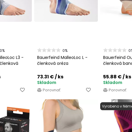
00%
0%
0
lleoLoc L3 -
Bauerfeind MalleoLoc L -
Bauerfeind O
 členková
členková oréza
členková ban
s
73.31 €
/ ks
55.88 €
/ ks
Skladom
Skladom
Porovnať
Porovnať
Vyrobeno v Něm