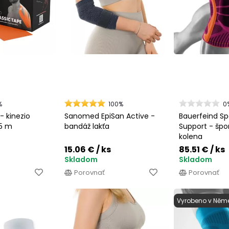
%
100%
0
- kinezio
Sanomed EpiSan Active -
Bauerfeind Sp
 5 m
bandáž lakťa
Support - šp
kolena
15.06 €
/ ks
85.51 €
/ ks
Skladom
Skladom
Porovnať
Porovnať
Vyrobeno v Něm