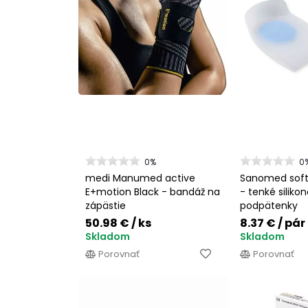
0%
0
medi Manumed active
Sanomed sof
E+motion Black - bandáž na
- tenké siliko
zápästie
podpätenky
50.98 €
/ ks
8.37 €
/ pár
Skladom
Skladom
Porovnať
Porovnať