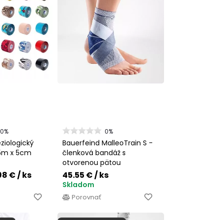
00%
0%
ziologický
Bauerfeind MalleoTrain S -
 5m x 5cm
členková bandáž s
otvorenou pätou
.98 €
/ ks
45.55 €
/ ks
Skladom
Porovnať