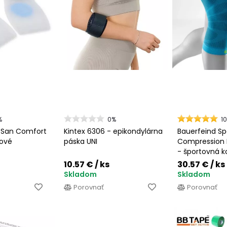
%
0%
1
tSan Comfort
Kintex 6306 - epikondylárna
Bauerfeind Sp
nové
páska UNI
Compression 
- športovná 
kolenná band
10.57 €
/ ks
30.57 €
/ ks
Skladom
Skladom
Porovnať
Porovnať