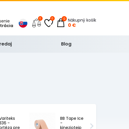
0
0
0
Nákupný košík
ásenie
0 €
strácia
redaj
Blog
Variteks
BB Tape Ice
336 -
-
ortéza pre
kineziotejp