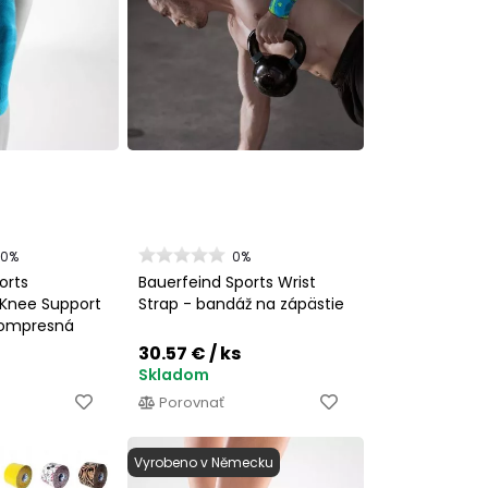
00%
0%
orts
Bauerfeind Sports Wrist
Knee Support
Strap - bandáž na zápästie
kompresná
áž
30.57 €
/ ks
Skladom
Porovnať
Vyrobeno v Německu