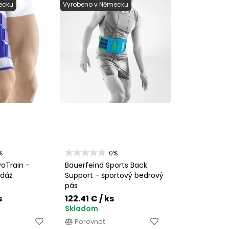
ecku
Vyrobeno v Německu
%
0%
oTrain -
Bauerfeind Sports Back
dáž
Support - športový bedrový
pás
s
122.41 €
/ ks
Skladom
Porovnať