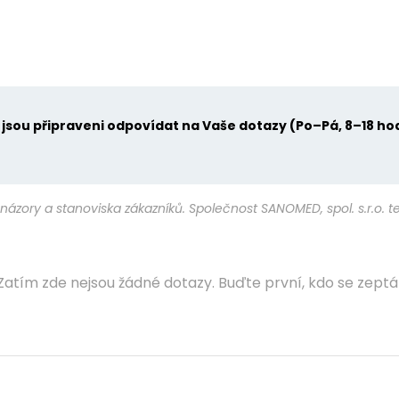
u jsou připraveni odpovídat na Vaše dotazy (Po–Pá, 8–18 ho
názory a stanoviska zákazníků. Společnost SANOMED, spol. s.r.o. 
Zatím zde nejsou žádné dotazy. Buďte první, kdo se zeptá