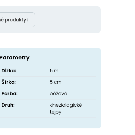
↓
é produkty
Parametry
Dĺžka:
5 m
Šírka:
5 cm
Farba:
béžové
Druh:
kineziologické
tejpy