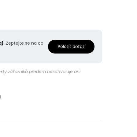
d)
. Zeptejte se na co
Položit dotaz
texty zákazníků předem neschvaluje ani
!