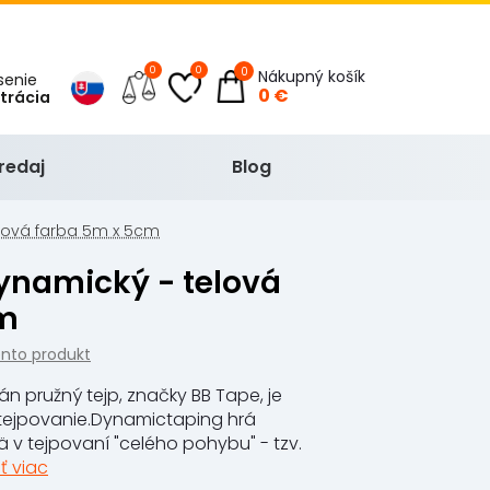
0
0
0
Nákupný košík
ásenie
0 €
strácia
redaj
Blog
elová farba 5m x 5cm
cm
ento produkt
n pružný tejp, značky BB Tape, je
tejpovanie.Dynamictaping hrá
 v tejpovaní "celého pohybu" - tzv.
ť viac