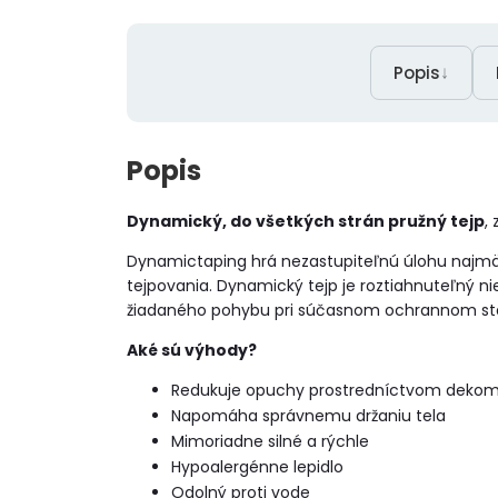
↓
Popis
Popis
Dynamický, do všetkých strán pružný tejp
,
Dynamictaping hrá nezastupiteľnú úlohu najmä
tejpovania. Dynamický tejp je roztiahnuteľný nie
žiadaného pohybu pri súčasnom ochrannom sta
Aké sú výhody?
Redukuje opuchy prostredníctvom dekomp
Napomáha správnemu držaniu tela
Mimoriadne silné a rýchle
Hypoalergénne lepidlo
Odolný proti vode