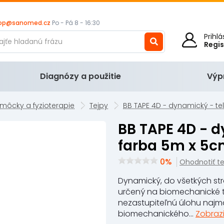
op@sanomed.cz
Po - Pá 8 - 16:30
Prihl
Regi
Diagnózy a použitie
Výp
môcky a fyzioterapie
Tejpy
BB TAPE 4D - dynamický - t
BB TAPE 4D - dynamický - telová
farba 5m x 5
0%
Ohodnotiť t
Dynamický, do všetkých strá
určený na biomechanické 
nezastupiteľnú úlohu najmä
biomechanického...
Zobrazi