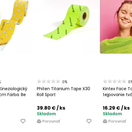
%
0%
0
Kineziologický
Phiten Titanium Tape X30
Kintex Face T
 cm Farba: Be
Roll Sport
tejpovanie tvá
39.80 €
/ ks
16.29 €
/ ks
Skladom
Skladom
Porovnať
Porovnať