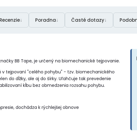
↓
↓
↓
Recenzie
Poradna
Časté dotazy
Podobn
 značky BB Tape, je určený na biomechanické tejpovanie.
 v tejpovaní "celého pohybu" - tzv. biomechanického
len do dĺžky, ale aj do šírky. Uľahčuje tak prevedenie
bilizovaní kĺbu bez obmedzenia rozsahu pohybu.
resie, dochádza k rýchlejšej obnove