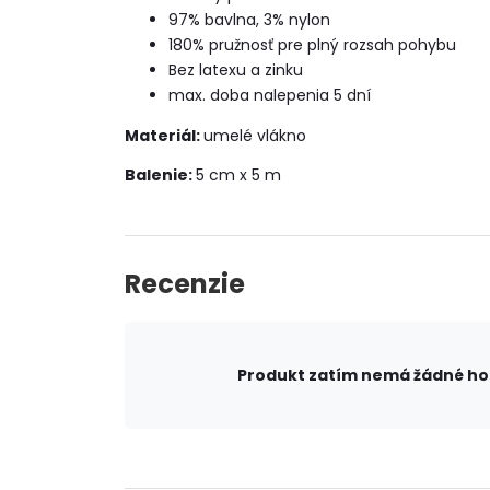
97% bavlna, 3% nylon
180% pružnosť pre plný rozsah pohybu
Bez latexu a zinku
max. doba nalepenia 5 dní
Materiál:
umelé vlákno
Balenie:
5 cm x 5 m
Recenzie
Produkt zatím nemá žádné h