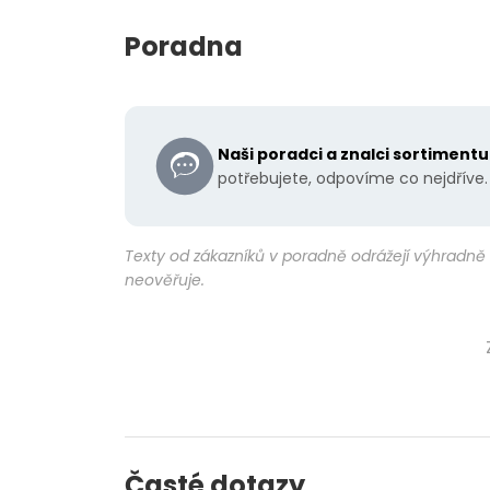
Poradna
Naši poradci a znalci sortiment
potřebujete, odpovíme co nejdříve.
Texty od zákazníků v poradně odrážejí výhradně 
neověřuje.
Časté dotazy