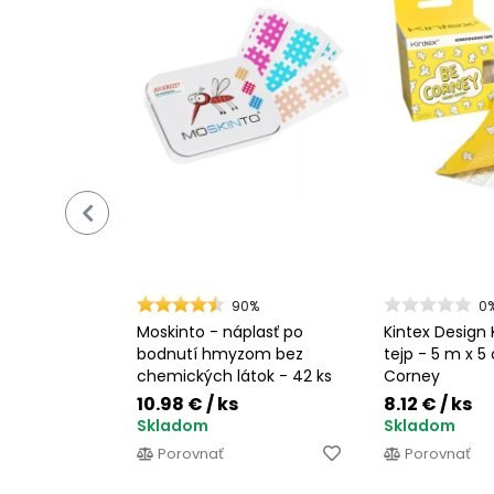
90%
0
Moskinto - náplasť po
Kintex Design 
bodnutí hmyzom bez
tejp - 5 m x 5
chemických látok - 42 ks
Corney
10.98 €
/ ks
8.12 €
/ ks
Skladom
Skladom
Porovnať
Porovnať