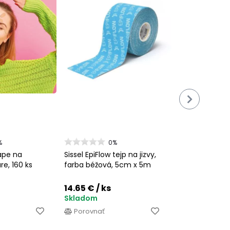
%
0%
ape na
Sissel EpiFlow tejp na jizvy,
re, 160 ks
farba béžová, 5cm x 5m
14.65 €
/ ks
Skladom
Porovnať