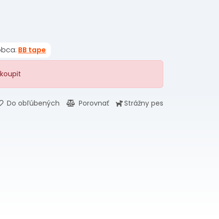
obca:
BB tape
koupit
Do obľúbených
Porovnať
Strážny pes