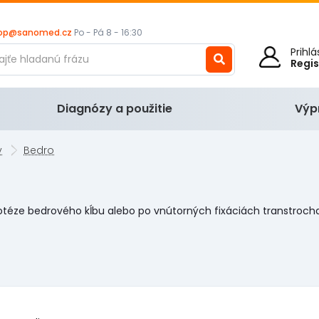
op@sanomed.cz
Po - Pá 8 - 16:30
Prihl
Regi
Diagnózy a použitie
Výp
y
Bedro
otéze bedrového kĺbu alebo po vnútorných fixáciách transtrocha