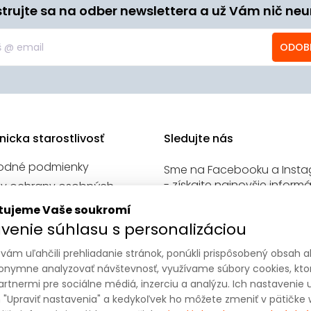
strujte sa na odber newslettera a už Vám nič neu
ODOB
nicka starostlivosť
Sledujte nás
odné podmienky
Sme na Facebooku a Inst
- získajte najnovšie informá
y ochrany osobných
našich sociálnych sietí.
v
tujeme Vaše soukromí
venie cookies
venie súhlasu s personalizáciou
kt
vám uľahčili prehliadanie stránok, ponúkli prispôsobený obsah 
onymne analyzovať návštevnosť, využívame súbory cookies, kto
artnermi pre sociálne médiá, inzerciu a analýzu. Ich nastavenie 
"Upraviť nastavenia" a kedykoľvek ho môžete zmeniť v pätičke 