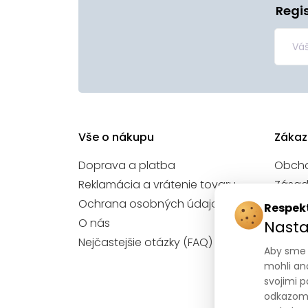
Regi
Vše o nákupu
Zákaz
Doprava a platba
Obch
Reklamácia a vrátenie tovaru
Zásad
údajo
Ochrana osobných údajov
Respek
Nasta
O nás
Nasta
Konta
Nejčastejšie otázky (FAQ)
Aby sme 
mohli an
svojimi p
odkazom 