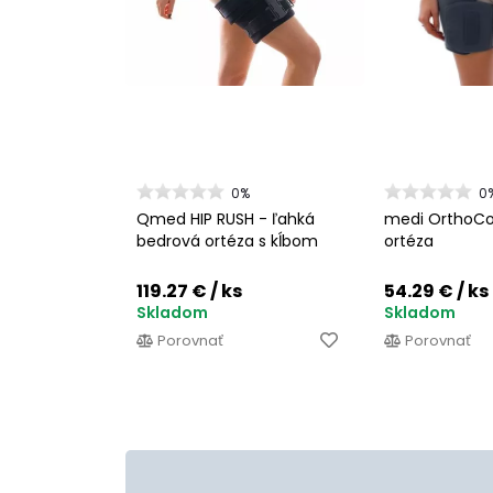
0%
0
Qmed HIP RUSH - ľahká
medi OrthoCo
bedrová ortéza s kĺbom
ortéza
119.27 €
/ ks
54.29 €
/ ks
Skladom
Skladom
Porovnať
Porovnať