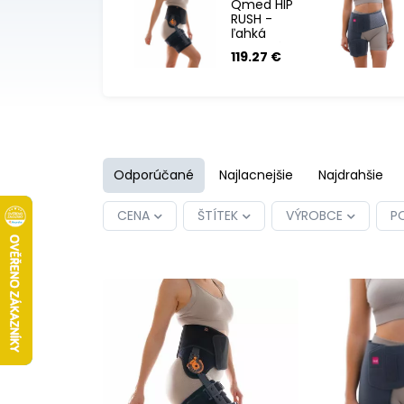
Qmed HIP
RUSH -
ľahká
bedrová
119.27 €
ortéza s
kĺbom
Odporúčané
Najlacnejšie
Najdrahšie
CENA
ŠTÍTEK
VÝROBCE
PO