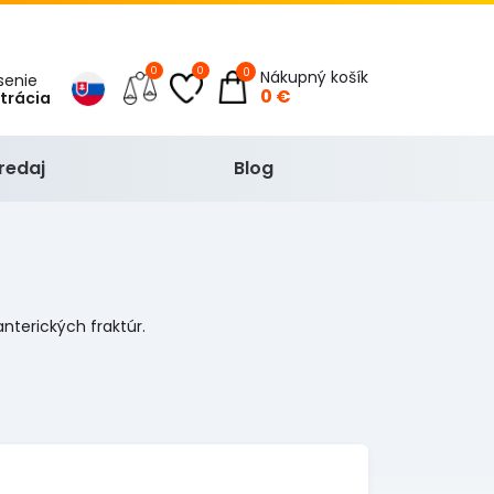
0
0
0
Nákupný košík
ásenie
0 €
strácia
redaj
Blog
nterických fraktúr.