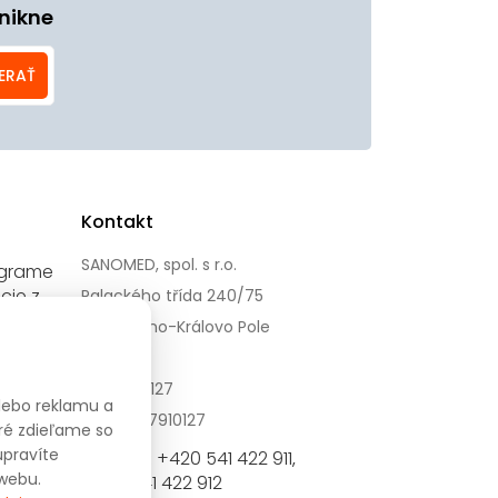
nikne
ERAŤ
Kontakt
SANOMED, spol. s r.o.
agrame
cie z
Palackého třída 240/75
612 00 Brno-Královo Pole
IČ: 47910127
alebo reklamu a
DIČ: CZ47910127
ré zdieľame so
upravíte
+420 541 422 911
Prodejna:
,
webu.
+420 541 422 912