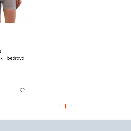
%
x - bedrová
1