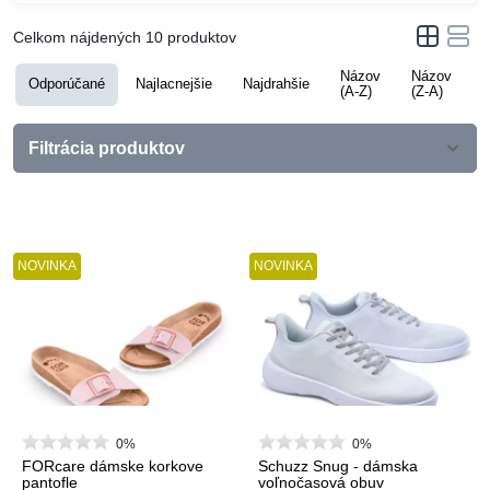
Celkom nájdených
10
produktov
Názov
Názov
Odporúčané
Najlacnejšie
Najdrahšie
H
(A-Z)
(Z-A)
Filtrácia produktov
NOVINKA
NOVINKA
0%
0%
FORcare dámske korkove
Schuzz Snug - dámska
pantofle
voľnočasová obuv