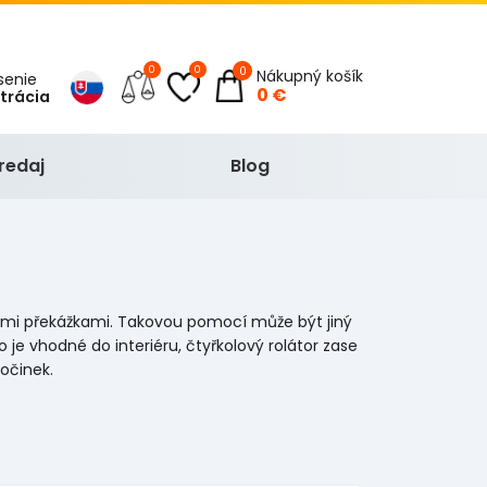
0
0
0
Nákupný košík
ásenie
0 €
strácia
redaj
Blog
nými překážkami. Takovou pomocí může být jiný
je vhodné do interiéru, čtyřkolový rolátor zase
očinek.