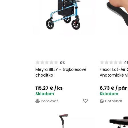
0%
0
Meyra BILLY - trojkolesové
Flexor Lat-Ai
chodítko
Anatomické vl
115.27 €
/ ks
6.73 €
/ pár
Skladom
Skladom
Porovnať
Porovnať