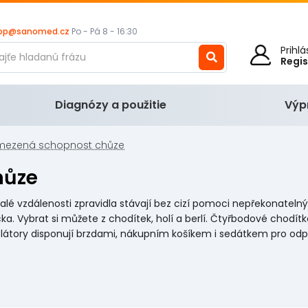
op@sanomed.cz
Po - Pá 8 - 16:30
Prihl
Regi
Diagnózy a použitie
Výp
ezená schopnost chůze
hůze
lé vzdálenosti zpravidla stávají bez cizí pomoci nepřekonatel
Vybrat si můžete z chodítek, holí a berlí. Čtyřbodové chodítko 
Rolátory disponují brzdami, nákupním košíkem i sedátkem pro odp