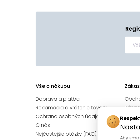
Regi
Vše o nákupu
Zákaz
Doprava a platba
Obch
Reklamácia a vrátenie tovaru
Zásad
údajo
Ochrana osobných údajov
Respek
Nasta
O nás
Nasta
Konta
Nejčastejšie otázky (FAQ)
Aby sme 