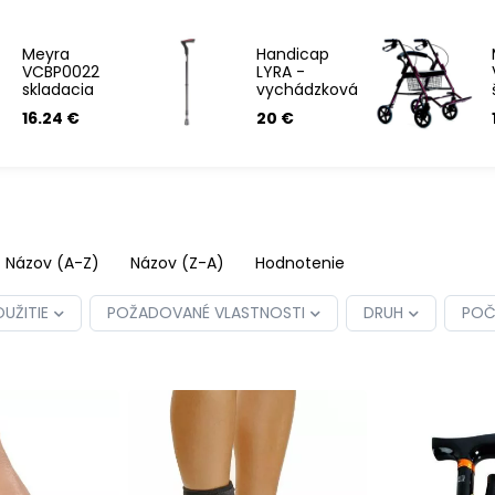
Meyra
Handicap
VCBP0022
LYRA -
skladacia
vychádzková
palica
palica
16.24 €
20 €
Názov (A-Z)
Názov (Z-A)
Hodnotenie
UŽITIE
POŽADOVANÉ VLASTNOSTI
DRUH
POČ