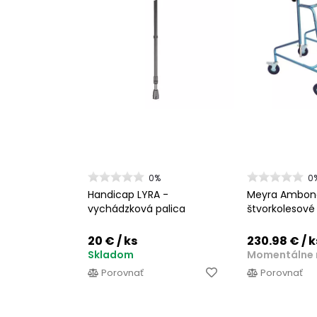
0%
0
Handicap LYRA -
Meyra Ambona
vychádzková palica
štvorkolesové
20 €
/ ks
230.98 €
/ k
Skladom
Momentálne 
Porovnať
Porovnať