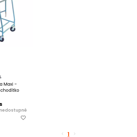
%
 Maxi -
 chodítko
s
nedostupné
1