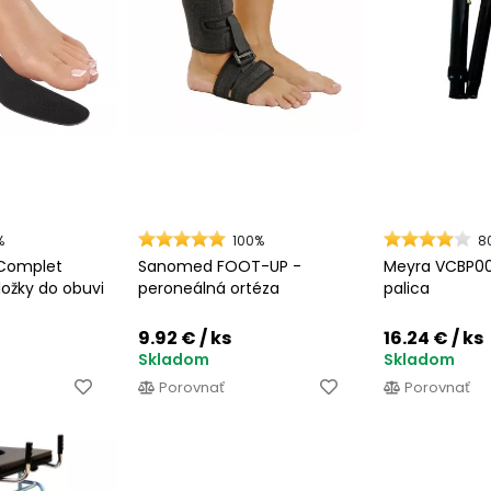
%
100%
8
r Complet
Sanomed FOOT-UP -
Meyra VCBP00
ožky do obuvi
peroneálná ortéza
palica
9.92 €
/ ks
16.24 €
/ ks
Skladom
Skladom
Porovnať
Porovnať