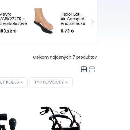
Meyra
Flexor Lat-
VCBK222TR -
Air Complet
štvorkolesové
Anatomické
chodítko pro
vložky do
183.22 €
6.73 €
seniorov
obuvi
Celkom nájdených
7
produktov
ET KOLIES
TYP POMÔCKY