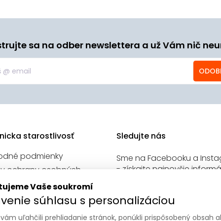
strujte sa na odber newslettera a už Vám nič neu
ODOB
nicka starostlivosť
Sledujte nás
odné podmienky
Sme na Facebooku a Inst
- získajte najnovšie informá
y ochrany osobných
našich sociálnych sietí.
v
tujeme Vaše soukromí
venie cookies
venie súhlasu s personalizáciou
kt
vám uľahčili prehliadanie stránok, ponúkli prispôsobený obsah 