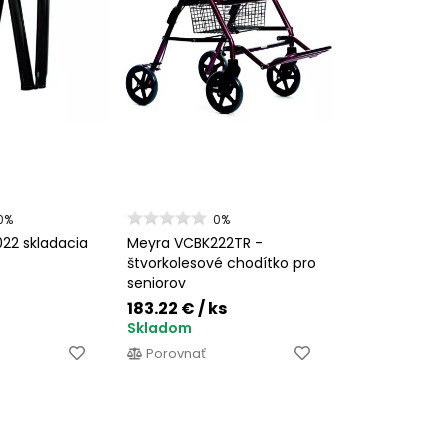
0%
0%
22 skladacia
Meyra VCBK222TR -
štvorkolesové chodítko pro
seniorov
183.22 €
/ ks
Skladom
Porovnať