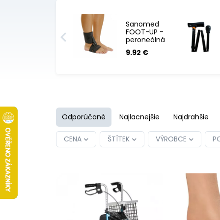
Sanomed
FOOT-UP -
peroneálná
ortéza
9.92 €
Odporúčané
Najlacnejšie
Najdrahšie
CENA
ŠTÍTEK
VÝROBCE
PO