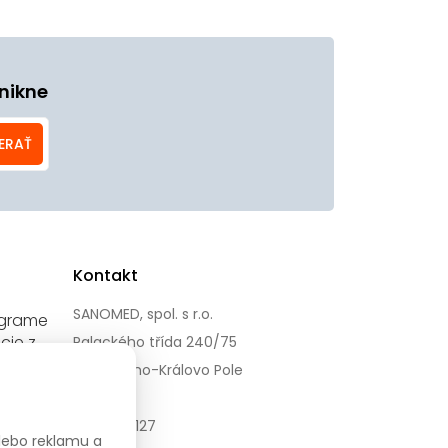
nikne
ERAŤ
Kontakt
SANOMED, spol. s r.o.
agrame
cie z
Palackého třída 240/75
612 00 Brno-Královo Pole
IČ: 47910127
alebo reklamu a