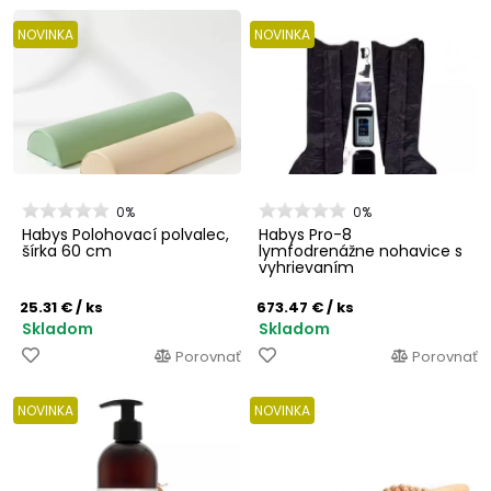
NOVINKA
NOVINKA
0%
0%
Habys Polohovací polvalec,
Habys Pro-8
šírka 60 cm
lymfodrenážne nohavice s
vyhrievaním
25.31 €
/ ks
673.47 €
/ ks
Skladom
Skladom
Porovnať
Porovnať
NOVINKA
NOVINKA