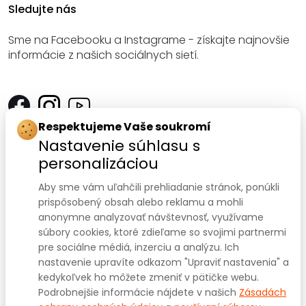
Sledujte nás
Sme na Facebooku a Instagrame - získajte najnovšie
informácie z našich sociálnych sietí.
Respektujeme Vaše soukromí
Kontakt
Nastavenie súhlasu s
personalizáciou
SANOMED, spol. s r.o.
Palackého třída 240/75
Aby sme vám uľahčili prehliadanie stránok, ponúkli
prispôsobený obsah alebo reklamu a mohli
612 00 Brno-Královo Pole
anonymne analyzovať návštevnosť, využívame
súbory cookies, ktoré zdieľame so svojimi partnermi
IČ: 47910127
pre sociálne médiá, inzerciu a analýzu. Ich
nastavenie upravíte odkazom "Upraviť nastavenia" a
DIČ: CZ47910127
kedykoľvek ho môžete zmeniť v pätičke webu.
+420 541 422 911
+420 541 422 912
Prodejna:
,
Podrobnejšie informácie nájdete v našich
Zásadách
eshop@sanomed.cz
e-mail: