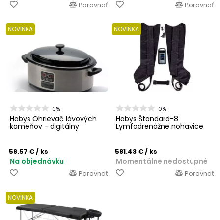
Porovnať
Porovnať
NOVINKA
NOVINKA
0%
0%
Habys Ohrievač lávových
Habys Štandard-8
kameňov - digitálny
Lymfodrenážne nohavice
58.57 €
/ ks
581.43 €
/ ks
Na objednávku
Momentálne nedostupné
Porovnať
Porovnať
NOVINKA