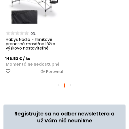
0%
Habys Nadia - hliníkové
prenosné masážne lôžko
výškovo nastaviteľné
146.53 €
/ ks
Momentálne nedostupné
Porovnať
1
Registrujte sa na odber newslettera a
už Vám nič neunikne