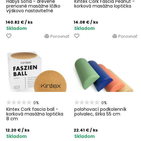
Habys Sofia - drevené
Kintex Cork Fascia Peanut -
prenosné masážne lôžko
korková masážna loptička
výškovo nastaviteľné
140.82 €
/ ks
14.08 €
/ ks
Skladom
Skladom
Porovnať
Porovnať
0%
0%
Kintex Cork fascia ball -
polohovací podkolenník
korková masážna loptička
polvalec, šírka 55 cm
8 cm
12.20 €
/ ks
22.41 €
/ ks
Skladom
Skladom