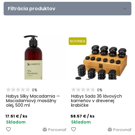
Filtrácia produktov
NOVINKA
0%
0%
Habys Silky Macadamia —
Habys Sada 36 lávových
Macadamiový masážny
kameňov v drevenej
olej, 500 ml
krabičke
17.51 €
/ ks
58.57 €
/ ks
Skladom
Skladom
Porovnať
Porovnať