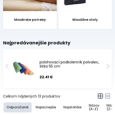
Masérske potreby
Masážne stoly
Najpredávanejšie produkty
polohovací podkolenník polvalec,
šírka 55 cm
22.41 €
Celkom nájdených
13
produktov
Názov
Názo
Odporúčané
Najlacnejšie
Najdrahšie
(A-Z)
(Z-A