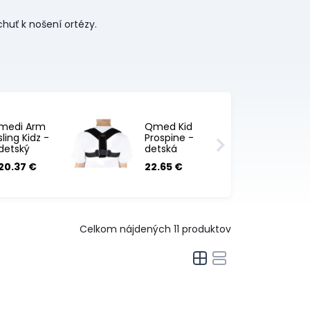
huť k nošení ortézy.
medi Arm
Qmed Kid
sling Kidz -
Prospine -
detský
detská
záves na
klavikulárná
20.37 €
22.65 €
rameno
bandáž
Celkom nájdených
11
produktov