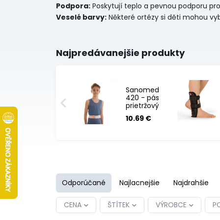
Podpora:
Poskytují teplo a pevnou podporu pro 
Veselé barvy:
Některé ortézy si děti mohou vy
Najpredávanejšie produkty
Sanomed
420 - pás
prietržový
detský
10.69 €
pupočný
Odporúčané
Najlacnejšie
Najdrahšie
CENA
ŠTÍTEK
VÝROBCE
PO