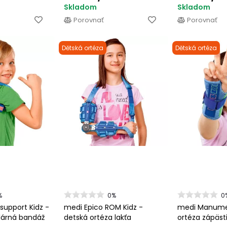
Skladom
Skladom
Porovnať
Porovnať
Dětská ortéza
Dětská ortéza
%
0%
0
support Kidz -
medi Epico ROM Kidz -
medi Manume
ulárná bandáž
detská ortéza lakťa
ortéza zápäst