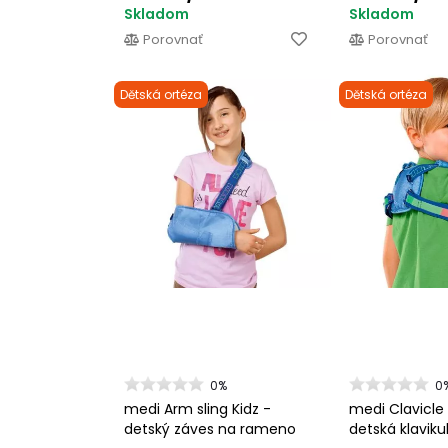
Skladom
Skladom
Porovnať
Porovnať
Dětská ortéza
Dětská ortéza
0%
0
medi Arm sling Kidz -
medi Clavicle 
detský záves na rameno
detská klavik