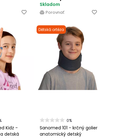
Skladom
Porovnať
Dětská ortéza
%
0%
d Kidz -
Sanomed 101 - krčný golier
ia detská
anatomický detský