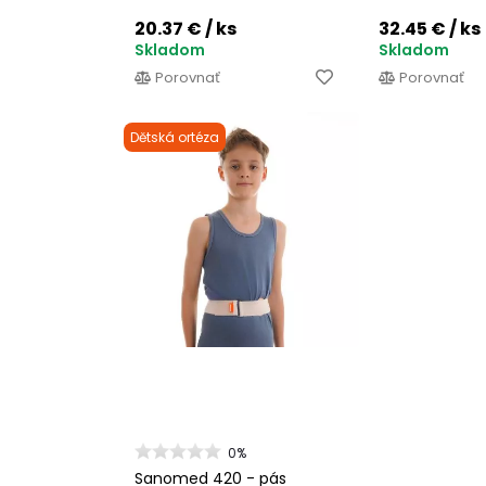
20.37 €
/ ks
32.45 €
/ ks
Skladom
Skladom
Porovnať
Porovnať
Dětská ortéza
0%
Sanomed 420 - pás