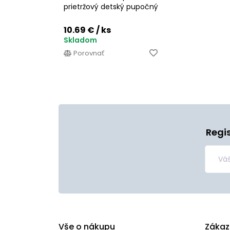
prietržový detský pupočný
10.69 €
/ ks
Skladom
Porovnať
Regi
Vše o nákupu
Zákaz