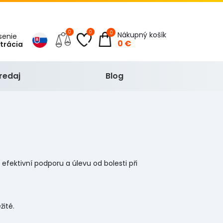
0
0
0
Nákupný košík
ásenie
0 €
strácia
redaj
Blog
efektivní podporu a úlevu od bolesti při
žité.