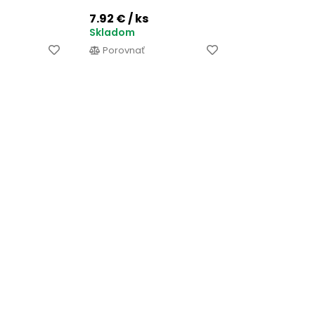
7.92 €
/ ks
Skladom
Porovnať