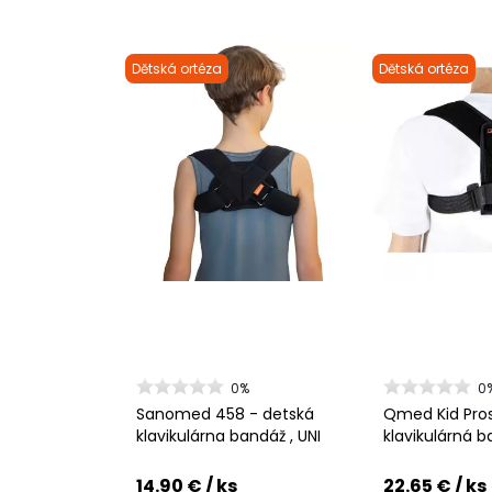
Dětská ortéza
Dětská ortéza
0%
0
Sanomed 458 - detská
Qmed Kid Pros
klavikulárna bandáž , UNI
klavikulárná 
14.90 €
/ ks
22.65 €
/ ks