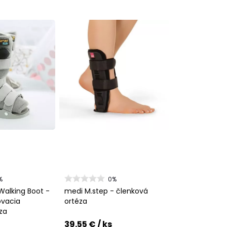
%
0%
Walking Boot -
medi M.step - členková
ovacia
ortéza
za
39.55 €
/ ks