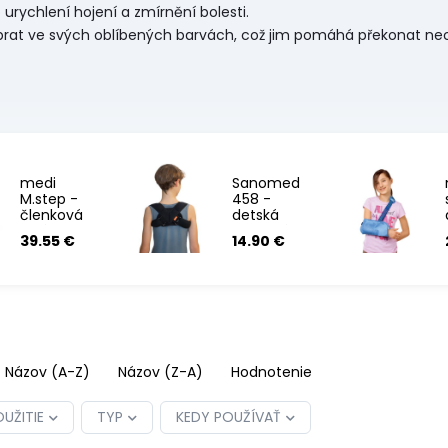
urychlení hojení a zmírnění bolesti.
brat ve svých oblíbených barvách, což jim pomáhá překonat nec
medi
Sanomed
M.step -
458 -
členková
detská
ortéza
klavikulárna
39.55 €
14.90 €
bandáž , UNI
Názov (A-Z)
Názov (Z-A)
Hodnotenie
UŽITIE
TYP
KEDY POUŽÍVAŤ