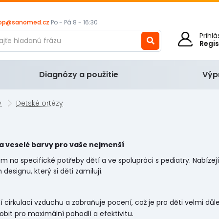
op@sanomed.cz
Po - Pá 8 - 16:30
Prihl
Regi
Diagnózy a použitie
Výp
y
Detské ortézy
a veselé barvy pro vaše nejmenší
 na specifické potřeby dětí a ve spolupráci s pediatry. Nabízejí 
esignu, který si děti zamilují.
í cirkulaci vzduchu a zabraňuje pocení, což je pro děti velmi důle
obit pro maximální pohodlí a efektivitu.