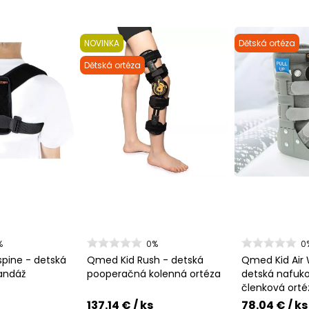
NOVINKA
Dětská ortéza
Dětská ortéza
%
0%
0
pine - detská
Qmed Kid Rush - detská
Qmed Kid Air 
bandáž
pooperačná kolenná ortéza
detská nafuk
členková orté
137.14 €
/ ks
78.04 €
/ ks