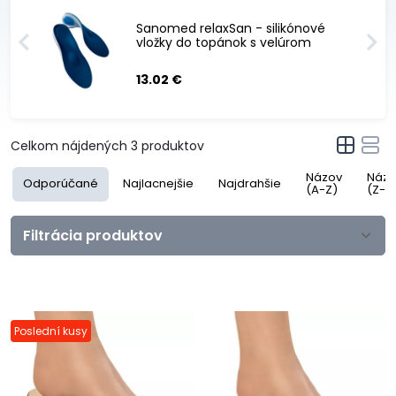
Sanomed relaxSan - silikónové
vložky do topánok s velúrom
13.02 €
Celkom nájdených
3
produktov
Názov
Názo
Odporúčané
Najlacnejšie
Najdrahšie
(A-Z)
(Z-A
Filtrácia produktov
Poslední kusy