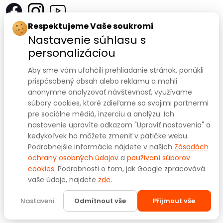
Respektujeme Vaše soukromí
Kontakt
Nastavenie súhlasu s
personalizáciou
SANOMED, spol. s r.o.
Palackého třída 240/75
Aby sme vám uľahčili prehliadanie stránok, ponúkli
prispôsobený obsah alebo reklamu a mohli
612 00 Brno-Královo Pole
anonymne analyzovať návštevnosť, využívame
súbory cookies, ktoré zdieľame so svojimi partnermi
IČ: 47910127
pre sociálne médiá, inzerciu a analýzu. Ich
nastavenie upravíte odkazom "Upraviť nastavenia" a
DIČ: CZ47910127
kedykoľvek ho môžete zmeniť v pätičke webu.
+420 541 422 911
+420 541 422 912
Prodejna:
,
Podrobnejšie informácie nájdete v našich
Zásadách
eshop@sanomed.cz
e-mail:
ochrany osobných údajov
a
používaní súborov
cookies
. Podrobnosti o tom, jak Google zpracovává
vaše údaje, najdete
zde
.
Copyright © 2025
www.sanomed.cz
. Všechna práva
vyhrazena.
Nastavení
Odmítnout vše
Přijmout vše
Created by