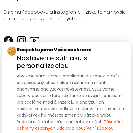
Sme na Facebooku a Instagrame - získajte najnovšie
informácie z našich sociálnych sietí.
Respektujeme Vaše soukromí
Kontakt
Nastavenie súhlasu s
personalizáciou
SANOMED, spol. s r.o.
Palackého třída 240/75
Aby sme vám uľahčili prehliadanie stránok, ponúkli
prispôsobený obsah alebo reklamu a mohli
612 00 Brno-Královo Pole
anonymne analyzovať návštevnosť, využívame
súbory cookies, ktoré zdieľame so svojimi partnermi
IČ: 47910127
pre sociálne médiá, inzerciu a analýzu. Ich
nastavenie upravíte odkazom "Upraviť nastavenia" a
DIČ: CZ47910127
kedykoľvek ho môžete zmeniť v pätičke webu.
+420 541 422 911
+420 541 422 912
Prodejna:
,
Podrobnejšie informácie nájdete v našich
Zásadách
eshop@sanomed.cz
e-mail:
ochrany osobných údajov
a
používaní súborov