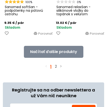
100%
0%
Sanomed softSan -
Sanomed relaxSan -
podpätenky na pätovú
silikónové vložky do
ostrohu
topánok s velúrom
9.35 €
/ pár
13.02 €
/ pár
Skladom
Skladom
Porovnať
Porovnať
Načítať ďalšie produkty
1
2
Registrujte sa na odber newslettera a
už Vám nič neunikne