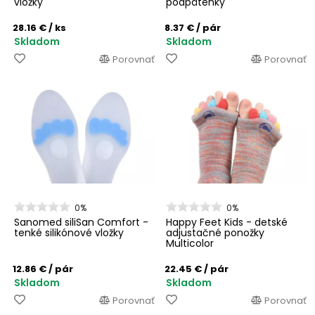
vložky
podpätenky
28.16 €
/ ks
8.37 €
/ pár
Skladom
Skladom
Porovnať
Porovnať
0%
0%
Sanomed siliSan Comfort -
Happy Feet Kids - detské
tenké silikónové vložky
adjustačné ponožky
Multicolor
12.86 €
/ pár
22.45 €
/ pár
Skladom
Skladom
Porovnať
Porovnať