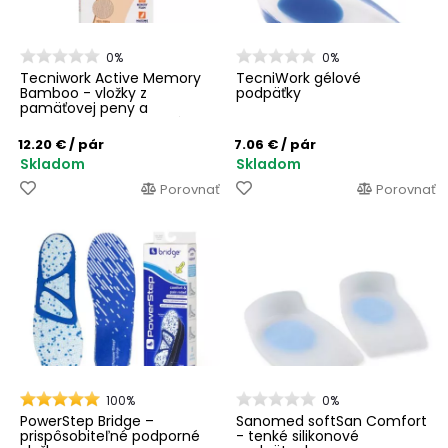
0%
0%
Tecniwork Active Memory
TecniWork gélové
Bamboo - vložky z
podpäťky
pamäťovej peny a
poťahom z bambusových
vlákien
12.20 €
/ pár
7.06 €
/ pár
Skladom
Skladom
Porovnať
Porovnať
100%
0%
PowerStep Bridge –
Sanomed softSan Comfort
prispôsobiteľné podporné
- tenké silikonové