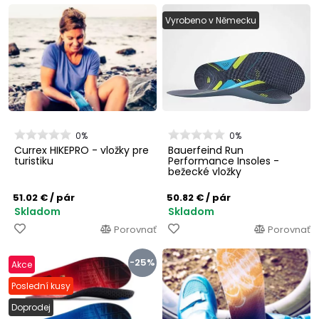
Vyrobeno v Německu
0%
0%
Currex HIKEPRO - vložky pre
Bauerfeind Run
turistiku
Performance Insoles -
bežecké vložky
51.02 €
/ pár
50.82 €
/ pár
Skladom
Skladom
Porovnať
Porovnať
-25%
Akce
Poslední kusy
Doprodej