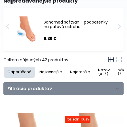
Najpredávanejšie produkty
Sanomed softSan - podpätenky
na pätovú ostrohu
9.35 €
Celkom nájdených
42
produktov
Názov
Názo
Odporúčané
Najlacnejšie
Najdrahšie
(A-Z)
(Z-A
Filtrácia produktov
Poslední kusy