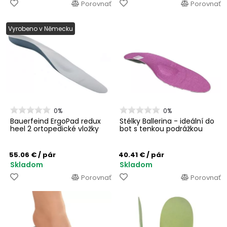
Porovnať
Porovnať
Vyrobeno v Německu
0%
0%
Bauerfeind ErgoPad redux
Stélky Ballerina - ideální do
heel 2 ortopedické vložky
bot s tenkou podrážkou
55.06 €
/ pár
40.41 €
/ pár
Skladom
Skladom
Porovnať
Porovnať