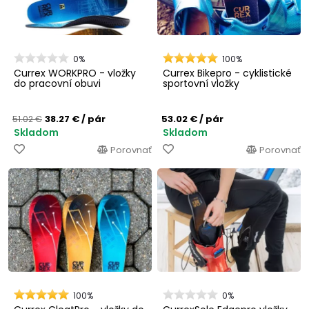
0%
100%
Currex WORKPRO - vložky
Currex Bikepro - cyklistické
do pracovní obuvi
sportovní vložky
38.27 €
/ pár
53.02 €
/ pár
51.02 €
Skladom
Skladom
Porovnať
Porovnať
100%
0%