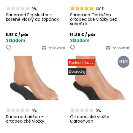
0%
100%
Sanomed Pig Mester -
Sanomed CorkySan
kožené vložky do topánok
ortopedické vložky bez
srdiečka
5.51 €
/ pár
14.29 €
/ pár
Skladom
Skladom
Porovnať
Porovnať
-15%
Poslední kusy
Doprodej
0%
0%
Sanomed airSan -
Ortopedické vložky
ortopedické vložky
CarbonSan