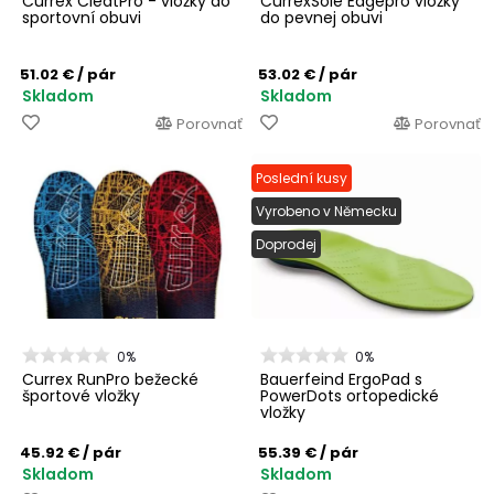
Currex CleatPro - vložky do
CurrexSole Edgepro vložky
sportovní obuvi
do pevnej obuvi
51.02 €
/ pár
53.02 €
/ pár
Skladom
Skladom
Porovnať
Porovnať
Poslední kusy
Vyrobeno v Německu
Doprodej
0%
0%
Currex RunPro bežecké
Bauerfeind ErgoPad s
športové vložky
PowerDots ortopedické
vložky
45.92 €
/ pár
55.39 €
/ pár
Skladom
Skladom