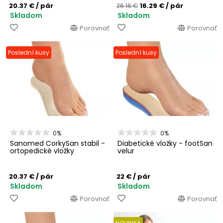
20.37 €
/ pár
16.29 €
/ pár
26.16 €
Skladom
Skladom
Porovnať
Porovnať
Poslední kusy
Poslední kusy
0%
0%
Sanomed CorkySan stabil -
Diabetické vložky - footSan
ortopedické vložky
velur
20.37 €
/ pár
22 €
/ pár
Skladom
Skladom
Porovnať
Porovnať