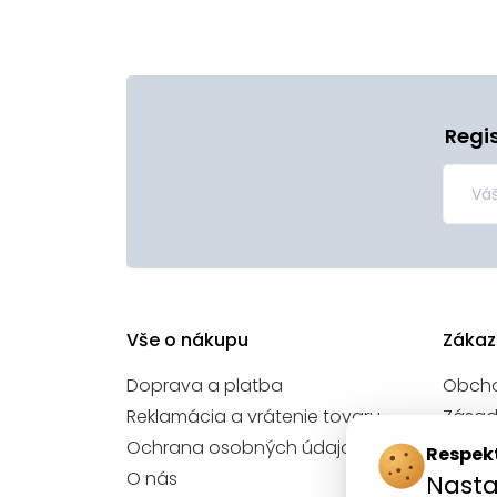
Regi
Vše o nákupu
Zákaz
Doprava a platba
Obch
Reklamácia a vrátenie tovaru
Zásad
údajo
Ochrana osobných údajov
Respek
Nasta
O nás
Nasta