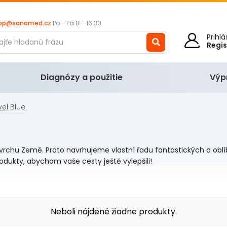
op@sanomed.cz
Po - Pá 8 - 16:30
Prihl
Regi
Diagnózy a použitie
Výp
vel Blue
povrchu Země.
Proto navrhujeme vlastní řadu fantastických a ob
dukty, abychom vaše cesty ještě vylepšili!
Neboli nájdené žiadne produkty.