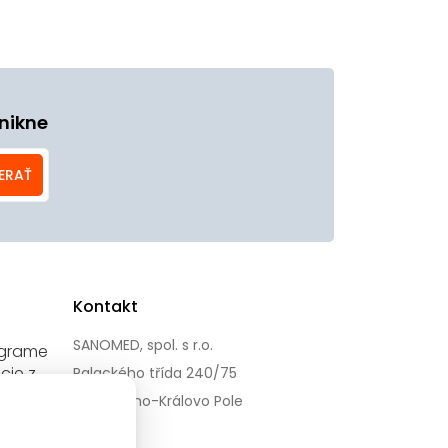
nikne
ERAŤ
Kontakt
SANOMED, spol. s r.o.
agrame
cie z
Palackého třída 240/75
612 00 Brno-Královo Pole