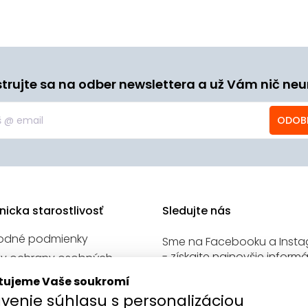
strujte sa na odber newslettera a už Vám nič neu
ODOB
nicka starostlivosť
Sledujte nás
odné podmienky
Sme na Facebooku a Inst
- získajte najnovšie informá
y ochrany osobných
našich sociálnych sietí.
v
tujeme Vaše soukromí
venie cookies
venie súhlasu s personalizáciou