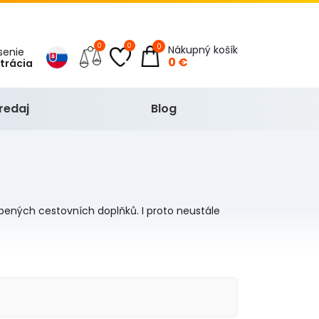
0
0
0
Nákupný košík
ásenie
0 €
strácia
redaj
Blog
líbených cestovních doplňků.
I proto neustále