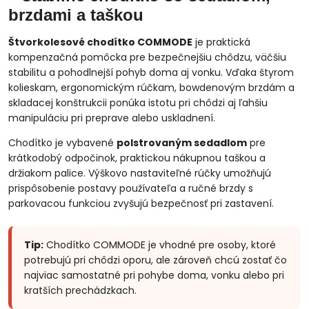
brzdami a taškou
Štvorkolesové chodítko COMMODE
je praktická
kompenzačná pomôcka pre bezpečnejšiu chôdzu, väčšiu
stabilitu a pohodlnejší pohyb doma aj vonku. Vďaka štyrom
kolieskam, ergonomickým rúčkam, bowdenovým brzdám a
skladacej konštrukcii ponúka istotu pri chôdzi aj ľahšiu
manipuláciu pri preprave alebo uskladnení.
Chodítko je vybavené
polstrovaným sedadlom
pre
krátkodobý odpočinok, praktickou nákupnou taškou a
držiakom palice. Výškovo nastaviteľné rúčky umožňujú
prispôsobenie postavy používateľa a ručné brzdy s
parkovacou funkciou zvyšujú bezpečnosť pri zastavení.
Tip:
Chodítko COMMODE je vhodné pre osoby, ktoré
potrebujú pri chôdzi oporu, ale zároveň chcú zostať čo
najviac samostatné pri pohybe doma, vonku alebo pri
kratších prechádzkach.