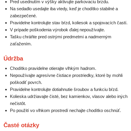
Pred usednutím v výšky aktivujte parkovaciu brzdu.
Na sedadlo usedajte iba vtedy, keď je chodítko stabilné a
zabezpečené.
Pravidelne kontrolujte stav bŕzd, koliesok a spojovacích častí.
V prípade poškodenia výrobok ďalej nepoužívajte.
Tašku chráňte pred ostrými predmetmi a nadmerným
zaťažením.
Údržba
Chodítko pravidelne otierajte vlhkým hadrom.
Nepoužívajte agresívne čistiace prostriedky, ktoré by mohli
poškodiť povrch.
Pravidelne kontrolujte dotiahnutie šroubov a funkciu bŕzd.
Kolieska udržiavajte čisté, bez kamienkov, vlasov alebo iných
nečistôt.
Po použití vo vlhkom prostredí nechajte chodítko oschnúť.
Časté otázky