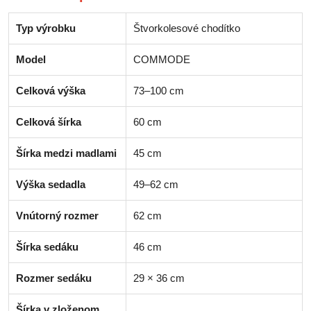
Typ výrobku
Štvorkolesové chodítko
Model
COMMODE
Celková výška
73–100 cm
Celková šírka
60 cm
Šírka medzi madlami
45 cm
Výška sedadla
49–62 cm
Vnútorný rozmer
62 cm
Šírka sedáku
46 cm
Rozmer sedáku
29 × 36 cm
Šírka v zloženom