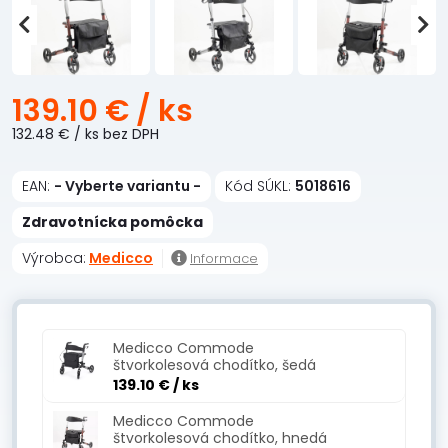
139.10 €
/ ks
132.48 €
/ ks
bez DPH
EAN:
- Vyberte variantu -
Kód SÚKL:
5018616
Zdravotnícka pomôcka
Výrobca:
Medicco
Informace
Medicco Commode
štvorkolesová chodítko, šedá
139.10 €
/ ks
Medicco Commode
štvorkolesová chodítko, hnedá