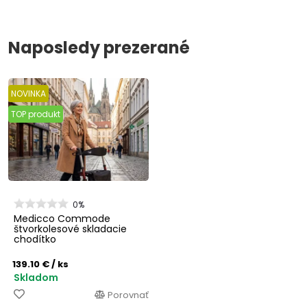
Naposledy prezerané
NOVINKA
TOP produkt
0%
Medicco Commode
štvorkolesové skladacie
chodítko
139.10 €
/ ks
Skladom
Porovnať