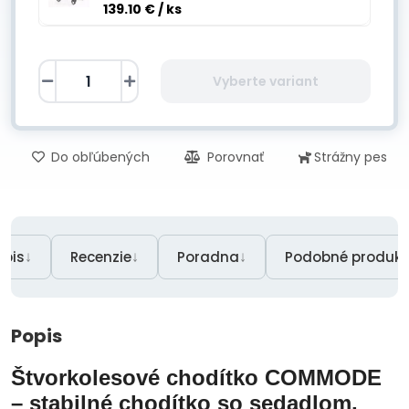
139.10 €
/ ks
Vyberte variant
Do obľúbených
Porovnať
Strážny pes
↓
↓
↓
opis
Recenzie
Poradna
Podobné produkt
Popis
Štvorkolesové chodítko COMMODE
– stabilné chodítko so sedadlom,