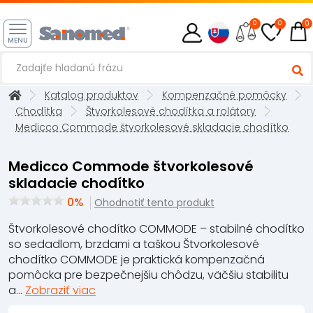
0
0
0
MENU
Katalog produktov
Kompenzačné pomôcky
Chodítka
Štvorkolesové chodítka a rolátory
Medicco Commode štvorkolesové skladacie chodítko
Medicco Commode štvorkolesové
skladacie chodítko
0%
Ohodnotiť tento produkt
Štvorkolesové chodítko COMMODE – stabilné chodítko
so sedadlom, brzdami a taškou Štvorkolesové
chodítko COMMODE je praktická kompenzačná
pomôcka pre bezpečnejšiu chôdzu, väčšiu stabilitu
a...
Zobraziť viac