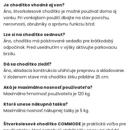
Je chodítko vhodné aj von?
Áno, štvorkolesové chodítko je možné používať doma aj
vonku. Pri vonkajšom použití dbajte na stav povrchu,
nerovnosti, obrubníky a správnu funkciu bŕzd.
Lze si na chodítko sednout?
Áno, chodítko má polstrované sedadlo pre krátkodobý
odpočinok. Pred usednutím v výšky aktivujte parkovaciu
brzdu.
Dá sa chodítko zložiť?
Áno, skladacia konštrukcia uľahčuje prepravu a skladovanie.
V zloženom stave má chodítko šírku približne 25 cm.
Aká je maximálna nosnosť používateľa?
Maximálna hmotnosť používateľa je 120 kg.
Ktoré unese nákupná taška?
Maximálna nosnosť nákupnej tašky je 5 kg.
Štvorkolesové chodítko COMMODE
je praktická voľba pre