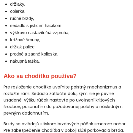
držiaky,
opierka,
ručné brzdy,
sedadlo s jisticím háčikom,
výškovo nastaviteľná vzpruha,
krížové šrouby,
držiak palice,
predné a zadné kolieska,
nákupná taška.
Ako sa chodítko používa?
Pre rozloženie chodítka uvoľnite poistný mechanizmus a
rozložte rám. Sedadlo zatlačte dolu, kým nie je pevne
usadené. Výšku rúčok nastavte po uvoľnení krížových
šroubov, posunutím do požadovanej polohy a následným
pevným dotiahnutím.
Brzdy sa ovládajú stiskom brzdových páčok smerom nahor.
Pre zabezpečenie chodítka v pokoji slúži parkovacia brzda,