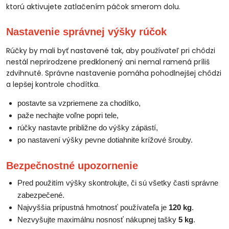
ktorú aktivujete zatlačením páčok smerom dolu.
Nastavenie správnej výšky rúčok
Rúčky by mali byť nastavené tak, aby používateľ pri chôdzi
nestál neprirodzene predklonený ani nemal ramená príliš
zdvihnuté. Správne nastavenie pomáha pohodlnejšej chôdzi
a lepšej kontrole chodítka.
postavte sa vzpriemene za chodítko,
paže nechajte voľne popri tele,
rúčky nastavte približne do výšky zápästí,
po nastavení výšky pevne dotiahnite krížové šrouby.
Bezpečnostné upozornenie
Pred použitím výšky skontrolujte, či sú všetky časti správne
zabezpečené.
Najvyššia prípustná hmotnosť používateľa je
120 kg
.
Nezvyšujte maximálnu nosnosť nákupnej tašky
5 kg
.