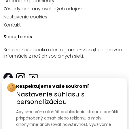
Obchodné podmienky
Zásady ochrany osobných údajov
Nastavenie cookies
Kontakt
Sledujte nás
Sme na Facebooku a Instagrame - získajte najnovšie
informácie z našich sociálnych sietí.
Respektujeme Vaše soukromí
Kontakt
Nastavenie súhlasu s
personalizáciou
SANOMED, spol. s r.o.
Palackého třída 240/75
Aby sme vám uľahčili prehliadanie stránok, ponúkli
prispôsobený obsah alebo reklamu a mohli
612 00 Brno-Královo Pole
anonymne analyzovať návštevnosť, využívame