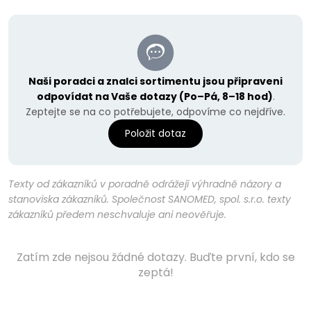
Naši poradci a znalci sortimentu jsou připraveni
odpovídat na Vaše dotazy (Po–Pá, 8–18 hod)
.
Zeptejte se na co potřebujete, odpovíme co nejdříve.
Položit dotaz
Texty od zákazníků v poradně odrážejí výhradně názory a
stanoviska zákazníků. Společnost SANOMED, spol. s.r.o. texty
zákazníků předem neschvaluje ani neověřuje.
Zatím zde nejsou žádné dotazy. Buďte první, kdo se
zeptá!