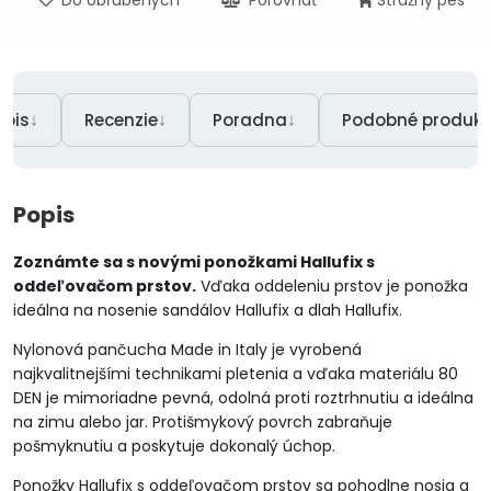
Do obľúbených
Porovnať
Strážny pes
↓
↓
↓
opis
Recenzie
Poradna
Podobné produkt
Popis
Zoznámte sa s novými ponožkami Hallufix s
oddeľovačom prstov.
Vďaka oddeleniu prstov je ponožka
ideálna na nosenie sandálov Hallufix a dlah Hallufix.
Nylonová pančucha Made in Italy je vyrobená
najkvalitnejšími technikami pletenia a vďaka materiálu 80
DEN je mimoriadne pevná, odolná proti roztrhnutiu a ideálna
na zimu alebo jar. Protišmykový povrch zabraňuje
pošmyknutiu a poskytuje dokonalý úchop.
Ponožky Hallufix s oddeľovačom prstov sa pohodlne nosia a