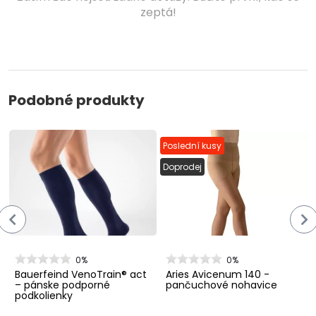
zeptá!
Podobné produkty
Poslední kusy
Doprodej
0%
0%
Bauerfeind VenoTrain® act
Aries Avicenum 140 -
– pánske podporné
pančuchové nohavice
podkolienky