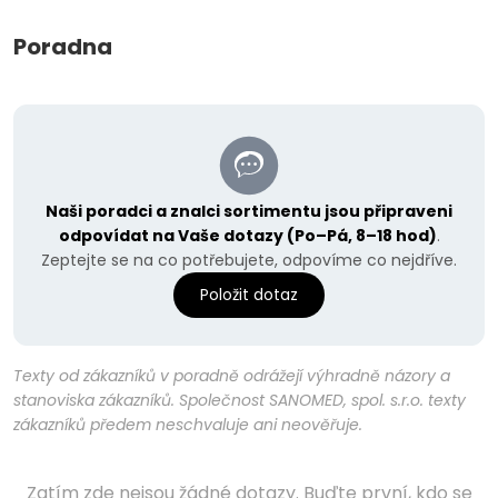
Poradna
Naši poradci a znalci sortimentu jsou připraveni
odpovídat na Vaše dotazy (Po–Pá, 8–18 hod)
.
Zeptejte se na co potřebujete, odpovíme co nejdříve.
Položit dotaz
Texty od zákazníků v poradně odrážejí výhradně názory a
stanoviska zákazníků. Společnost SANOMED, spol. s.r.o. texty
zákazníků předem neschvaluje ani neověřuje.
Zatím zde nejsou žádné dotazy. Buďte první, kdo se