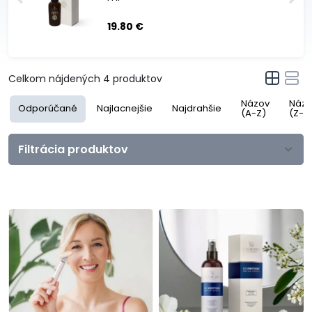
19.80 €
Celkom nájdených
4
produktov
Názov
Názo
Odporúčané
Najlacnejšie
Najdrahšie
(A-Z)
(Z-A
Filtrácia produktov