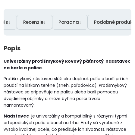
↓
↓
↓
opis
Recenzie
Poradna
Podobné produkt
Popis
Univerzálny protišmykový kovový päťhrotý
nadstavec
na barle a palice.
Protišmykový nástavec slúži ako doplnok palíc a barlí pri ich
použití na klzkom teréne (sneh, poľadovica). Protišmykový
nástavec sa pripevňuje na palicu alebo barli pomocou
dvojdielnej objímky a môže byť na palici trvalo
namontovaný.
Nadstavec
je univerzálny a kompatibilný s rôznymi typmi
ortopedických palíc a bariel na trhu. Hroty sú vyrobené z
vysoko kvalitnej ocele, čo predlžuje ich životnosť. Nástavce