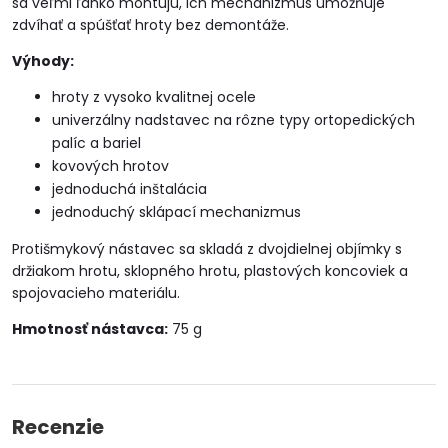
sa veľmi ľahko montujú, ich mechanizmus umožňuje
zdvíhať a spúšťať hroty bez demontáže.
Výhody:
hroty z vysoko kvalitnej ocele
univerzálny nadstavec na rôzne typy ortopedických
palíc a bariel
kovových hrotov
jednoduchá inštalácia
jednoduchý sklápací mechanizmus
Protišmykový nástavec sa skladá z dvojdielnej objímky s
držiakom hrotu, sklopného hrotu, plastových koncoviek a
spojovacieho materiálu.
Hmotnosť nástavca:
75 g
Recenzie