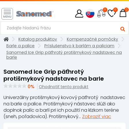
0
0
0
MENU
Katalog produktov
Kompenzačné pomôcky
Barle a palice
Príslušenstvo k barlám a paliciam
Sanomed Ice Grip päťhrotý protišmykový nadstavec na
barle
Sanomed Ice Grip päťhrotý
protišmykový nadstavec na barle
0%
Ohodnotiť tento produkt
Univerzálny protišmykový kovový päťhrotý nadstavec
na barle a palice. Protišmykový nástavec slúži ako
doplnok palíc a barlí pri ich použití na klzkom teréne
(sneh, poľadovica). Protišmykový...
Zobraziť viac