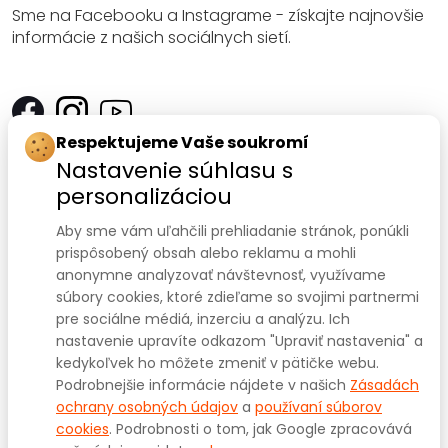
Sme na Facebooku a Instagrame - získajte najnovšie
informácie z našich sociálnych sietí.
Respektujeme Vaše soukromí
Kontakt
Nastavenie súhlasu s
personalizáciou
SANOMED, spol. s r.o.
Palackého třída 240/75
Aby sme vám uľahčili prehliadanie stránok, ponúkli
prispôsobený obsah alebo reklamu a mohli
612 00 Brno-Královo Pole
anonymne analyzovať návštevnosť, využívame
súbory cookies, ktoré zdieľame so svojimi partnermi
IČ: 47910127
pre sociálne médiá, inzerciu a analýzu. Ich
nastavenie upravíte odkazom "Upraviť nastavenia" a
DIČ: CZ47910127
kedykoľvek ho môžete zmeniť v pätičke webu.
+420 541 422 911
+420 541 422 912
Prodejna:
,
Podrobnejšie informácie nájdete v našich
Zásadách
eshop@sanomed.cz
e-mail:
ochrany osobných údajov
a
používaní súborov
cookies
. Podrobnosti o tom, jak Google zpracovává