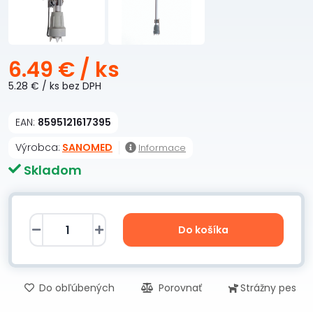
6.49 €
/ ks
5.28 €
/ ks
bez DPH
EAN:
8595121617395
Výrobca:
SANOMED
Informace
Skladom
Do košíka
Do obľúbených
Porovnať
Strážny pes