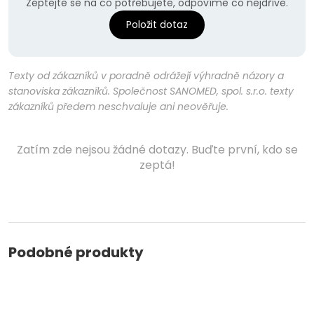
Zeptejte se na co potřebujete, odpovíme co nejdříve.
Položit dotaz
Texty od zákazníků v poradně odrážejí výhradně názory a
stanoviska zákazníků. Společnost SANOMED, spol. s.r.o. texty
zákazníků předem neschvaluje ani neověřuje.
Zatím zde nejsou žádné dotazy. Buďte první, kdo se
zeptá!
Podobné produkty