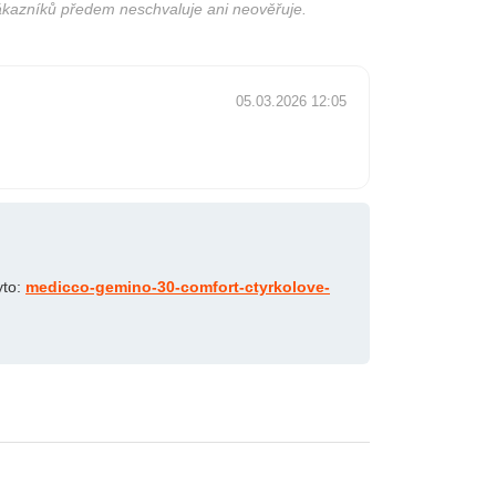
ákazníků předem neschvaluje ani neověřuje.
05.03.2026 12:05
yto:
medicco-gemino-30-comfort-ctyrkolove-