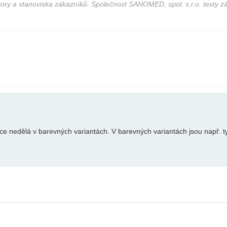
ory a stanoviska zákazníků. Společnost SANOMED, spol. s.r.o. texty z
e nedělá v barevných variantách. V barevných variantách jsou např. t