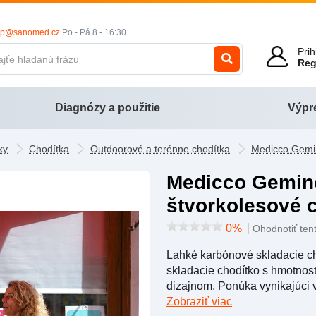
op@sanomed.cz
Po - Pá 8 - 16:30
Pri
Re
Diagnózy a použitie
Výpr
ky
Chodítka
Outdoorové a terénne chodítka
Medicco Gemin
Medicco Gemino 30 Carbon
štvorkolesové c
0%
Ohodnotiť ten
Lahké karbónové skladacie ch
skladacie chodítko s hmotno
dizajnom. Ponúka vynikajúci výk
Zobraziť viac