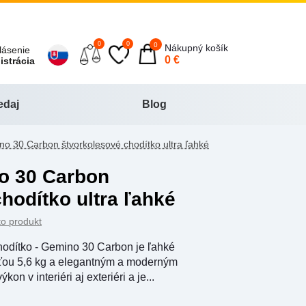
0
0
0
Nákupný košík
hlásenie
0 €
gistrácia
edaj
Blog
o 30 Carbon štvorkolesové chodítko ultra ľahké
hodítko ultra ľahké
to produkt
odítko - Gemino 30 Carbon je ľahké
sťou 5,6 kg a elegantným a moderným
on v interiéri aj exteriéri a je...