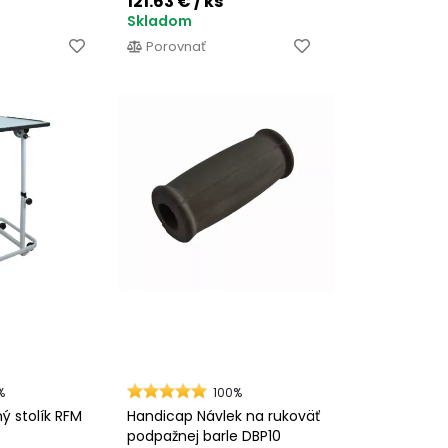
121.63 €
/ ks
Skladom
Porovnať
%
100%
ý stolík RFM
Handicap Návlek na rukoväť
podpažnej barle DBP10