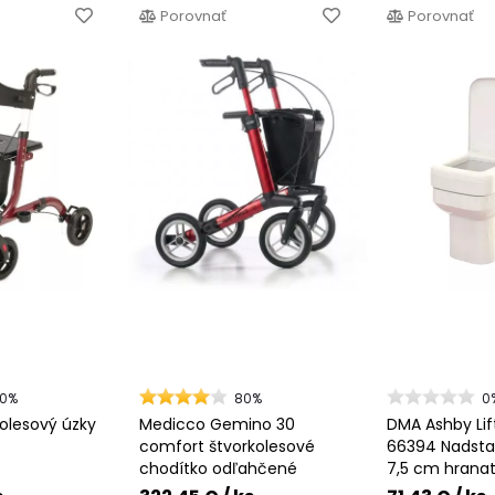
Porovnať
Porovnať
00%
80%
0
kolesový úzky
Medicco Gemino 30
DMA Ashby Lif
comfort štvorkolesové
66394 Nadst
chodítko odľahčené
7,5 cm hrana