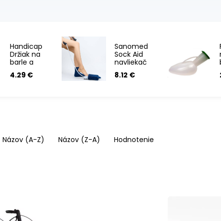
Handicap
Sanomed
Držiak na
Sock Aid
barle a
navliekač
palice
ponožiek
4.29 €
8.12 €
Názov (A-Z)
Názov (Z-A)
Hodnotenie