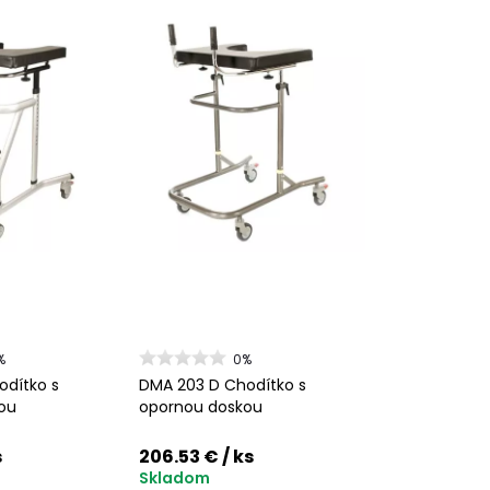
%
0%
odítko s
DMA 203 D Chodítko s
ou
opornou doskou
s
206.53 €
/ ks
Skladom