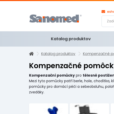
esh
Katalog produktov
Katalog produktov
Kompenzačné p
Kompenzačné pomôck
Kompenzační
pomůcky
pro
tělesně postiže
Mezi tyto pomůcky patří berle, hole, chodítka, 
pomůcky pro domácí péči a sebeobsluhu, polohov
zvedáky.