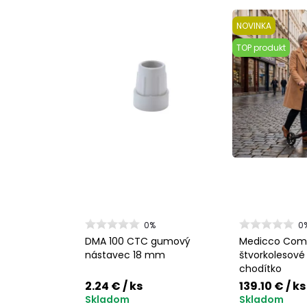
NOVINKA
TOP produkt
0%
0
DMA 100 CTC gumový
Medicco Co
nástavec 18 mm
štvorkolesové
chodítko
2.24 €
/ ks
139.10 €
/ ks
Skladom
Skladom