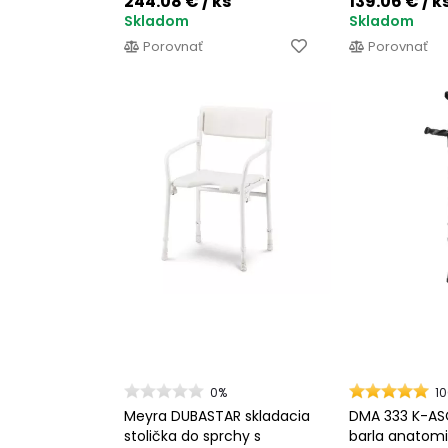
244.08 €
/ ks
139.06 €
/ k
Skladom
Skladom
Porovnať
Porovnať
0%
1
Meyra DUBASTAR skladacia
DMA 333 K-AS
stolička do sprchy s
barla anatomi