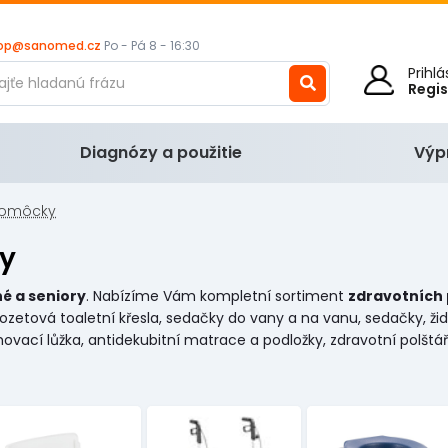
op@sanomed.cz
Po - Pá 8 - 16:30
Prihl
Regi
Diagnózy a použitie
Výp
omôcky
y
né a seniory
. Nabízíme Vám kompletní sortiment
zdravotních
klozetová toaletní křesla, sedačky do vany a na vanu, sedačky, ži
ací lůžka, antidekubitní matrace a podložky, zdravotní polštáře