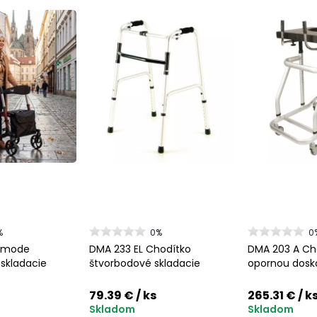
%
0%
0
mmode
DMA 233 EL Chodítko
DMA 203 A Ch
 skladacie
štvorbodové skladacie
opornou dosk
79.39 €
/ ks
265.31 €
/ k
Skladom
Skladom