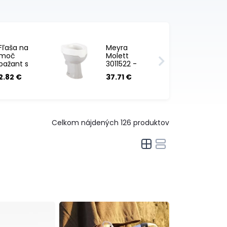
Fľaša na
Meyra
moč
Molett
bažant s
3011522 -
viečkom 1
Toaletný
2.82 €
37.71 €
ks
nadstavec
bez
poklopu
Celkom nájdených
126
produktov