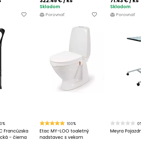
s
322.45 €
/ ks
71.43 €
/ ks
Skladom
Skladom
Porovnať
Porovnať
00%
100%
0
C Francúzska
Etac MY-LOO toaletný
Meyra Pojazdn
cká - čierna
nadstavec s vekom