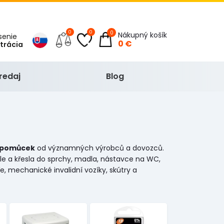
0
0
0
Nákupný košík
ásenie
0 €
strácia
redaj
Blog
 pomůcek
od významných výrobců a dovozců.
dle a křesla do sprchy, madla, nástavce na WC,
, mechanické invalidní vozíky, skútry a