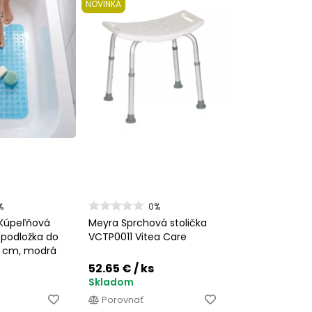
NOVINKA
%
0%
Kúpeľňová
Meyra Sprchová stolička
 podložka do
VCTP0011 Vitea Care
0 cm, modrá
52.65 €
/ ks
Skladom
Porovnať