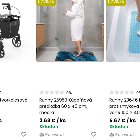
NOVINKA
NOVINKA
%
0%
0
štvorkolesové
Ruhhy 25959 Kúpeľňová
Ruhhy 23646 
predložka 60 x 40 cm,
protišmyková
modrá
vane 100 × 4
s
3.63 €
/ ks
5.67 €
/ ks
Skladom
Skladom
Porovnať
Porovnať