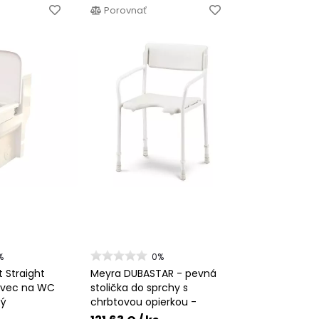
Porovnať
%
0%
t Straight
Meyra DUBASTAR - pevná
avec na WC
stolička do sprchy s
tý
chrbtovou opierkou -
3016722