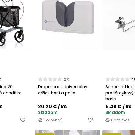
%
0%
0
ino 20
Dropmenot Univerzálny
Sanomed Ice 
é chodítko
držiak barlí a palíc
protišmykový
barle
ks
20.20 €
/ ks
6.49 €
/ ks
Skladom
Skladom
Porovnať
Porovnať