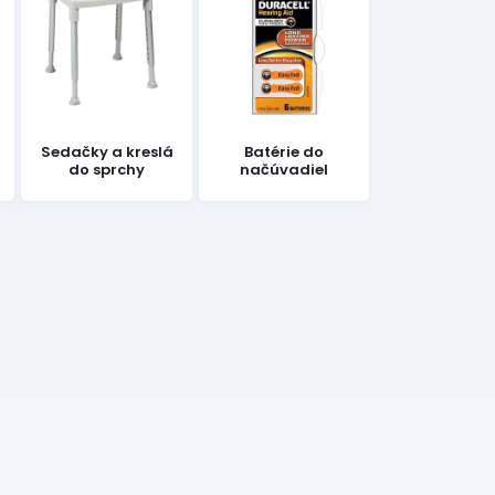
Sedačky a kreslá
Batérie do
do sprchy
načúvadiel