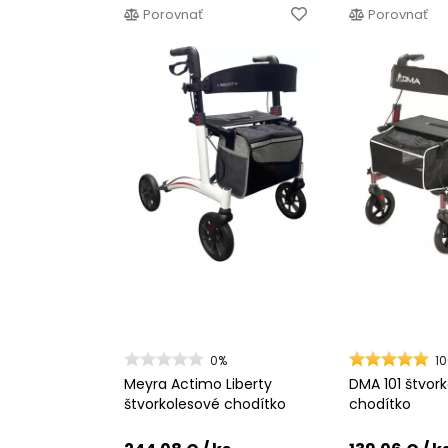
Porovnať
Porovnať
0%
1
Meyra Actimo Liberty
DMA 101 štvor
štvorkolesové chodítko
chodítko