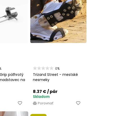
%
0%
Grip päťhrotý
Trizand Street - mestské
 nadstavec na
nesmeky
8.37 €
/ pár
Skladom
Porovnať