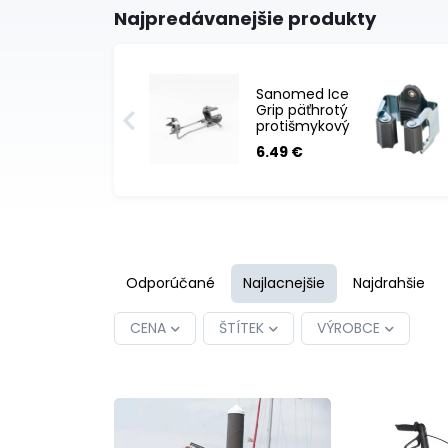
Najpredávanejšie produkty
Sanomed Ice
Grip päťhrotý
protišmykový
nadstavec
6.49 €
na barle
Odporúčané
Najlacnejšie
Najdrahšie
CENA
ŠTÍTEK
VÝROBCE