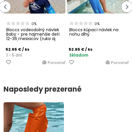
0%
0%
Bloccs vodeodolný návlek
Bloccs kúpací návlek na
Baby - pre najmenšie deti
nohu dlhý
12-36 mesiacov (ruka aj
noha)
52.65 €
/ ks
52.65 €
/ ks
1 - 5 dní
Skladom
Porovnať
Porovnať
Naposledy prezerané