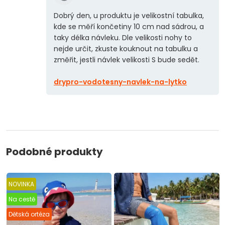
Dobrý den, u produktu je velikostní tabulka,
kde se měří končetiny 10 cm nad sádrou, a
taky délka návleku. Dle velikosti nohy to
nejde určit, zkuste kouknout na tabulku a
změřit, jestli návlek velikosti S bude sedět.
drypro-vodotesny-navlek-na-lytko
Podobné produkty
NOVINKA
Na cestě
Dětská ortéza