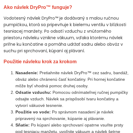
Ako návlek DryPro™ funguje?
Vodotesný návlek DryPro™ je dodávaný s malou ručnou
pumpičkou, ktorá sa pripevňuje k bielemu ventilu v blízkosti
tesniacej manžety. Po odsatí vzduchu z vnútorného
priestoru návleku vznikne vákuum, vďaka ktorému návlek
priľne ku končatine a pomáha udržať sadru alebo obväz v
suchu pri sprchovaní, kúpaní aj plávaní.
Použitie návleku krok za krokom
Nasadenie:
Pretiahnite návlek DryPro™ cez sadru, bandáž,
obväz alebo chránenú časť končatiny. Pri hornej končatine
môže byť vhodná pomoc druhej osoby.
Odsatie vzduchu:
Pomocou odnímateľnej ručnej pumpičky
odsajte vzduch. Návlek sa prispôsobí tvaru končatiny a
vytvorí vákuové tesnenie.
Použitie vo vode:
Po správnom nasadení je návlek
pripravený na sprchovanie, kúpanie aj plávanie.
Sňatie:
Po kúpaní alebo sprchovaní opatrne vsuňte prsty
pod tesniacu manžetu, uvoľnite vákuum a návlek šetrne