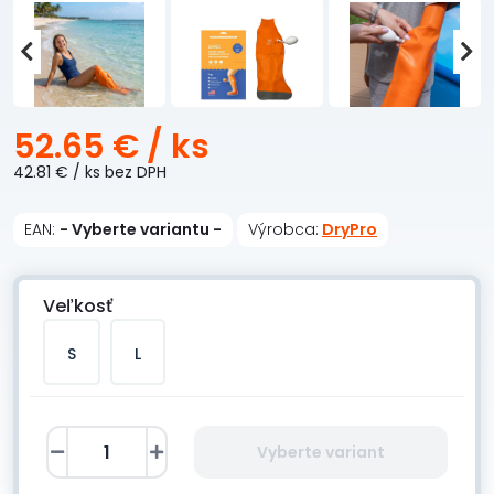
52.65 €
/ ks
42.81 €
/ ks
bez DPH
EAN:
- Vyberte variantu -
Výrobca:
DryPro
Veľkosť
S
L
Vyberte variant