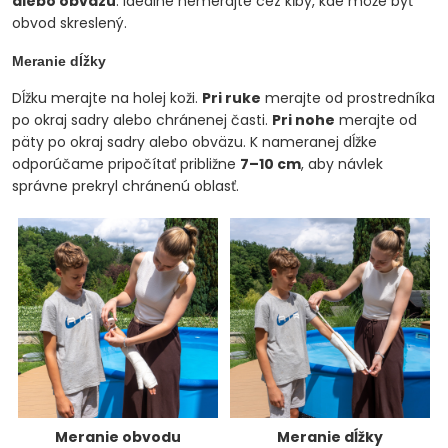
alebo obväzu
. Ideálne nemerajte cez kĺby, kde môže byť
obvod skreslený.
Meranie dĺžky
Dĺžku merajte na holej koži.
Pri ruke
merajte od prostredníka
po okraj sadry alebo chránenej časti.
Pri nohe
merajte od
päty po okraj sadry alebo obväzu. K nameranej dĺžke
odporúčame pripočítať približne
7–10 cm
, aby návlek
správne prekryl chránenú oblasť.
Meranie obvodu
Meranie dĺžky