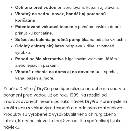
Ochrana pred vodou
pri sprchovaní, kúpaní aj plávaní.
Vhodný na sadru, obväz, bandáž aj poranenú
končatinu.
Patentované vákuové tesnenie
pomáha návleku dobre
priľnúť ku končatine.
Súčasťou balenia je ručná pumpička
na odsatie vzduchu.
Odolný chirurgický latex
prispieva k dlhej životnosti
výrobku.
Pohodlnejšia alternatíva
k igelitovým vreckám, fóliám
alebo lepiacim páskam.
Vhodné riešenie na doma aj na dovolenku
– sprcha,
vaňa, bazén aj more.
Značka DryPro / DryCorp sa špecializuje na ochranu sadry a
poranení pred vodou už od roku 1999. Na rozdiel od
improvizovaných riešení ponúka návlek DryPro™ premyslenú
konštrukciu s vákuovým tesnením a odolným materiálom.
Produkty sú vyrobené z vysokokvalitného chirurgického
latexu, ktorý prispieva k dlhej životnosti a spoľahlivej funkcii
návleku.