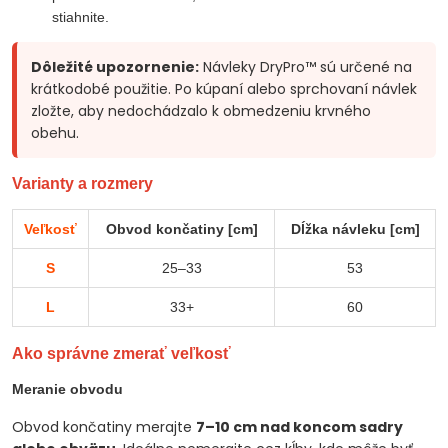
stiahnite.
Dôležité upozornenie:
Návleky DryPro™ sú určené na
krátkodobé použitie. Po kúpaní alebo sprchovaní návlek
zložte, aby nedochádzalo k obmedzeniu krvného
obehu.
Varianty a rozmery
Veľkosť
Obvod končatiny [cm]
Dĺžka návleku [cm]
S
25–33
53
L
33+
60
Ako správne zmerať veľkosť
Meranie obvodu
Obvod končatiny merajte
7–10 cm nad koncom sadry