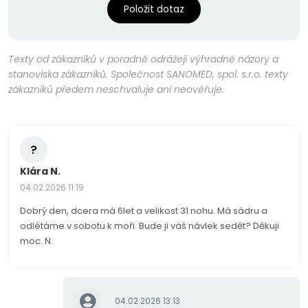
Položit dotaz
Texty od zákazníků v poradně odrážejí výhradně názory a
stanoviska zákazníků. Společnost SANOMED, spol. s.r.o. texty
zákazníků předem neschvaluje ani neověřuje.
?
Klára N.
04.02.2026 11:19
Dobrý den, dcera má 6let a velikost 31 nohu. Má sádru a
odlétáme v sobotu k moři. Bude ji váš návlek sedět? Děkuji
moc. N.
04.02.2026 13:13