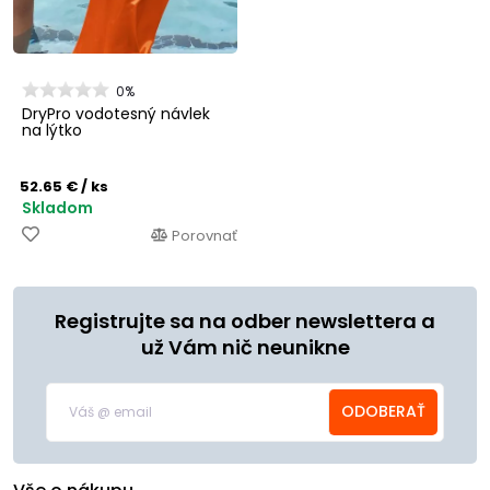
0%
DryPro vodotesný návlek
na lýtko
52.65 €
/ ks
Skladom
Porovnať
Registrujte sa na odber newslettera a
už Vám nič neunikne
ODOBERAŤ