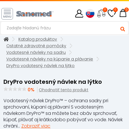
0
0
0
MENU
Katalog produktov
Ostatné zdravotné pomôcky
Vodotesné návleky na sadru
Vodotesné návleky na kúpanie a plávanie
DryPro vodotesný návlek na lýtko
DryPro vodotesný návlek na lýtko
0%
Ohodnotiť tento produkt
Vodotesný návlek DryPro™ – ochrana sadry pri
sprchovaní, kúpaní aj plávaní S vodotesným
návlekom DryPro™ sa môžete bez obáv sprchovať,
kúpať, plávať aj krátkodobo pobývať vo vode. Návlek
chráni...
Zobraziť viac