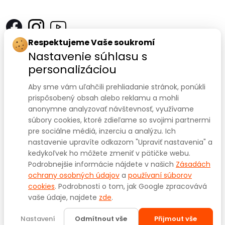
Respektujeme Vaše soukromí
Kontakt
Nastavenie súhlasu s
personalizáciou
SANOMED, spol. s r.o.
Palackého třída 240/75
Aby sme vám uľahčili prehliadanie stránok, ponúkli
prispôsobený obsah alebo reklamu a mohli
612 00 Brno-Královo Pole
anonymne analyzovať návštevnosť, využívame
súbory cookies, ktoré zdieľame so svojimi partnermi
IČ: 47910127
pre sociálne médiá, inzerciu a analýzu. Ich
nastavenie upravíte odkazom "Upraviť nastavenia" a
DIČ: CZ47910127
kedykoľvek ho môžete zmeniť v pätičke webu.
+420 541 422 911
+420 541 422 912
Prodejna:
,
Podrobnejšie informácie nájdete v našich
Zásadách
eshop@sanomed.cz
e-mail:
ochrany osobných údajov
a
používaní súborov
cookies
. Podrobnosti o tom, jak Google zpracovává
vaše údaje, najdete
zde
.
Copyright © 2025
www.sanomed.cz
. Všechna práva
vyhrazena.
Nastavení
Odmítnout vše
Přijmout vše