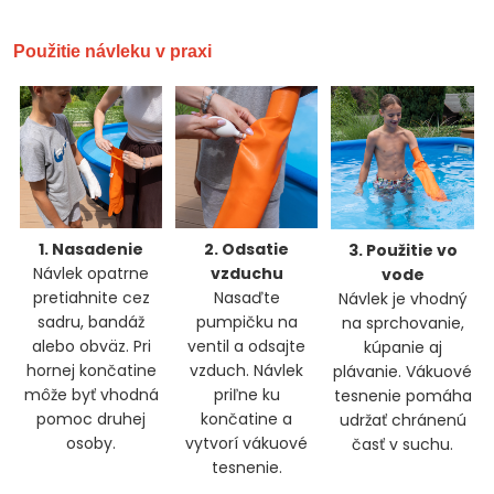
Použitie návleku v praxi
1. Nasadenie
2. Odsatie
3. Použitie vo
Návlek opatrne
vzduchu
vode
pretiahnite cez
Nasaďte
Návlek je vhodný
sadru, bandáž
pumpičku na
na sprchovanie,
alebo obväz. Pri
ventil a odsajte
kúpanie aj
hornej končatine
vzduch. Návlek
plávanie. Vákuové
môže byť vhodná
priľne ku
tesnenie pomáha
pomoc druhej
končatine a
udržať chránenú
osoby.
vytvorí vákuové
časť v suchu.
tesnenie.