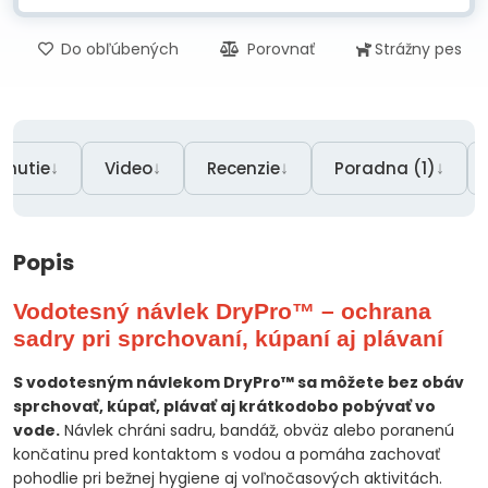
Do obľúbených
Porovnať
Strážny pes
↓
↓
↓
↓
hnutie
Video
Recenzie
Poradna (1)
Popis
Vodotesný návlek DryPro™ – ochrana
sadry pri sprchovaní, kúpaní aj plávaní
S vodotesným návlekom DryPro™ sa môžete bez obáv
sprchovať, kúpať, plávať aj krátkodobo pobývať vo
vode.
Návlek chráni sadru, bandáž, obväz alebo poranenú
končatinu pred kontaktom s vodou a pomáha zachovať
pohodlie pri bežnej hygiene aj voľnočasových aktivitách.