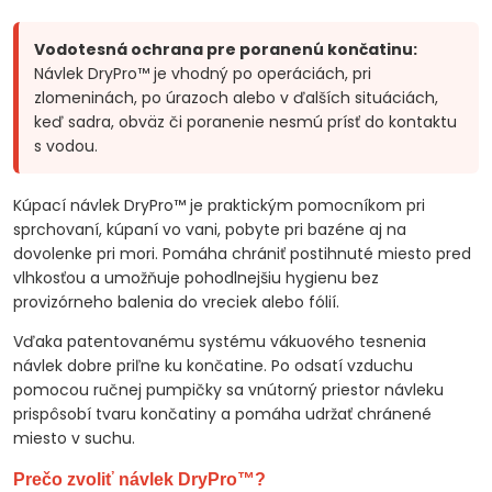
Vodotesná ochrana pre poranenú končatinu:
Návlek DryPro™ je vhodný po operáciách, pri
zlomeninách, po úrazoch alebo v ďalších situáciách,
keď sadra, obväz či poranenie nesmú prísť do kontaktu
s vodou.
Kúpací návlek DryPro™ je praktickým pomocníkom pri
sprchovaní, kúpaní vo vani, pobyte pri bazéne aj na
dovolenke pri mori. Pomáha chrániť postihnuté miesto pred
vlhkosťou a umožňuje pohodlnejšiu hygienu bez
provizórneho balenia do vreciek alebo fólií.
Vďaka patentovanému systému vákuového tesnenia
návlek dobre priľne ku končatine. Po odsatí vzduchu
pomocou ručnej pumpičky sa vnútorný priestor návleku
prispôsobí tvaru končatiny a pomáha udržať chránené
miesto v suchu.
Prečo zvoliť návlek DryPro™?