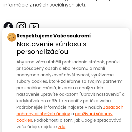
informácie z našich sociálnych sietí.
Respektujeme Vaše soukromí
Kontakt
Nastavenie súhlasu s
personalizáciou
SANOMED, spol. s r.o.
Palackého třída 240/75
Aby sme vám uľahčili prehliadanie stránok, ponúkli
prispôsobený obsah alebo reklamu a mohli
612 00 Brno-Královo Pole
anonymne analyzovať návštevnosť, využívame
súbory cookies, ktoré zdieľame so svojimi partnermi
IČ: 47910127
pre sociálne médiá, inzerciu a analýzu. Ich
nastavenie upravíte odkazom "Upraviť nastavenia" a
DIČ: CZ47910127
kedykoľvek ho môžete zmeniť v pätičke webu.
+420 541 422 911
+420 541 422 912
Prodejna:
,
Podrobnejšie informácie nájdete v našich
Zásadách
eshop@sanomed.cz
e-mail:
ochrany osobných údajov
a
používaní súborov
cookies
. Podrobnosti o tom, jak Google zpracovává
vaše údaje, najdete
zde
.
Copyright © 2025
www.sanomed.cz
. Všechna práva