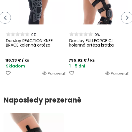
0%
0%
DonJoy REACTION KNEE
DonJoy FULLFORCE CI
BRACE kolenná ortéza
kolenná ortéza krátka
116.33 €
/ ks
795.92 €
/ ks
Skladom
1 - 5 dní
Porovnať
Porovnať
Naposledy prezerané