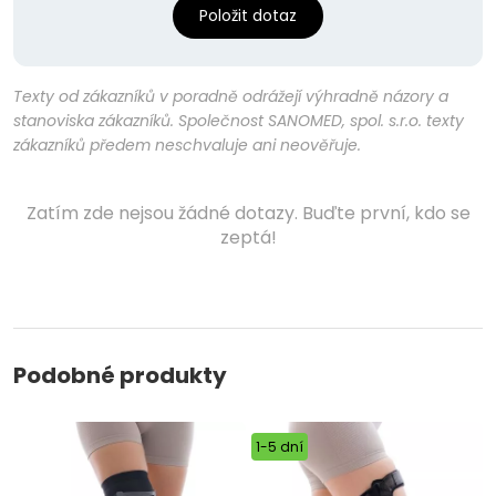
Položit dotaz
Texty od zákazníků v poradně odrážejí výhradně názory a
stanoviska zákazníků. Společnost SANOMED, spol. s.r.o. texty
zákazníků předem neschvaluje ani neověřuje.
Zatím zde nejsou žádné dotazy. Buďte první, kdo se
zeptá!
Podobné produkty
1-5 dní