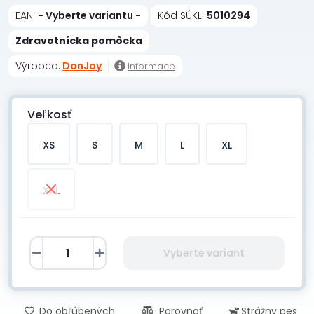
EAN:
- Vyberte variantu -
Kód SÚKL:
5010294
Zdravotnícka pomôcka
Výrobca:
DonJoy
Informace
Veľkosť
XS
S
M
L
XL
XXL
Vyberte variant
Do obľúbených
Porovnať
Strážny pes