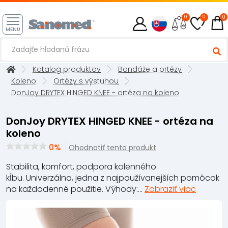
0
0
0
MENU
Katalog produktov
Bandáže a ortézy
Koleno
Ortézy s výstuhou
DonJoy DRYTEX HINGED KNEE - ortéza na koleno
DonJoy DRYTEX HINGED KNEE - ortéza na
koleno
0%
Ohodnotiť tento produkt
Stabilita, komfort, podpora kolenného
kĺbu. Univerzálna, jedna z najpoužívanejších pomôcok
na každodenné použitie. Výhody:...
Zobraziť viac