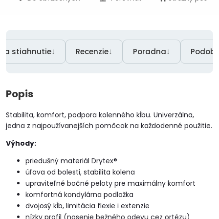
↓
↓
↓
Na stiahnutie
Recenzie
Poradna
Podobn
Popis
Stabilita, komfort, podpora kolenného kĺbu.
Univerzálna,
jedna z najpoužívanejších pomôcok na každodenné použitie.
Výhody:
priedušný materiál Drytex®
úľava od bolesti, stabilita kolena
upraviteľné bočné peloty pre maximálny komfort
komfortná kondylárna podložka
dvojosý kĺb, limitácia flexie i extenzie
nízky profil (nosenie bežného odevu cez ortézu)