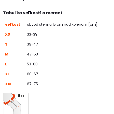
Tabuľka veľkostí a meraní
veľkosť
obvod stehna 15 cm nad kolenom [cm]
XS
33-39
S
39-47
M
47-53
L
53-60
XL
60-67
XXL
67-75