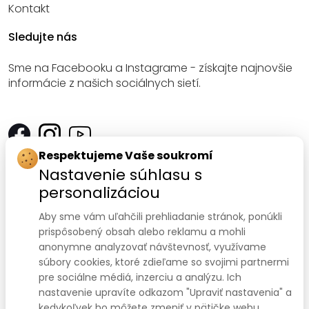
Kontakt
Sledujte nás
Sme na Facebooku a Instagrame - získajte najnovšie
informácie z našich sociálnych sietí.
Respektujeme Vaše soukromí
Kontakt
Nastavenie súhlasu s
personalizáciou
SANOMED, spol. s r.o.
Palackého třída 240/75
Aby sme vám uľahčili prehliadanie stránok, ponúkli
prispôsobený obsah alebo reklamu a mohli
612 00 Brno-Královo Pole
anonymne analyzovať návštevnosť, využívame
súbory cookies, ktoré zdieľame so svojimi partnermi
IČ: 47910127
pre sociálne médiá, inzerciu a analýzu. Ich
nastavenie upravíte odkazom "Upraviť nastavenia" a
DIČ: CZ47910127
kedykoľvek ho môžete zmeniť v pätičke webu.