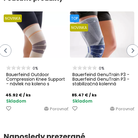
NOVINKA
TOP
NOVINKA
0%
0%
Bauerfeind Outdoor
Bauerfeind GenuTrain P3 -
Compression Knee Support
Bauerfeind GenuTrain P3 -
- návlek na koleno s
stabilizačná kolenná
merinom
bandáž pre problémy s
jabĺčkom
45.92 €
/ ks
85.47 €
/ ks
Skladom
Skladom
Porovnať
Porovnať
Naposledy prezerané