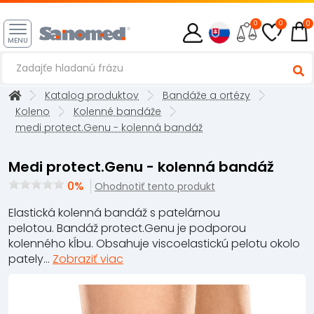
0
0
0
MENU
Katalog produktov
Bandáže a ortézy
Koleno
Kolenné bandáže
medi protect.Genu - kolenná bandáž
medi protect.Genu - kolenná bandáž
0%
Ohodnotiť tento produkt
Elastická kolenná bandáž s patelárnou
pelotou. Bandáž protect.Genu je podporou
kolenného kĺbu. Obsahuje viscoelastickú pelotu okolo
pately...
Zobraziť viac