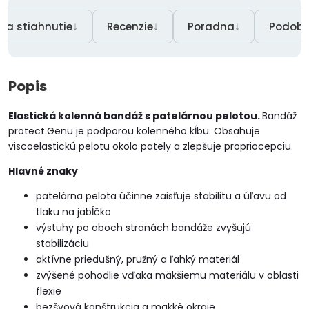
↓
↓
↓
Na stiahnutie
Recenzie
Poradna
Podobn
Popis
Elastická kolenná bandáž s patelárnou pelotou.
Bandáž
protect.Genu je podporou kolenného kĺbu. Obsahuje
viscoelastickú pelotu okolo pately a zlepšuje propriocepciu.
Hlavné znaky
patelárna pelota účinne zaisťuje stabilitu a úľavu od
tlaku na jabĺčko
výstuhy po oboch stranách bandáže zvyšujú
stabilizáciu
aktívne priedušný, pružný a ľahký materiál
zvýšené pohodlie vďaka mäkšiemu materiálu v oblasti
flexie
bezšvová konštrukcia a mäkké okraje