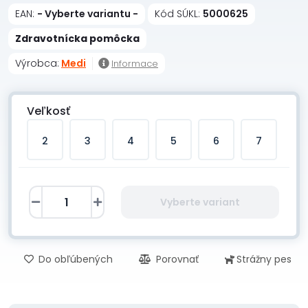
EAN:
- Vyberte variantu -
Kód SÚKL:
5000625
Zdravotnícka pomôcka
Výrobca:
Medi
Informace
Veľkosť
2
3
4
5
6
7
Vyberte variant
Do obľúbených
Porovnať
Strážny pes