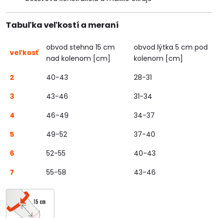
Tabuľka veľkostí a meraní
obvod stehna 15 cm
obvod lýtka 5 cm pod
veľkosť
nad kolenom [cm]
kolenom [cm]
2
40-43
28-31
3
43-46
31-34
4
46-49
34-37
5
49-52
37-40
6
52-55
40-43
7
55-58
43-46