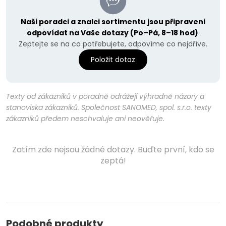
Naši poradci a znalci sortimentu jsou připraveni
odpovídat na Vaše dotazy (Po–Pá, 8–18 hod)
.
Zeptejte se na co potřebujete, odpovíme co nejdříve.
Položit dotaz
Texty od zákazníků v poradně odrážejí výhradně názory a
stanoviska zákazníků. Společnost SANOMED, spol. s.r.o. texty
zákazníků předem neschvaluje ani neověřuje.
Zatím zde nejsou žádné dotazy. Buďte první, kdo se
zeptá!
Podobné produkty