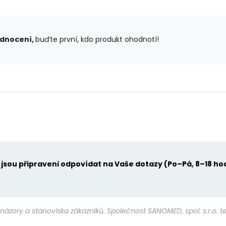
odnocení,
buďte první, kdo produkt ohodnotí!
u jsou připraveni odpovídat na Vaše dotazy (Po–Pá, 8–18 ho
názory a stanoviska zákazníků. Společnost SANOMED, spol. s.r.o. 