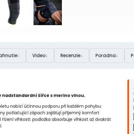
↓
↓
↓
↓
iahnutie
Video
Recenzie
Poradna
P
nadstandardní šířce s merino vlnou.
úpletu nabízí účinnou podporu při každém pohybu:
ny potlačující zápach zajišťují příjemný komfort
řízení vlhkosti: podložka absorbuje vlhkost až dvakrát
í.