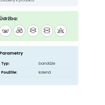
pribalený k produktu.
Údržba:
Parametry
Typ:
bandáže
Použitie:
kolená