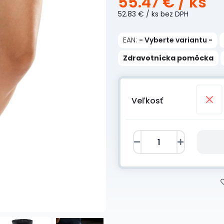
55.47 €
/ ks
52.83 €
/ ks
bez DPH
EAN:
- Vyberte variantu -
Zdravotnícka pomôcka
Veľkosť
3