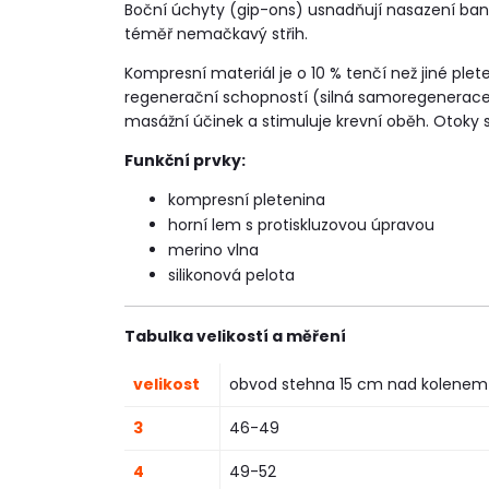
Boční úchyty (gip-ons) usnadňují nasazení ban
téměř nemačkavý střih.
Kompresní materiál je o 10 % tenčí než jiné plet
regenerační schopností (silná samoregenerace). 
masážní účinek a stimuluje krevní oběh. Otoky 
Funkční prvky:
kompresní pletenina
horní lem s protiskluzovou úpravou
merino vlna
silikonová pelota
Tabulka velikostí a měření
velikost
obvod stehna 15 cm nad kolenem
3
46-49
4
49-52