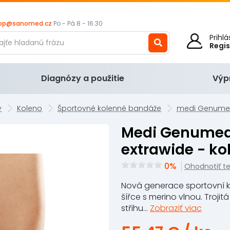
op@sanomed.cz
Po - Pá 8 - 16:30
Prihl
Regi
Diagnózy a použitie
Výp
y
Koleno
Športovné kolenné bandáže
medi Genumedi
medi Genumedi E+motion Black
extrawide - k
0%
Ohodnotiť t
Nová generace sportovní 
šířce s merino vlnou. Troji
střihu...
Zobraziť viac