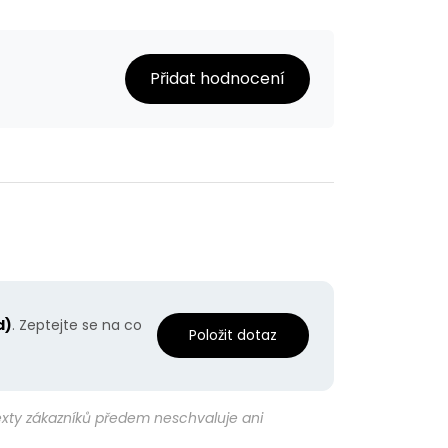
Přidat hodnocení
d)
. Zeptejte se na co
Položit dotaz
texty zákazníků předem neschvaluje ani