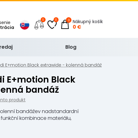
0
0
0
Nákupný košík
ásenie
0 €
strácia
redaj
Blog
 E+motion Black extrawide - kolenná bandáž
olenná bandáž
ento produkt
kolenní bandážev nadstandardní
tá funkční kombinace materiálu,