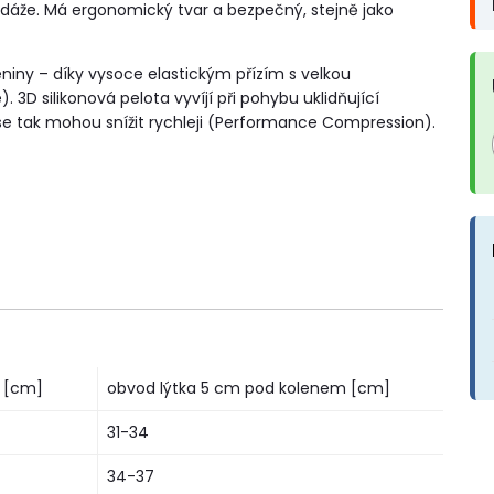
dáže. Má ergonomický tvar a bezpečný, stejně jako
eniny – díky vysoce elastickým přízím s velkou
3D silikonová pelota vyvíjí při pohybu uklidňující
se tak mohou snížit rychleji (Performance Compression).
 [cm]
obvod lýtka 5 cm pod kolenem [cm]
31-34
34-37