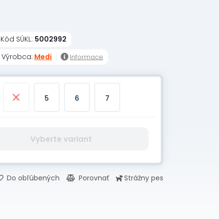
Kód SÚKL:
5002992
Výrobca:
Medi
Informace
4
5
6
7
Vyberte variant
Do obľúbených
Porovnať
Strážny pes