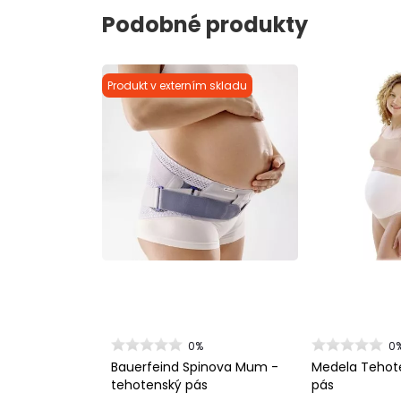
Podobné produkty
Produkt v externím skladu
0%
0
Bauerfeind Spinova Mum -
Medela Tehot
tehotenský pás
pás