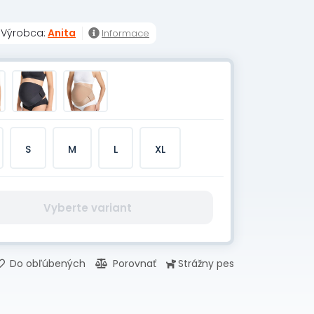
Výrobca:
Anita
Informace
S
M
L
XL
Vyberte variant
Do obľúbených
Porovnať
Strážny pes