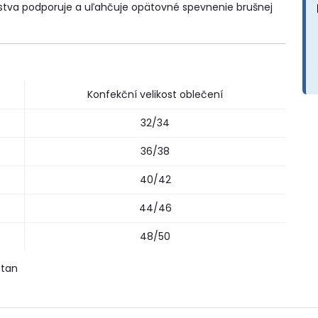
tva podporuje a uľahčuje opätovné spevnenie brušnej
Konfekční velikost oblečení
32/34
36/38
40/42
44/46
48/50
stan