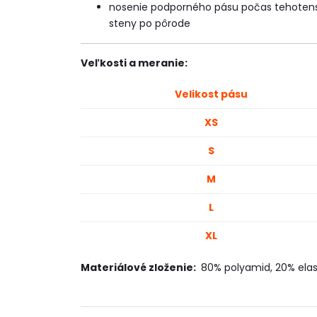
nosenie podporného pásu počas tehotens
steny po pôrode
Veľkosti a meranie:
Velikost pásu
XS
S
M
L
XL
Materiálové zloženie:
80% polyamid, 20% ela