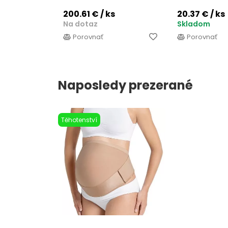
200.61 €
/ ks
20.37 €
/ ks
Na dotaz
Skladom
Porovnať
Porovnať
Naposledy prezerané
Těhotenství