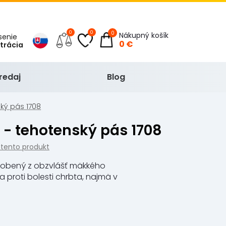
0
0
0
Nákupný košík
ásenie
0 €
strácia
redaj
Blog
ský pás 1708
t - tehotenský pás 1708
 tento produkt
robený z obzvlášť mäkkého
proti bolesti chrbta, najmä v