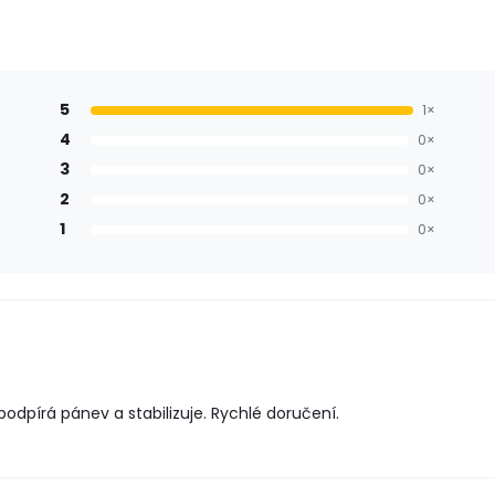
5
1×
4
0×
3
0×
2
0×
1
0×
podpírá pánev a stabilizuje. Rychlé doručení.