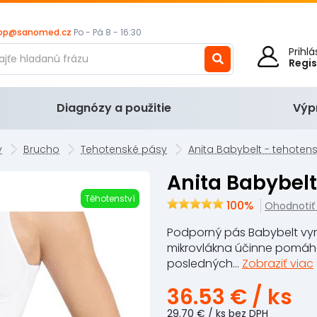
op@sanomed.cz
Po - Pá 8 - 16:30
Prihl
Regi
Diagnózy a použitie
Výp
y
Brucho
Tehotenské pásy
Anita Babybelt - tehoten
Anita Babybel
Těhotenství
100%
Ohodnotiť
Podporný pás Babybelt vy
mikrovlákna účinne pomáha 
posledných...
Zobraziť viac
36.53 €
/ ks
29.70 €
/ ks
bez DPH