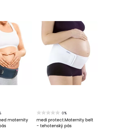
%
0%
ed maternity
medi protect.Maternity belt
pás
- tehotenský pás