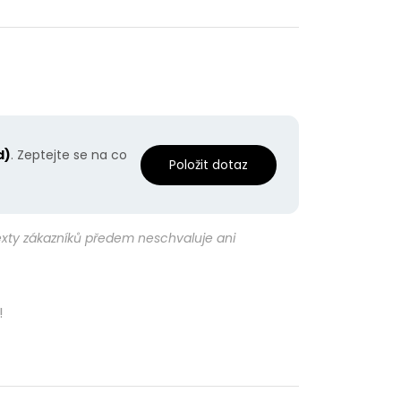
d)
. Zeptejte se na co
Položit dotaz
texty zákazníků předem neschvaluje ani
!