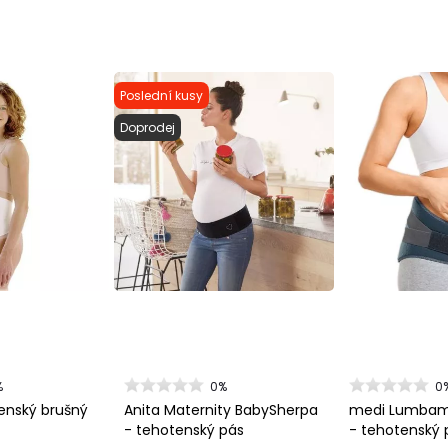
Poslední kusy
Doprodej
%
0%
0
enský brušný
Anita Maternity BabySherpa
medi Lumbam
- tehotenský pás
- tehotenský 