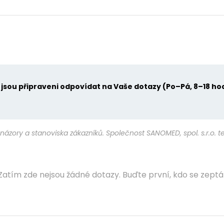
u jsou připraveni odpovídat na Vaše dotazy (Po–Pá, 8–18 ho
názory a stanoviska zákazníků. Společnost SANOMED, spol. s.r.o. 
Zatím zde nejsou žádné dotazy. Buďte první, kdo se zeptá