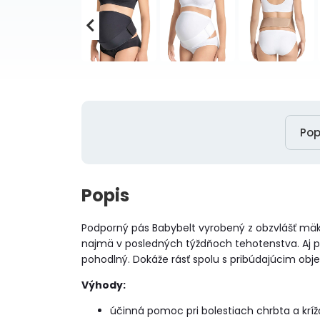
Pop
Popis
Podporný pás Babybelt vyrobený z obzvlášť mäk
najmä v posledných týždňoch tehotenstva. Aj p
pohodlný. Dokáže rásť spolu s pribúdajúcim obj
Výhody:
účinná pomoc pri bolestiach chrbta a kríž