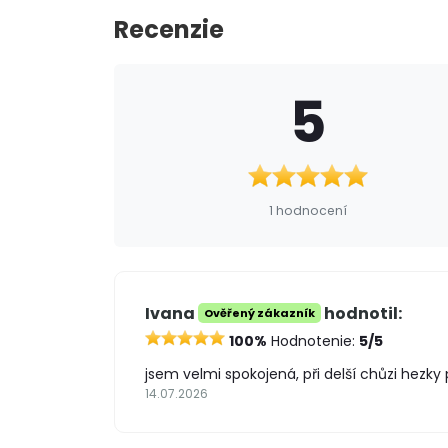
Recenzie
5
1 hodnocení
Ivana
hodnotil:
Ověřený zákazník
100%
Hodnotenie:
5/5
jsem velmi spokojená, při delší chůzi hezky 
14.07.2026