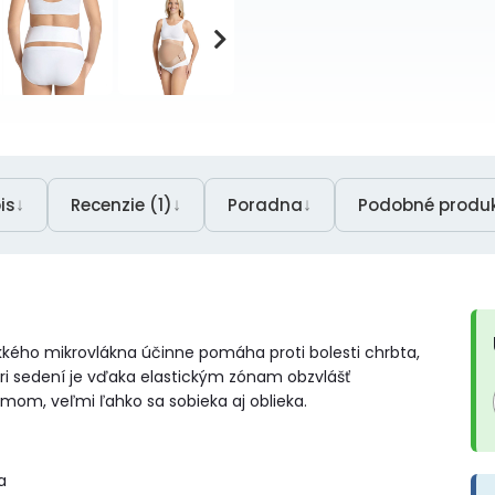
↓
↓
↓
is
Recenzie (1)
Poradna
Podobné produ
kého mikrovlákna účinne pomáha proti bolesti chrbta,
ri sedení je vďaka elastickým zónam obzvlášť
emom, veľmi ľahko sa sobieka aj oblieka.
a