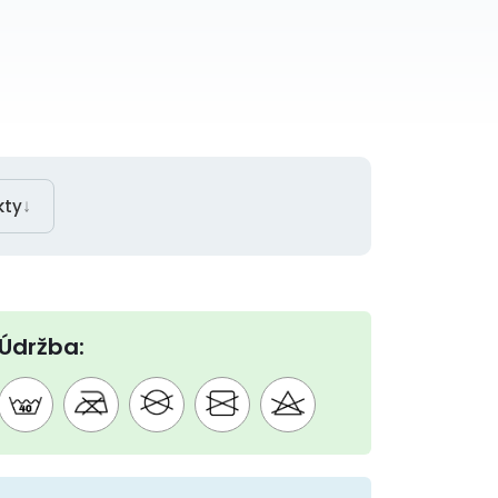
↓
kty
Údržba: