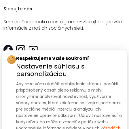
Sledujte nás
Sme na Facebooku a Instagrame - získajte najnovšie
informácie z našich sociálnych sietí.
Respektujeme Vaše soukromí
Kontakt
Nastavenie súhlasu s
personalizáciou
SANOMED, spol. s r.o.
Palackého třída 240/75
Aby sme vám uľahčili prehliadanie stránok, ponúkli
prispôsobený obsah alebo reklamu a mohli
612 00 Brno-Královo Pole
anonymne analyzovať návštevnosť, využívame
súbory cookies, ktoré zdieľame so svojimi partnermi
IČ: 47910127
pre sociálne médiá, inzerciu a analýzu. Ich
nastavenie upravíte odkazom "Upraviť nastavenia" a
DIČ: CZ47910127
kedykoľvek ho môžete zmeniť v pätičke webu.
+420 541 422 911
+420 541 422 912
Prodejna:
,
Podrobnejšie informácie nájdete v našich
Zásadách