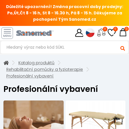
Důležité upozornění! Změna pracovní doby prodejny:
Po,Út,Čt 8 - 16 h, St 8 - 16.30 h, Pá 8 - 15 h.
Děkujeme za
pochopení Tým Sanomed.cz
0
0
0
MENU
Katalog produktů
Rehabilitační pomůcky a fyzioterapie
Profesionální vybavení
Profesionální vybavení