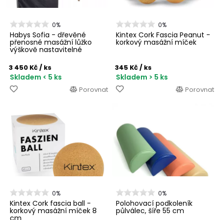
0%
0%
Habys Sofia - dřevěné
Kintex Cork Fascia Peanut -
přenosné masážní lůžko
korkový masážní míček
výškově nastavitelné
3 450 Kč
/ ks
345 Kč
/ ks
Skladem < 5 ks
Skladem > 5 ks
Porovnat
Porovnat
0%
0%
Kintex Cork fascia ball -
Polohovací podkoleník
korkový masážní míček 8
půlválec, šíře 55 cm
cm