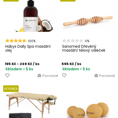
100%
0%
Habys Daily Spa masážní
Sanomed Dřevěný
olej
masážní tělový váleček
195 Kč - 249 Kč
/ ks
595 Kč
/ ks
Skladem > 5 ks
Skladem > 5 ks
Porovnat
Porovnat
NOVINKA