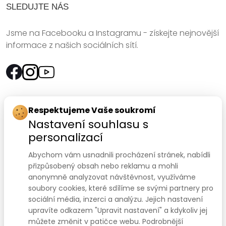
SLEDUJTE NÁS
Jsme na Facebooku a Instagramu - získejte nejnovější
informace z našich sociálních sítí.
Rychlý kontakt:
Respektujeme Vaše soukromí
Nastavení souhlasu s
SANOMED, spol. s r.o.
personalizací
Palackého třída 240/75
Abychom vám usnadnili procházení stránek, nabídli
612 00 Brno-Královo Pole
přizpůsobený obsah nebo reklamu a mohli
anonymně analyzovat návštěvnost, využíváme
Prodejna:
+420 541 422 911
,
+420 541 422 912
soubory cookies, které sdílíme se svými partnery pro
e-mail
:
prodejna@sanomed.cz
sociální média, inzerci a analýzu. Jejich nastavení
upravíte odkazem "Upravit nastavení" a kdykoliv jej
můžete změnit v patičce webu. Podrobnější