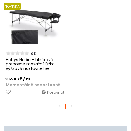
NOVINKA
0%
Habys Nadia - hliníkové
přenosné masážní lůžko
výškově nastavitelné
3 590 Kč
/ ks
Momentálně nedostupné
Porovnat
1