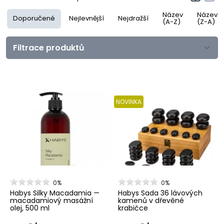
Název
Název
Doporučené
Nejlevnější
Nejdražší
(A-Z)
(Z-A)
Filtrace produktů
NOVINKA
0%
0%
Habys Silky Macadamia —
Habys Sada 36 lávových
macadamiový masážní
kamenů v dřevěné
olej, 500 ml
krabičce