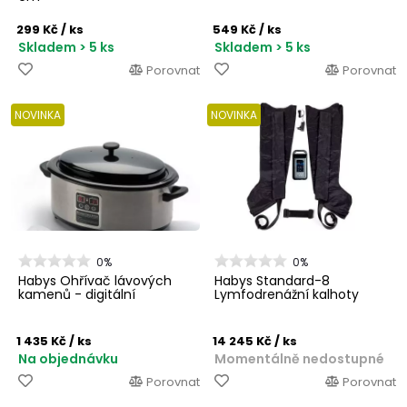
299 Kč
/ ks
549 Kč
/ ks
Skladem > 5 ks
Skladem > 5 ks
Porovnat
Porovnat
NOVINKA
NOVINKA
0%
0%
Habys Ohřívač lávových
Habys Standard-8
kamenů - digitální
Lymfodrenážní kalhoty
1 435 Kč
/ ks
14 245 Kč
/ ks
Na objednávku
Momentálně nedostupné
Porovnat
Porovnat