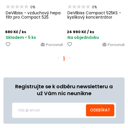
0%
0%
DeVilbiss - vzduchový hepa
DeVilbiss Compact 525KS -
filtr pro Compact 525
kyslíkový koncentrátor
680 Kč
/ ks
24 990 Kč
/ ks
Skladem < 5 ks
Na objednávku
Porovnat
Porovnat
1
Registrujte se k odběru newsletteru a
už Vám nic neunikne
ODEBÍRAT