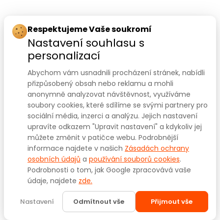
Rychlý kontakt:
Respektujeme Vaše soukromí
Nastavení souhlasu s
SANOMED, spol. s r.o.
personalizací
Palackého třída 240/75
Abychom vám usnadnili procházení stránek, nabídli
612 00 Brno-Královo Pole
přizpůsobený obsah nebo reklamu a mohli
anonymně analyzovat návštěvnost, využíváme
Prodejna:
+420 541 422 911
,
+420 541 422 912
soubory cookies, které sdílíme se svými partnery pro
e-mail
:
prodejna@sanomed.cz
sociální média, inzerci a analýzu. Jejich nastavení
upravíte odkazem "Upravit nastavení" a kdykoliv jej
můžete změnit v patičce webu. Podrobnější
E-shop:
+420 739 079 275
informace najdete v našich
Zásadách ochrany
e-mail:
eshop@sanomed.cz
osobních údajů
a
používání souborů cookies
.
Podrobnosti o tom, jak Google zpracovává vaše
údaje, najdete
zde.
Copyright © 2025
www.sanomed.cz
. Všechna práva
vyhrazena.
Nastavení
Odmítnout vše
Přijmout vše
Created by