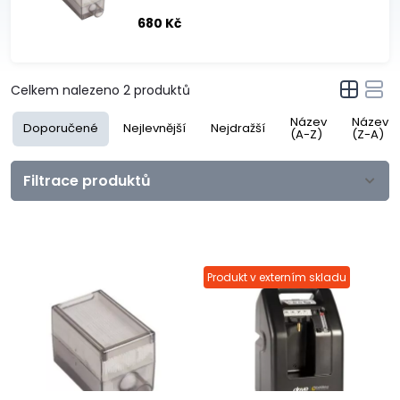
680 Kč
Celkem nalezeno
2
produktů
Název
Název
Doporučené
Nejlevnější
Nejdražší
(A-Z)
(Z-A)
Filtrace produktů
Produkt v externím skladu