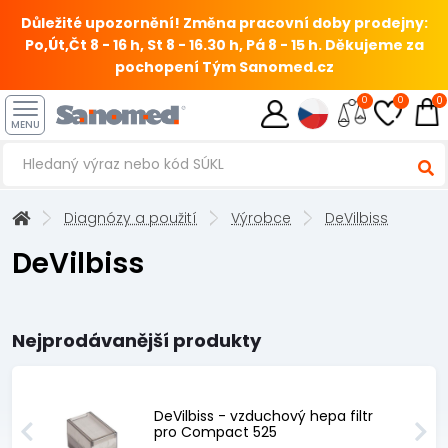
Důležité upozornění! Změna pracovní doby prodejny:
Po,Út,Čt 8 - 16 h, St 8 - 16.30 h, Pá 8 - 15 h.
Děkujeme za
pochopení Tým Sanomed.cz
0
0
0
MENU
Diagnózy a použití
Výrobce
DeVilbiss
DeVilbiss
Nejprodávanější produkty
DeVilbiss - vzduchový hepa filtr
pro Compact 525